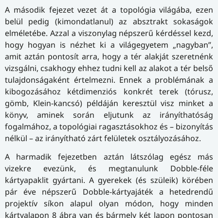
A második fejezet vezet át a topológia világába, ezen
belül pedig (kimondatlanul) az absztrakt sokaságok
elméletébe. Azzal a viszonylag népszerű kérdéssel kezd,
hogy hogyan is nézhet ki a világegyetem „nagyban”,
amit aztán pontosít arra, hogy a tér alakját szeretnénk
vizsgálni, csakhogy ehhez tudni kell az alakot a tér belső
tulajdonságaként értelmezni. Ennek a problémának a
kibogozásához kétdimenziós konkrét terek (tórusz,
gömb, Klein-kancsó) példáján keresztül visz minket a
könyv, aminek során eljutunk az irányíthatóság
fogalmához, a topológiai ragasztásokhoz és – bizonyítás
nélkül – az irányítható zárt felületek osztályozásához.
A harmadik fejezetben aztán látszólag egész más
vizekre evezünk, és megtanulunk Dobble-féle
kártyapaklit gyártani. A gyerekek (és szüleik) körében
pár éve népszerű Dobble-kártyajáték a hetedrendű
projektív síkon alapul olyan módon, hogy minden
kártyalapon 8 ábra van és bármely két lapon pontosan