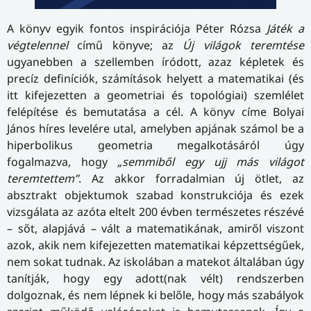
A könyv egyik fontos inspirációja Péter Rózsa
Játék a
végtelennel
című könyve; az
Új világok teremtése
ugyanebben a szellemben íródott, azaz képletek és
precíz definíciók, számítások helyett a matematikai (és
itt kifejezetten a geometriai és topológiai) szemlélet
felépítése és bemutatása a cél. A könyv címe Bolyai
János híres levelére utal, amelyben apjának számol be a
hiperbolikus geometria megalkotásáról úgy
fogalmazva, hogy
„semmiből egy ujj más világot
teremtettem”
. Az akkor forradalmian új ötlet, az
absztrakt objektumok szabad konstrukciója és ezek
vizsgálata az azóta eltelt 200 évben természetes részévé
– sőt, alapjává – vált a matematikának, amiről viszont
azok, akik nem kifejezetten matematikai képzettségűek,
nem sokat tudnak. Az iskolában a matekot általában úgy
tanítják, hogy egy adott(nak vélt) rendszerben
dolgoznak, és nem lépnek ki belőle, hogy más szabályok