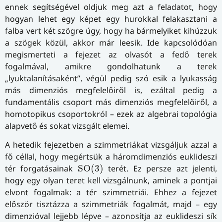
ennek segítségével oldjuk meg azt a feladatot, hogy
hogyan lehet egy képet egy hurokkal felakasztani a
falba vert két szögre úgy, hogy ha bármelyiket kihúzzuk
a szögek közül, akkor már leesik. Ide kapcsolódóan
megismerteti a fejezet az olvasót a fedő terek
fogalmával, amikre gondolhatunk a terek
„lyuktalanításaként”, végül pedig szó esik a lyukasság
más dimenziós megfelelőiről is, ezáltal pedig a
fundamentális csoport más dimenziós megfelelőiről, a
homotopikus csoportokról – ezek az algebrai topológia
alapvető és sokat vizsgált elemei.
A hetedik fejezetben a szimmetriákat vizsgáljuk azzal a
fő céllal, hogy megértsük a háromdimenziós euklideszi
S
O
(
3
)
tér forgatásainak
S
O
(
3
)
terét. Ez persze azt jelenti,
hogy egy olyan teret kell vizsgálnunk, aminek a pontjai
elvont fogalmak: a tér szimmetriái. Ehhez a fejezet
először tisztázza a szimmetriák fogalmát, majd – egy
dimenzióval lejjebb lépve – azonosítja az euklideszi sík