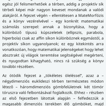
egész jól felismerhetőek a térben, addig a projektív sík
térbeli képei már nagyon keveset mondanak a valódi
alakjáról. A fejezet végén – ellentétesen a MateMorfózis
és a könyv vezérelvével – egy konkrét matematikai
számolás szerepel: annak a bizonyítása, hogy a
különböző típusú kúpszeletek (ellipszis, parabola,
hiperbola) csak az affin síkon különböznek egymástól, a
projektív síkon ugyanolyanok; ez egy kitekintés arra
vonatkozóan, hogy matematikai jelenségeket hogy lehet
absztrakt új világok teremtése segítségével megérteni,
és nyugodtan kihagyható, nincs rá szükség a könyv
további részében.
Az ötödik fejezet a „tökéletes öleléssel”, azaz a –
négydimenziós euklideszi térben természetes módon
létező – háromdimenziós gömbfelületnek két tömör
tóruszra való felbontásával foglalkozik. Ehhez – részben
az első fejezetben látottak alapján – felfedezzük a
magasabb dimenziós terekben élő gömböket, majd