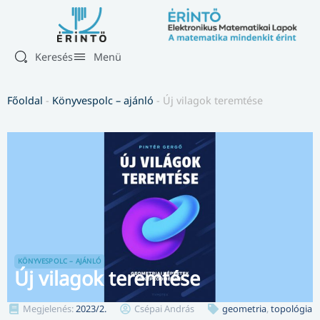
Keresés
Menü
Főoldal
-
Könyvespolc – ajánló
-
Új vilagok teremtése
KÖNYVESPOLC – AJÁNLÓ
Új vilagok teremtése
Megjelenés:
2023/2.
Csépai András
geometria
,
topológia