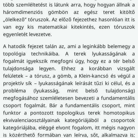
több szemléltetést is látunk arra, hogy hogyan állnak a
háromdimenziós gömbön az egész teret kitöltő
„ölelkező” tóruszok. Az előző fejezethez hasonlóan itt is
van egy kis matematikai kitekintés, ezen tóruszok
egyenletét levezetve.
A hatodik fejezet talán az, ami a leginkább belemegy a
topológia technikáiba. A terek lyukasságának a
fogalmát igyekszik megfogni úgy, hogy ez a tér belső
tulajdonsága legyen. Ehhez a korábban vizsgált
felületek – a tórusz, a gömb, a Klein-kancsó és végül a
projektív sík – lyukasságának leírását tűzi ki célul, és a
probléma (lyukasság, mint belső tulajdonság)
megfogásához szemléletesen bevezeti a fundamentális
csoport fogalmát. Bár a fundamentális csoport, mint
funktor a pontozott topologikus terek homotopikus
ekvivalenciaosztályainak kategóriájából a csoportok
kategóriájába, eléggé elvont fogalom, itt mégis nagyon
is közérthető formában van leírva, sőt, alkalmazva is: