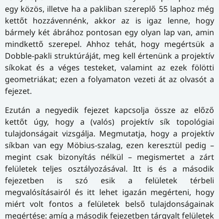
egy közös, illetve ha a pakliban szereplő 55 laphoz még
kettőt hozzávennénk, akkor az is igaz lenne, hogy
bármely két ábrához pontosan egy olyan lap van, amin
mindkettő szerepel. Ahhoz tehát, hogy megértsük a
Dobble-pakli struktúráját, meg kell értenünk a projektív
síkokat és a véges testeket, valamint az ezek fölötti
geometriákat; ezen a folyamaton vezeti át az olvasót a
fejezet.
Ezután a negyedik fejezet kapcsolja össze az előző
kettőt úgy, hogy a (valós) projektív sík topológiai
tulajdonságait vizsgálja. Megmutatja, hogy a projektív
síkban van egy Möbius-szalag, ezen keresztül pedig –
megint csak bizonyítás nélkül – megismertet a zárt
felületek teljes osztályozásával. Itt is és a második
fejezetben is szó esik a felületek térbeli
megvalósításairól és itt lehet igazán megérteni, hogy
miért volt fontos a felületek belső tulajdonságainak
megértése: amíg a második fejezetben tárgyalt felületek