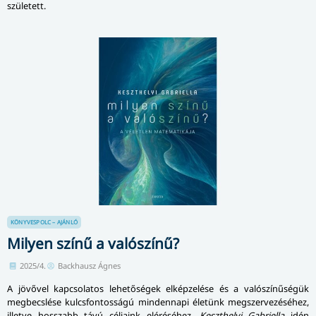
született.
KÖNYVESPOLC – AJÁNLÓ
Milyen színű a valószínű?
2025/4.
Backhausz Ágnes
A jövővel kapcsolatos lehetőségek elképzelése és a valószínűségük
megbecslése kulcsfontosságú mindennapi életünk megszervezéséhez,
illetve hosszabb távú céljaink eléréséhez.
Keszthelyi Gabriella
idén