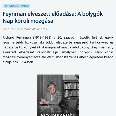
KÖNYVESPOLC – AJÁNLÓ
Feynman elveszett előadása: A bolygók
Nap körüli mozgása
2026/3.
Simonovits András
Richard Feynman (1918–1988) a 20. század második felének egyik
legismertebb fizikusa, aki több világszerte népszerű tankönyvet és
népszerűsítő könyvet írt. A magyarul most kiadott könyv Feynman egy
elveszett előadását rekonstruálja, amelyben bolygók Nap körüli
mozgási törvényeit adta elő
elemi
módszerrel a Caltech egyetem kezdő
diákjainak 1964-ben.