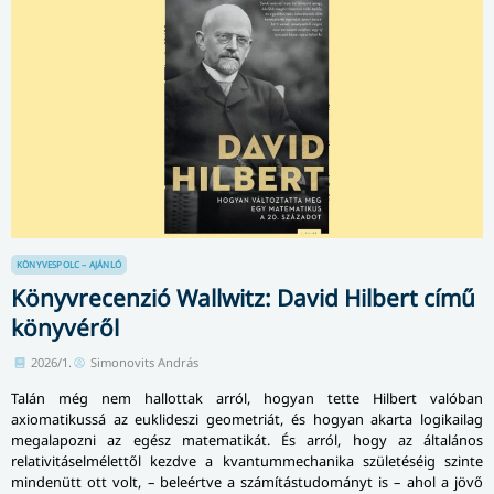
KÖNYVESPOLC – AJÁNLÓ
Könyvrecenzió Wallwitz: David Hilbert című
könyvéről
2026/1.
Simonovits András
Talán még nem hallottak arról, hogyan tette Hilbert valóban
axiomatikussá az euklideszi geometriát, és hogyan akarta logikailag
megalapozni az egész matematikát. És arról, hogy az általános
relativitáselmélettől kezdve a kvantummechanika születéséig szinte
mindenütt ott volt, – beleértve a számítástudományt is – ahol a jövő