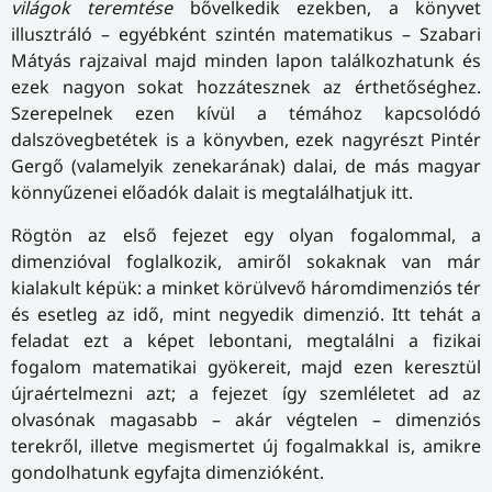
világok teremtése
bővelkedik ezekben, a könyvet
illusztráló – egyébként szintén matematikus – Szabari
Mátyás rajzaival majd minden lapon találkozhatunk és
ezek nagyon sokat hozzátesznek az érthetőséghez.
Szerepelnek ezen kívül a témához kapcsolódó
dalszövegbetétek is a könyvben, ezek nagyrészt Pintér
Gergő (valamelyik zenekarának) dalai, de más magyar
könnyűzenei előadók dalait is megtalálhatjuk itt.
Rögtön az első fejezet egy olyan fogalommal, a
dimenzióval foglalkozik, amiről sokaknak van már
kialakult képük: a minket körülvevő háromdimenziós tér
és esetleg az idő, mint negyedik dimenzió. Itt tehát a
feladat ezt a képet lebontani, megtalálni a fizikai
fogalom matematikai gyökereit, majd ezen keresztül
újraértelmezni azt; a fejezet így szemléletet ad az
olvasónak magasabb – akár végtelen – dimenziós
terekről, illetve megismertet új fogalmakkal is, amikre
gondolhatunk egyfajta dimenzióként.