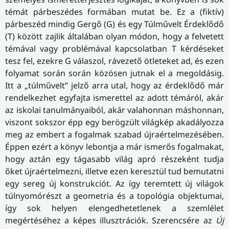
témát párbeszédes formában mutat be. Ez a (fiktív)
párbeszéd mindig Gergő (G) és egy Túlművelt Érdeklődő
(T) között zajlik általában olyan módon, hogy a felvetett
témával vagy problémával kapcsolatban T kérdéseket
tesz fel, ezekre G válaszol, rávezető ötleteket ad, és ezen
folyamat során során közösen jutnak el a megoldásig.
Itt a „túlművelt” jelző arra utal, hogy az érdeklődő már
rendelkezhet egyfajta ismerettel az adott témáról, akár
az iskolai tanulmányaiból, akár valahonnan máshonnan,
viszont sokszor épp egy berögzült világkép akadályozza
meg az embert a fogalmak szabad újraértelmezésében.
Éppen ezért a könyv lebontja a már ismerős fogalmakat,
hogy aztán egy tágasabb világ apró részeként tudja
őket újraértelmezni, illetve ezen keresztül tud bemutatni
egy sereg új konstrukciót. Az így teremtett új világok
túlnyomórészt a geometria és a topológia objektumai,
így sok helyen elengedhetetlenek a szemlélet
megértéséhez a képes illusztrációk. Szerencsére az
Új