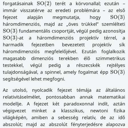
S
O
(
2
)
forgatásainak
S
O
(
2
)
terét a körvonallal; ezután –
immár visszatérve az eredeti problémára – az első
S
O
(
3
)
fejezet alapján megmutatja, hogy
S
O
(
3
)
háromdimenziós, majd az „öves trükkel” szemlélteti
S
O
(
3
)
S
O
(
3
)
fundamentális csoportját, végül pedig azonosítja
S
O
(
3
)
S
O
(
3
)
-at a háromdimenziós projektív térrel, a
harmadik fejezetben bevezetett projektív sík
háromdimenziós megfelelőjével. Ezután foglalkozik
magasabb dimenziós terekben élő szimmetrikus
testekkel, végül pedig a részecskék rejtélyes
S
O
(
3
)
tulajdonságával, a spinnel, amely fogalmat épp
S
O
(
3
)
segítségével lehet megfogni.
Az utolsó, nyolcadik fejezet témája az általános
relativitáselmélet, pontosabban annak matematikai
modellje. A fejezet két paradoxonnal indít, aztán
végigvezet minket a klasszikus, newtoni fizika
világképén, amiben a sebesség relatív, de az idő
abszolút; majd az abszolút fényterjedésre alapozva