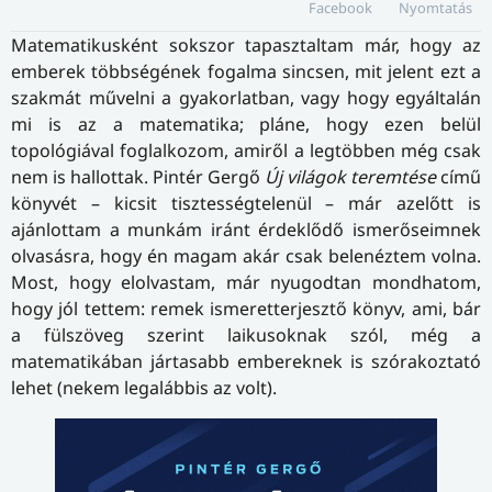
Facebook
Nyomtatás
Matematikusként sokszor tapasztaltam már, hogy az
emberek többségének fogalma sincsen, mit jelent ezt a
szakmát művelni a gyakorlatban, vagy hogy egyáltalán
mi is az a matematika; pláne, hogy ezen belül
topológiával foglalkozom, amiről a legtöbben még csak
nem is hallottak. Pintér Gergő
Új világok teremtése
című
könyvét – kicsit tisz­tes­ség­te­le­nül – már azelőtt is
ajánlottam a munkám iránt érdeklődő ismerőseimnek
olvasásra, hogy én magam akár csak belenéztem volna.
Most, hogy elolvastam, már nyugodtan mondhatom,
hogy jól tettem: remek ismeretterjesztő könyv, ami, bár
a fülszöveg szerint laikusoknak szól, még a
matematikában jártasabb embereknek is szórakoztató
lehet (nekem legalábbis az volt).