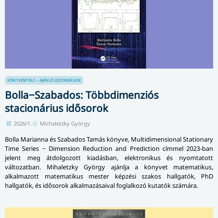
KÖNYVESPOLC – AJÁNLÓ
ÚJDONSÁGOK
Bolla−Szabados: Többdimenziós
stacionárius idősorok
2026/1.
Michaletzky György
Bolla Marianna és Szabados Tamás könyve, Multidimensional Stationary
Time Series − Dimension Reduction and Prediction címmel 2023-ban
jelent meg átdolgozott kiadásban, elektronikus és nyomtatott
változatban. Mihaletzky György ajánlja a könyvet matematikus,
alkalmazott matematikus mester képzési szakos hallgatók, PhD
hallgatók, és idősorok alkalmazásaival foglalkozó kutatók számára.