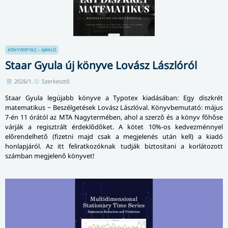
KÖNYVESPOLC – AJÁNLÓ
Staar Gyula új könyve Lovász Lászlóról
2026/1.
Szerkesztő
Staar Gyula legújabb könyve a Typotex kiadásában: Egy diszkrét
matematikus − Beszélgetések Lovász Lászlóval. Könyvbemutató: május
7-én 11 órától az MTA Nagytermében, ahol a szerző és a könyv főhőse
várják a regisztrált érdeklődőket. A kötet 10%-os kedvezménnyel
előrendelhető (fizetni majd csak a megjelenés után kell) a kiadó
honlapjáról. Az itt feliratkozóknak tudják biztosítani a korlátozott
számban megjelenő könyvet!