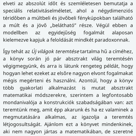
elveti az abszolút időt és szemléletesen bemutatja a
speciális relativitáselméletet, ahol a négydimenziós
téridőben a múltbeli és jövőbeli fénykúpokban található
a múlt és a jövő „belátható” része. Végül ebben a
modellben az egyidejűség fogalmát alaposan
kielemezve kapjuk a feloldását mindkét paradoxonnak.
Így tehát az
Új világok teremtése
tartalma hű a címéhez,
a könyv során jó pár absztrakt világ teremtésén
végigmegyünk, és arra is látunk rengeteg példát, hogy
hogyan lehet ezeket az elsőre nagyon elvont fogalmakat
mégis megérteni és használni. Azontúl, hogy a könyv
több gyakorlati alkalmazást is mutat absztrakt
matematikai módszerekre, szerintem a legfontosabb
mondanivalója a konstrukciók szabadságában van: azt
teremtünk meg, amit épp akarunk és ha ez valaminek a
megmutatására alkalmas, az igazolja a teremtés
létjogosultságát. Ajánlom ezt a könyvet mindenkinek,
aki nem nagyon jártas a matematikában, de szeretné