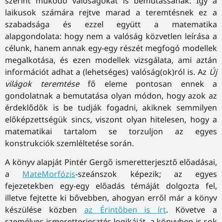
szerint működő valóságokat is bemutassanak. Így a
laikusok számára rejtve marad a teremtésnek ez a
szabadsága és ezzel együtt a matematika
alapgondolata: hogy nem a valóság közvetlen leírása a
célunk, hanem annak egy-egy részét megfogó modellek
megalkotása, és ezen modellek vizsgálata, ami aztán
információt adhat a (lehetséges) valóság(ok)ról is. Az
Új
világok teremtése
fő eleme pontosan ennek a
gondolatnak a bemutatása olyan módon, hogy azok az
érdeklődők is be tudják fogadni, akiknek semmilyen
előképzettségük sincs, viszont olyan hitelesen, hogy a
matematikai tartalom se torzuljon az egyes
konstrukciók szemléltetése során.
A könyv alapját Pintér Gergő ismeretterjesztő előadásai,
a
MateMorfózis
-szeánszok képezik; az egyes
fejezetekben egy-egy előadás témáját dolgozta fel,
illetve fejtette ki bővebben, ahogyan erről már a könyv
készülése közben
az Érintőben is írt
. Követve a
személyes ismeretterjesztés logikáját, a könyvben is sok