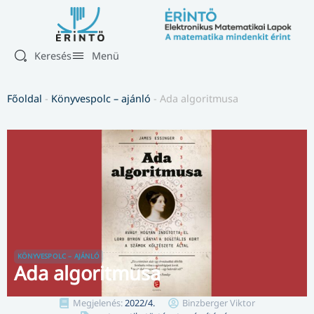
Keresés
Menü
Főoldal
-
Könyvespolc – ajánló
-
Ada algoritmusa
KÖNYVESPOLC – AJÁNLÓ
Ada algoritmusa
Megjelenés:
2022/4.
Binzberger Viktor