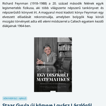
Richard Feynman (1918–1988) a 20. század második felének egyik
legismertebb fizikusa, aki több világszerte népszerű tankönyvet és
népszerűsítő könyvet írt. A magyarul most kiadott könyv Feynman egy
elveszett előadását rekonstruálja, amelyben bolygók Nap körüli
mozgási törvényeit adta elő
elemi
módszerrel a Caltech egyetem kezdő
diákjainak 1964-ben.
KÖNYVESPOLC – AJÁNLÓ
Staar Gyula új könyve Lovász Lászlóról