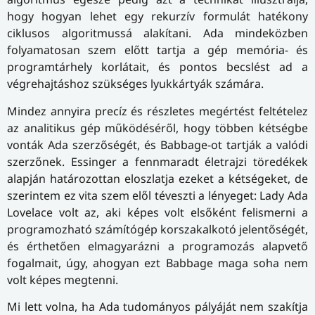
hogy hogyan lehet egy rekurzív formulát hatékony
ciklusos algoritmussá alakítani. Ada mindeközben
folyamatosan szem előtt tartja a gép memória- és
programtárhely korlátait, és pontos becslést ad a
végrehajtáshoz szükséges lyukkártyák számára.
Mindez annyira precíz és részletes megértést feltételez
az analitikus gép működéséről, hogy többen kétségbe
vonták Ada szerzőségét, és Babbage-ot tartják a valódi
szerzőnek. Essinger a fennmaradt életrajzi töredékek
alapján határozottan eloszlatja ezeket a kétségeket, de
szerintem ez vita szem elől téveszti a lényeget: Lady Ada
Lovelace volt az, aki képes volt elsőként felismerni a
programozható számítógép korszakalkotó jelentőségét,
és érthetően elmagyarázni a programozás alapvető
fogalmait, úgy, ahogyan ezt Babbage maga soha nem
volt képes megtenni.
Mi lett volna, ha Ada tudományos pályáját nem szakítja