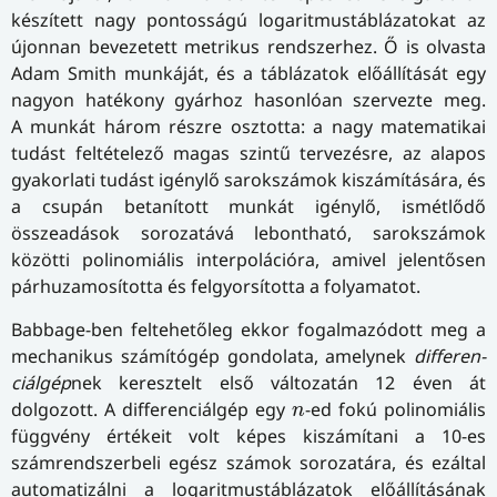
készített nagy pontosságú logaritmustáblázatokat az
újonnan bevezetett metrikus rendszerhez. Ő is olvasta
Adam Smith munkáját, és a táblázatok előállítását egy
nagyon hatékony gyárhoz hasonlóan szervezte meg.
A munkát három részre osztotta: a nagy matematikai
tudást feltételező magas szintű tervezésre, az alapos
gyakorlati tudást igénylő sarokszámok kiszámítására, és
a csupán betanított munkát igénylő, ismétlődő
összeadások sorozatává lebontható, sarokszámok
közötti polinomiális interpolációra, amivel jelentősen
párhuzamosította és felgyorsította a folyamatot.
Babbage-ben feltehetőleg ekkor fogalmazódott meg a
mechanikus számítógép gondolata, amelynek
dif­fe­ren­
ci­ál­gép
­nek keresztelt első változatán 12 éven át
n
dolgozott. A differenciálgép egy
-ed fokú polinomiális
n
függvény értékeit volt képes kiszámítani a 10-es
számrendszerbeli egész számok sorozatára, és ezáltal
automatizálni a logaritmustáblázatok előállításának