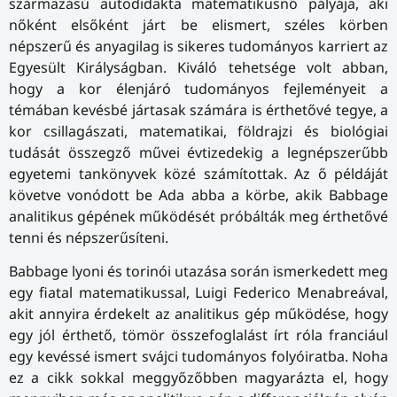
származású autodidakta matematikusnő pályája, aki
nőként elsőként járt be elismert, széles körben
népszerű és anyagilag is sikeres tudományos karriert az
Egyesült Királyságban. Kiváló tehetsége volt abban,
hogy a kor élenjáró tudományos fejleményeit a
témában kevésbé jártasak számára is érthetővé tegye, a
kor csillagászati, matematikai, földrajzi és biológiai
tudását összegző művei évtizedekig a legnépszerűbb
egyetemi tankönyvek közé számítottak. Az ő példáját
követve vonódott be Ada abba a körbe, akik Babbage
analitikus gépének működését próbálták meg érthetővé
tenni és népszerűsíteni.
Babbage lyoni és torinói utazása során ismerkedett meg
egy fiatal matematikussal, Luigi Federico Menabreával,
akit annyira érdekelt az analitikus gép működése, hogy
egy jól érthető, tömör összefoglalást írt róla franciául
egy kevéssé ismert svájci tudományos folyóiratba. Noha
ez a cikk sokkal meggyőzőbben magyarázta el, hogy