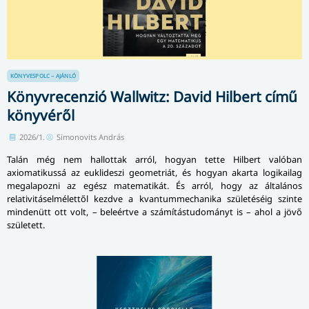
KÖNYVESPOLC – AJÁNLÓ
Könyvrecenzió Wallwitz: David Hilbert című
könyvéről
2026/1.
Simonovits András
Talán még nem hallottak arról, hogyan tette Hilbert valóban
axiomatikussá az euklideszi geometriát, és hogyan akarta logikailag
megalapozni az egész matematikát. És arról, hogy az általános
relativitáselmélettől kezdve a kvantummechanika születéséig szinte
mindenütt ott volt, – beleértve a számítástudományt is – ahol a jövő
született.