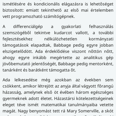
ismétlésére és kon­di­ci­o­ná­lis elágazásra is lehetőséget
biztosított: emiatt tekinthető az első mai értelemben
vett programozható számítógépnek.
A differenciálgép a gyakorlati felhasználás
szemszögéből tekintve kudarcot vallott, a további
fejlesztésekhez nélkülözhetetlen kormányzati
támogatások elapadtak, Babbage pedig egyre jobban
elszigetelődött. Ada érdeklődése viszont nőttön nőtt,
ahogy egyre inkább megértette az analitikus gép
jövőbemutató jelentőségét, Babbage pedig mentorként,
tanárként és barátként támogatta őt.
Ada lelkesedése még azokban az években sem
csökkent, amikor létrejött az anyja által vágyott főrangú
házasság, amelynek első öt évében három egészséges
gyermeknek adott életet. Házastársi kötelezettségeinek
eleget téve ismét matematikai tanulmányaiba vetette
magát. Nagy benyomást tett rá Mary Somerville, a skót