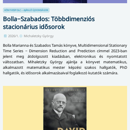
KÖNYVESPOLC – AJÁNLÓ
ÚJDONSÁGOK
Bolla−Szabados: Többdimenziós
stacionárius idősorok
2026/1.
Michaletzky György
Bolla Marianna és Szabados Tamás könyve, Multidimensional Stationary
Time Series − Dimension Reduction and Prediction címmel 2023-ban
jelent meg átdolgozott kiadásban, elektronikus és nyomtatott
változatban. Mihaletzky György ajánlja a könyvet matematikus,
alkalmazott matematikus mester képzési szakos hallgatók, PhD
hallgatók, és idősorok alkalmazásaival foglalkozó kutatók számára.