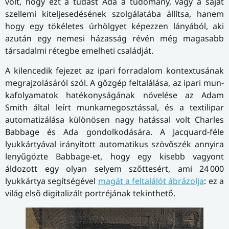
volt, hogy ezt a tudást Ada a tudomány, vagy a saját
szellemi kiteljesedésének szolgálatába állítsa, hanem
hogy egy tökéletes úrhölgyet képezzen lányából, aki
azután egy nemesi házasság révén még magasabb
társadalmi rétegbe emelheti családját.
A kilencedik fejezet az ipari forradalom kontextusának
megrajzolásáról szól. A gőzgép feltalálása, az ipari mun­
ka­fo­lya­ma­tok hatékonyságának növelése az Adam
Smith által leírt munkamegosztással, és a textilipar
automatizálása különösen nagy hatással volt Charles
Babbage és Ada gondolkodására. A Jacquard-féle
lyukkártyával irányított automatikus szövőszék annyira
lenyűgözte Babbage-et, hogy egy kisebb vagyont
áldozott egy olyan selyem szőttesért, ami 24 000
lyukkártya segítségével
magát a feltalálót ábrázolja
: ez a
világ első digitalizált portréjának tekinthető.