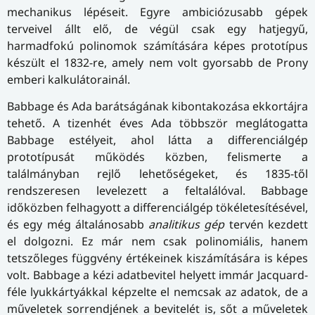
mechanikus lépéseit. Egyre ambiciózusabb gépek
terveivel állt elő, de végül csak egy hatjegyű,
harmadfokú polinomok számítására képes prototípus
készült el 1832-re, amely nem volt gyorsabb de Prony
emberi kalkulátorainál.
Babbage és Ada barátságának kibontakozása ekkortájra
tehető. A tizenhét éves Ada többször meglátogatta
Babbage estélyeit, ahol látta a differenciálgép
prototípusát működés közben, felismerte a
találmányban rejlő lehetőségeket, és 1835-től
rendszeresen levelezett a feltalálóval. Babbage
időközben felhagyott a differenciálgép tökéletesítésével,
és egy még általánosabb
analitikus gép
tervén kezdett
el dolgozni. Ez már nem csak polinomiális, hanem
tetszőleges függvény értékeinek kiszámítására is képes
volt. Babbage a kézi adatbevitel helyett immár Jacquard-
féle lyukkártyákkal képzelte el nemcsak az adatok, de a
műveletek sorrendjének a bevitelét is, sőt a műveletek