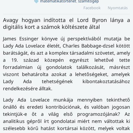
matematikatörténet
,
számítógép
Facebook
Nyomtatás
Avagy hogyan indította el Lord Byron lánya a
digitális kort a számok költészete által
James Essinger könyve új perspektívából mutatja be
Lady Ada Lovelace életét, Charles Babbage-dzsel kötött
ba­rát­sá­gát, és azt a komplex társadalmi szövetet, amely
a 19. század közepén egyrészt lehetővé tette
forradalmian új gondolatok találkozását, másrészt
viszont behatárolta azokat a lehetőségeket, amelyek
Lady Ada tehetségének ki­bon­ta­koztatásához
rendelkezésére álltak.
Lady Ada Lovelace munkája mennyiben tekinthető
önálló és eredeti kontribúciónak, és valóban jogosan
tekintjük-e őt a világ első programozójának? Az
analitikus gépről írt gondolatai miért nem váltottak ki
szélesebb körű hatást kortársai között, melyek voltak