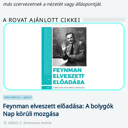
más szervezetnek a nézetét vagy álláspontját.
A ROVAT AJÁNLOTT CIKKEI
KÖNYVESPOLC – AJÁNLÓ
Feynman elveszett előadása: A bolygók
Nap körüli mozgása
2026/3.
Simonovits András