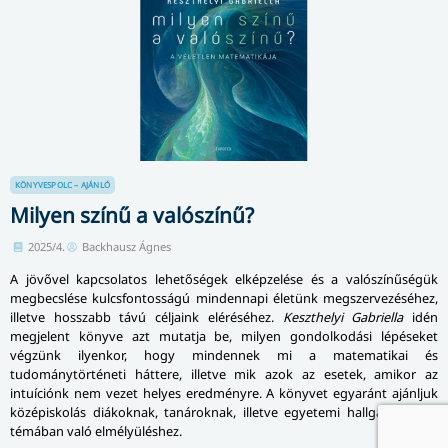
KÖNYVESPOLC – AJÁNLÓ
Milyen színű a valószínű?
2025/4.
Backhausz Ágnes
A jövővel kapcsolatos lehetőségek elképzelése és a valószínűségük
megbecslése kulcsfontosságú mindennapi életünk megszervezéséhez,
illetve hosszabb távú céljaink eléréséhez.
Keszthelyi Gabriella
idén
megjelent könyve azt mutatja be, milyen gondolkodási lépéseket
végzünk ilyenkor, hogy mindennek mi a matematikai és
tudománytörténeti háttere, illetve mik azok az esetek, amikor az
intuíciónk nem vezet helyes eredményre. A könyvet egyaránt ajánljuk
középiskolás diákoknak, tanároknak, illetve egyetemi hallgatóknak a
témában való elmélyüléshez.