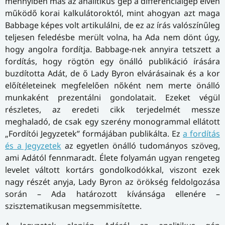
mennyiben más az analitikus gép a differenciálgép elvén
működő korai kalkulátoroktól, mint ahogyan azt maga
Babbage képes volt artikulálni, de ez az írás valószínűleg
teljesen feledésbe merült volna, ha Ada nem dönt úgy,
hogy angolra fordítja. Babbage-nek annyira tetszett a
fordítás, hogy rögtön egy önálló publikáció írására
buzdította Adát, de ő Lady Byron elvárásainak és a kor
előítéleteinek megfelelően nőként nem merte önálló
munkaként prezentálni gondolatait. Ezeket végül
részletes, az eredeti cikk terjedelmét messze
meghaladó, de csak egy szerény monogrammal ellátott
„Fordítói Jegyzetek” formájában publikálta. Ez
a fordítás
és a Jegyzetek
az egyetlen önálló tudományos szöveg,
ami Adától fennmaradt. Élete folyamán ugyan rengeteg
levelet váltott kortárs gondolkodókkal, viszont ezek
nagy részét anyja, Lady Byron az örökség feldolgozása
során – Ada határozott kívánsága ellenére –
szisztematikusan megsemmisítette.