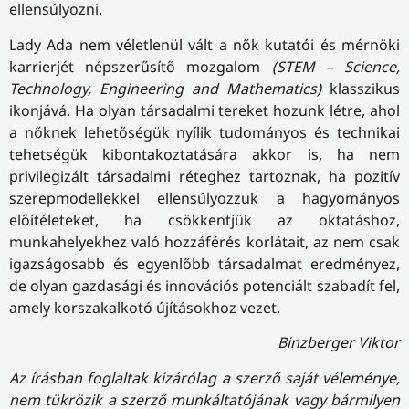
ellensúlyozni.
Lady Ada nem véletlenül vált a nők kutatói és mérnöki
karrierjét népszerűsítő mozgalom
(STEM – Science,
Technology, Engineering and Mathematics)
klasszikus
ikonjává. Ha olyan társadalmi tereket hozunk létre, ahol
a nőknek lehetőségük nyílik tudományos és technikai
tehetségük kibontakoztatására akkor is, ha nem
privilegizált társadalmi réteghez tartoznak, ha pozitív
szerepmodellekkel ellensúlyozzuk a hagyományos
előítéleteket, ha csökkentjük az oktatáshoz,
munkahelyekhez való hozzáférés korlátait, az nem csak
igazságosabb és egyenlőbb társadalmat eredményez,
de olyan gazdasági és innovációs potenciált szabadít fel,
amely korszakalkotó újításokhoz vezet.
Binzberger Viktor
Az írásban foglaltak kizárólag a szerző saját véleménye,
nem tükrözik a szerző munkáltatójának vagy bármilyen