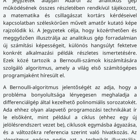
A Jegyzetek alapján Adáról az analitikus gép
működésének összes részletében rendkívül tájékozott,
a matematika és csillagászat kortárs kérdéseivel
kapcsolatban széleskörűen művelt amatőr kutató képe
rajzolódik ki. A Jegyzetek célja, hogy közérthetően és
meggyőzően illusztrálja az analitikus gép forradalmian
új számítási képességeit, különös hangsúlyt fektetve
konkrét alkalmazási példák részletes ismertetésére.
Ezek közé tartozik a Bernoulli-számok kiszámítására
szolgáló algoritmus, amely a világ első számítógépes
programjaként híresült el.
A Bernoulli-algoritmus jelentőségét az adja, hogy a
probléma bonyolultsága lényegesen meghaladja a
differenciálgép által kezelhető polinomiális sorozatokét.
Ada ehhez olyan alapvető programozási technikákat ír
le elsőként, mint például a ciklus (ehhez egy új
jelölésrendszert vezet be), ciklusok egymásba ágyazása,
és a változókra referencia szerint való hivatkozás. Az
algoritmus egésze pedig azt a technikát illusztrálja,