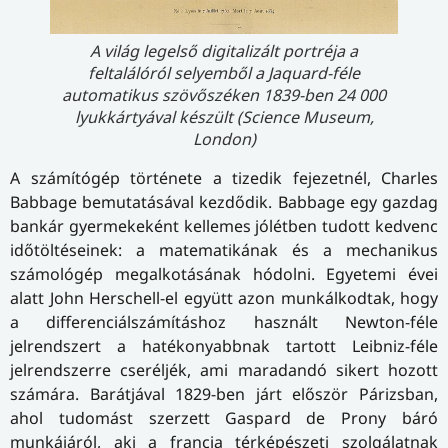
A világ legelső digitalizált portréja a
feltalálóról selyemből a Jaquard-féle
automatikus szövőszéken 1839-ben 24 000
lyukkártyával készült (Science Museum,
London)
A számítógép története a tizedik fejezetnél, Charles
Babbage bemutatásával kezdődik. Babbage egy gazdag
bankár gyermekeként kellemes jólétben tudott kedvenc
időtöltéseinek: a matematikának és a mechanikus
számológép megalkotásának hódolni. Egyetemi évei
alatt John Herschell-el együtt azon munkálkodtak, hogy
a dif­fe­ren­ci­ál­szá­mí­tás­hoz használt Newton-féle
jelrendszert a hatékonyabbnak tartott Leibniz-féle
jelrendszerre cseréljék, ami maradandó sikert hozott
számára. Barátjával 1829-ben járt először Párizsban,
ahol tudomást szerzett Gaspard de Prony báró
munkájáról, aki a francia térképészeti szolgálatnak