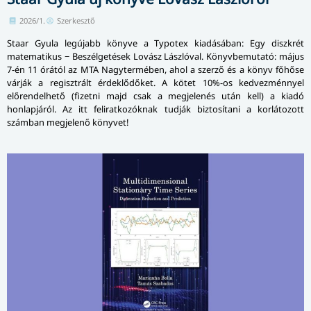
2026/1.
Szerkesztő
Staar Gyula legújabb könyve a Typotex kiadásában: Egy diszkrét
matematikus − Beszélgetések Lovász Lászlóval. Könyvbemutató: május
7-én 11 órától az MTA Nagytermében, ahol a szerző és a könyv főhőse
várják a regisztrált érdeklődőket. A kötet 10%-os kedvezménnyel
előrendelhető (fizetni majd csak a megjelenés után kell) a kiadó
honlapjáról. Az itt feliratkozóknak tudják biztosítani a korlátozott
számban megjelenő könyvet!