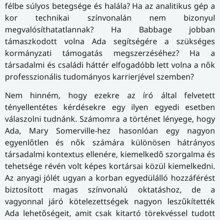
félbe súlyos betegsége és halála? Ha az analitikus gép a
kor technikai színvonalán nem bizonyul
megvalósíthatatlannak? Ha Babbage jobban
támaszkodott volna Ada segítségére a szükséges
kormányzati támogatás megszerzéséhez? Ha a
társadalmi és családi háttér elfogadóbb lett volna a nők
professzionális tudományos karrierjével szemben?
Nem hinném, hogy ezekre az író által felvetett
tényellentétes kérdésekre egy ilyen egyedi esetben
válaszolni tudnánk. Számomra a történet lényege, hogy
Ada, Mary Somerville-hez hasonlóan egy nagyon
egyenlőtlen és nők számára különösen hátrányos
társadalmi kontextus ellenére, kiemelkedő szorgalma és
tehetsége révén volt képes kortársai közül kiemelkedni.
Az anyagi jólét ugyan a korban egyedülálló hozzáférést
biztosított magas színvonalú oktatáshoz, de a
vagyonnal járó kötelezettségek nagyon leszűkítették
Ada lehetőségeit, amit csak kitartó törekvéssel tudott