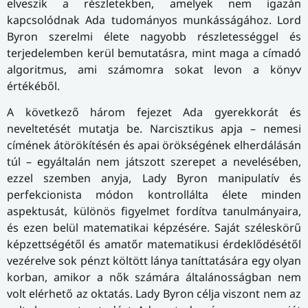
elveszik a részletekben, amelyek nem igazán
kapcsolódnak Ada tudományos munkásságához. Lord
Byron szerelmi élete nagyobb részletességgel és
terjedelemben kerül bemutatásra, mint maga a címadó
algoritmus, ami számomra sokat levon a könyv
értékéből.
A következő három fejezet Ada gyerekkorát és
neveltetését mutatja be. Narcisztikus apja – nemesi
címének átörökítésén és apai örökségének elherdálásán
túl – egyáltalán nem játszott szerepet a nevelésében,
ezzel szemben anyja, Lady Byron manipulatív és
perfekcionista módon kontrollálta élete minden
aspektusát, különös figyelmet fordítva tanulmányaira,
és ezen belül matematikai képzésére. Saját széleskörű
képzettségétől és amatőr matematikusi érdeklődésétől
vezérelve sok pénzt költött lánya taníttatására egy olyan
korban, amikor a nők számára ál­ta­lá­nos­ság­ban nem
volt elérhető az oktatás. Lady Byron célja viszont nem az