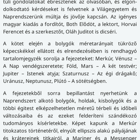
túli gondolatokat ébresztenek az olvasóban, és el­gon­
dol­kod­ta­tó kérdéseket is felvetnek a Világegyetem és
Naprendszerünk múltja és jövője kapcsán. Az igényes
magyar kiadás a fordítót, Both Elődöt, a lektort, Horvai
Ferencet és a szerkesztőt, Oláh Juditot is dicséri.
A kötet elején a bolygók méretarányait tükröző
képecskékkel ellátott és elrendezésében is rendhagyó
tartalomjegyzék sorolja a fejezeteket: Merkúr, Vénusz –
A Nap vendégszeretete; Föld, Mars – A két testvér;
Jupiter – Istenek atyja; Szaturnusz – Az égi drágakő;
Uránusz, Neptunusz, Plútó – A sötétségben.
A fejezetekből sorra bepillantást nyerhetünk a
Naprendszert alkotó bolygók, holdak, kisbolygók és a
többi égitest elképzelhetetlen méretű térbeli és időbeli
változásaiba és az ezeket felderíteni szándékozó
tudományos kísérletekbe. Képet kapunk a Merkúr
titokzatos történetéről, elnyúlt ellipszis alakú pályájának
és krátereinek titkairól, a Mariner és a Messenger