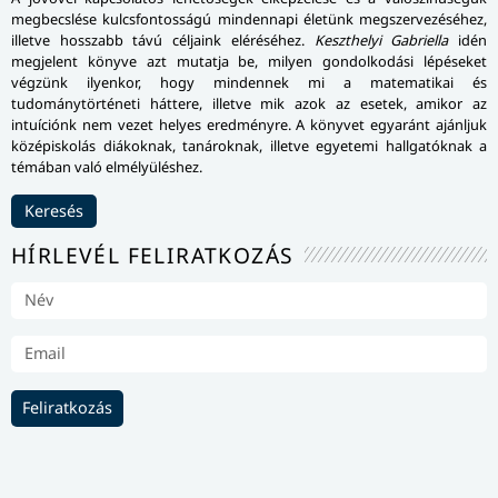
megbecslése kulcsfontosságú mindennapi életünk megszervezéséhez,
illetve hosszabb távú céljaink eléréséhez.
Keszthelyi Gabriella
idén
megjelent könyve azt mutatja be, milyen gondolkodási lépéseket
végzünk ilyenkor, hogy mindennek mi a matematikai és
tudománytörténeti háttere, illetve mik azok az esetek, amikor az
intuíciónk nem vezet helyes eredményre. A könyvet egyaránt ajánljuk
középiskolás diákoknak, tanároknak, illetve egyetemi hallgatóknak a
témában való elmélyüléshez.
Keresés
HÍRLEVÉL FELIRATKOZÁS
Feliratkozás