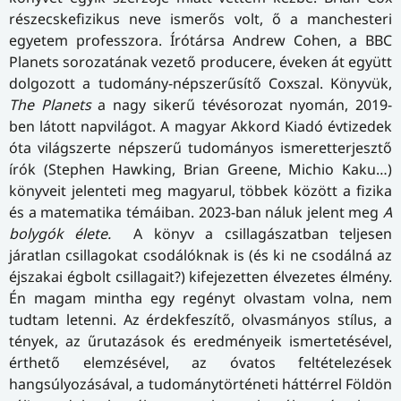
részecskefizikus neve ismerős volt, ő a manchesteri
egyetem professzora. Írótársa Andrew Cohen, a BBC
Planets sorozatának vezető producere, éveken át együtt
dolgozott a tudomány-népszerűsítő Coxszal. Könyvük,
The Planets
a nagy sikerű tévésorozat nyomán, 2019-
ben látott napvilágot. A magyar Akkord Kiadó évtizedek
óta világszerte népszerű tudományos ismeretterjesztő
írók (Stephen Hawking, Brian Greene, Michio Kaku…)
könyveit jelenteti meg magyarul, többek között a fizika
és a matematika témáiban. 2023-ban náluk jelent meg
A
bolygók élete.
A könyv a csillagászatban teljesen
járatlan csillagokat csodálóknak is (és ki ne csodálná az
éjszakai égbolt csillagait?) kifejezetten élvezetes élmény.
Én magam mintha egy regényt olvastam volna, nem
tudtam letenni. Az érdekfeszítő, olvasmányos stílus, a
tények, az űrutazások és eredményeik ismertetésével,
érthető elemzésével, az óvatos feltételezések
hangsúlyozásával, a tudománytörténeti háttérrel Földön