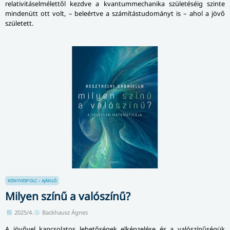
relativitáselmélettől kezdve a kvantummechanika születéséig szinte
mindenütt ott volt, – beleértve a számítástudományt is – ahol a jövő
született.
KÖNYVESPOLC – AJÁNLÓ
Milyen színű a valószínű?
2025/4.
Backhausz Ágnes
A jövővel kapcsolatos lehetőségek elképzelése és a valószínűségük