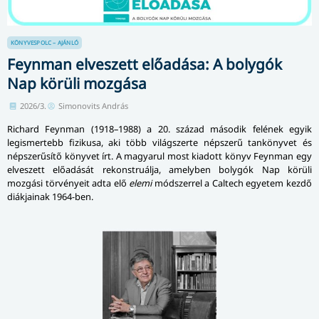
KÖNYVESPOLC – AJÁNLÓ
Feynman elveszett előadása: A bolygók
Nap körüli mozgása
2026/3.
Simonovits András
Richard Feynman (1918–1988) a 20. század második felének egyik
legismertebb fizikusa, aki több világszerte népszerű tankönyvet és
népszerűsítő könyvet írt. A magyarul most kiadott könyv Feynman egy
elveszett előadását rekonstruálja, amelyben bolygók Nap körüli
mozgási törvényeit adta elő
elemi
módszerrel a Caltech egyetem kezdő
diákjainak 1964-ben.