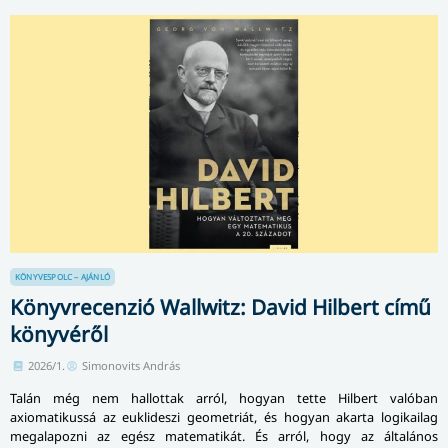
KÖNYVESPOLC – AJÁNLÓ
Könyvrecenzió Wallwitz: David Hilbert című
könyvéről
2026/1.
Simonovits András
Talán még nem hallottak arról, hogyan tette Hilbert valóban
axiomatikussá az euklideszi geometriát, és hogyan akarta logikailag
megalapozni az egész matematikát. És arról, hogy az általános