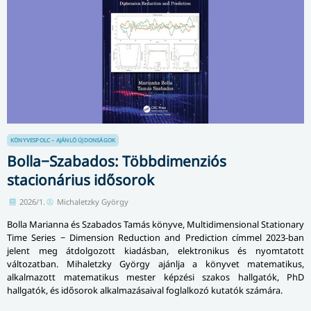
KÖNYVESPOLC – AJÁNLÓ
ÚJDONSÁGOK
Bolla−Szabados: Többdimenziós
stacionárius idősorok
2026/1.
Michaletzky György
Bolla Marianna és Szabados Tamás könyve, Multidimensional Stationary
Time Series − Dimension Reduction and Prediction címmel 2023-ban
jelent meg átdolgozott kiadásban, elektronikus és nyomtatott
változatban. Mihaletzky György ajánlja a könyvet matematikus,
alkalmazott matematikus mester képzési szakos hallgatók, PhD
hallgatók, és idősorok alkalmazásaival foglalkozó kutatók számára.