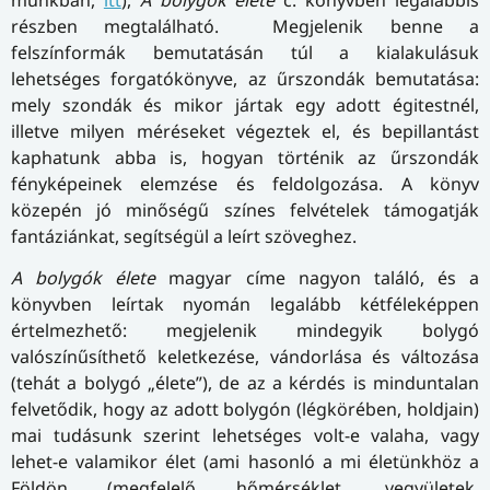
munk­ban,
itt
),
A bolygók élete
c. könyvben legalábbis
részben megtalálható. Megjelenik benne a
felszínformák bemu­ta­tá­sán túl a kialakulásuk
lehetséges forgatókönyve, az űrszondák bemutatása:
mely szondák és mikor jártak egy adott égitestnél,
illetve milyen méréseket végeztek el, és bepillantást
kaphatunk abba is, hogyan történik az űrszondák
fényképeinek elemzése és feldolgozása. A könyv
közepén jó minőségű színes felvételek támogatják
fantáziánkat, segítségül a leírt szöveghez.
A bolygók élete
magyar címe nagyon találó, és a
könyvben leírtak nyomán legalább kétféleképpen
értelmezhető: megjelenik mindegyik bolygó
valószínűsíthető keletkezése, vándorlása és változása
(tehát a bolygó „élete”), de az a kérdés is minduntalan
felvetődik, hogy az adott bolygón (légkörében, holdjain)
mai tudásunk szerint lehetséges volt-e valaha, vagy
lehet-e valamikor élet (ami hasonló a mi életünkhöz a
Földön (megfelelő hőmérséklet, vegyületek,