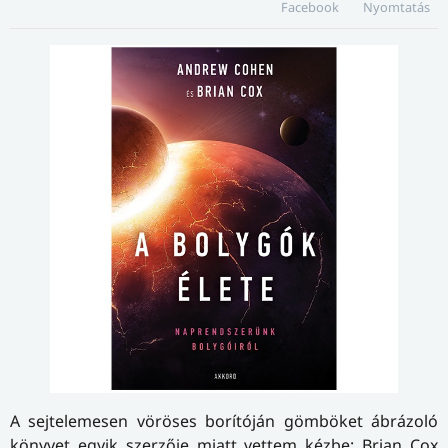
Facebook
Nyomtatás
A sejtelemesen vöröses borítóján gömböket ábrázoló
könyvet egyik szerzője miatt vettem kézbe: Brian Cox