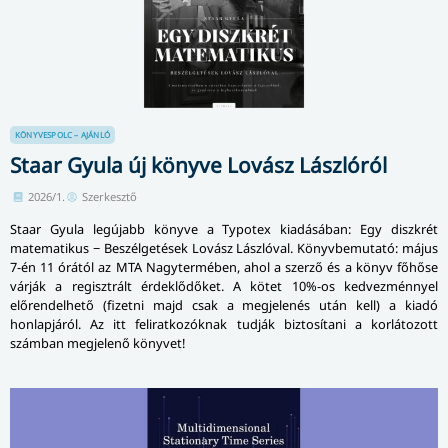
KÖNYVESPOLC – AJÁNLÓ
Staar Gyula új könyve Lovász Lászlóról
2026/1.
Szerkesztő
Staar Gyula legújabb könyve a Typotex kiadásában: Egy diszkrét
matematikus − Beszélgetések Lovász Lászlóval. Könyvbemutató: május
7-én 11 órától az MTA Nagytermében, ahol a szerző és a könyv főhőse
várják a regisztrált érdeklődőket. A kötet 10%-os kedvezménnyel
előrendelhető (fizetni majd csak a megjelenés után kell) a kiadó
honlapjáról. Az itt feliratkozóknak tudják biztosítani a korlátozott
számban megjelenő könyvet!