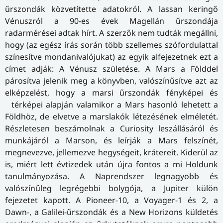
űrszondák közvetítette adatokról. A lassan keringő
Vénuszról a 90-es évek Magellán űrszondája
radarmérései adtak hírt. A szerzők nem tudták megállni,
hogy (az egész írás során több szellemes szófordulattal
színesítve mondanivalójukat) az egyik alfejezetnek ezt a
címet adják: A Vénusz születése. A Mars a Földdel
párosítva jelenik meg a könyvben, valószínűsítve azt az
elképzelést, hogy a marsi űrszondák fényképei és
térképei alapján valamikor a Mars hasonló lehetett a
Földhöz, de elvetve a marslakók létezésének elméletét.
Részletesen beszámolnak a Curiosity leszállásáról és
munkájáról a Marson, és leírják a Mars felszínét,
megnevezve, jellemezve hegységeit, krátereit. Kiderül az
is, miért lett évtizedek után újra fontos a mi Holdunk
tanulmányozása. A Naprendszer legnagyobb és
valószínűleg legrégebbi bolygója, a Jupiter külön
fejezetet kapott. A Pioneer-10, a Voyager-1 és 2, a
Dawn-, a Galilei-űrszondák és a New Horizons küldetés