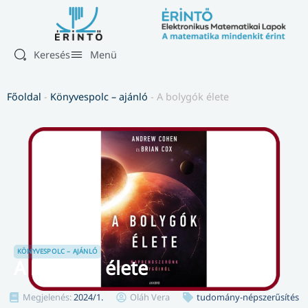
Keresés
Menü
Főoldal
-
Könyvespolc – ajánló
-
A bolygók élete
KÖNYVESPOLC – AJÁNLÓ
A bolygók élete
Megjelenés:
2024/1.
Oláh Vera
tudomány-népszerűsítés