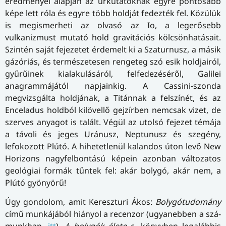
eredményei alapján az űrkutatóknak egyre pontosabb
képe lett róla és egyre több holdját fedezték fel. Közülük
is megismerheti az olvasó az Io, a legerősebb
vulkanizmust mutató hold gravitációs kölcsönhatásait.
Szintén saját fejezetet érdemelt ki a Szaturnusz, a másik
gázóriás, és természetesen rengeteg szó esik holdjairól,
gyűrűinek kialakulásáról, felfedezéséről, Galilei
anagrammájától napjainkig. A Cassini-szonda
megvizsgálta holdjának, a Titánnak a felszínét, és az
Enceladus holdból kilövellő gejzírben nemcsak vizet, de
szerves anyagot is talált. Végül az utolsó fejezet témája
a távoli és jeges Uránusz, Neptunusz és szegény,
lefokozott Plútó. A hihetetlenül kalandos úton levő New
Horizons nagyfelbontású képein azonban változatos
geológiai formák tűntek fel: akár bolygó, akár nem, a
Plútó gyönyörű!
Úgy gondolom, amit Kereszturi Ákos:
Bolygótudomány
című munkájából hiányol a recenzor (ugyanebben a szá­