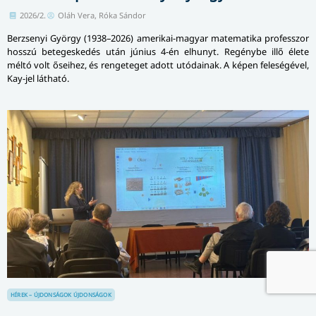
2026/2.
Oláh Vera, Róka Sándor
Berzsenyi György (1938–2026) amerikai-magyar matematika professzor
hosszú betegeskedés után június 4-én elhunyt. Regénybe illő élete
méltó volt őseihez, és rengeteget adott utódainak. A képen feleségével,
Kay-jel látható.
HÍREK – ÚJDONSÁGOK
ÚJDONSÁGOK