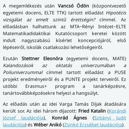
A megemlékezés után
Vancsó Ödön
(központvezető
egyetemi docens, ELTE TTK) tartott előadást
Hipotézis
vizsgálat az emelt szintű érettségin?
címmel. Az
előadásban halhattunk az MTA−Rényi Intézet−ELTE
Matematikadidaktikai Kutatócsoport keretei között
indult nagyszabású kísérlet koncepciójáról, első
lépéseiről, iskolák csatlakozási lehetőségeiről.
Ezután
Stettner Eleonóra
(egyetemi docens, MATE)
Kalandozások az oktatás univerzumában a
Poliuniverzummal
címmel tartott előadást a PUSE
projekt eredményeiről és a PUNTE projekt terveiről. Ez
utóbbi Erasmus+ program a tanárképzésre,
tanártovábbképzésekre helyezi a hangsúlyt.
Az előadás után az idei Varga Tamás Díjak átadására
került sor. Az idei három díjazott:
Fried Katalin
(
Korándi
József laudációja
),
Konrád Ágnes
(
Szitányi Judit
laudációja
) és
Wéber Anikó
(
Zsinkó Erzsébet laudációja
).