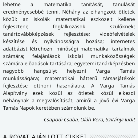
lehetne a matematika tanítását, tanulását
eredményesebbé tenni. Néhány az elhangzott ötletek
közül: az iskolák matematikai eszközeit kellene
fejleszteni; foglalkozások szülőknek;
tanártovábbképzések fejlesztése; videófelvételek
készítése és nyilvánosságra hozása; internetes
adatbázist létrehozni minőségi matematikai tartalmak
számára; felajánlások iskolai munkaközösségek
számára előadások tartására; egyetemi tanárképzésben
nagyobb hangsúlyt helyezni Varga Tamás
munkásságára; matematikai hátterű társasjátékok
fejlesztése otthoni használatra. A Varga Tamás
Alapítvány ezek közül az ötletek közül elkezdi
néhánynak a megvalósítását, amiről a jövő évi Varga
Tamás Napok keretében számolunk be.
Csapodi Csaba, Oláh Vera, Szitányi Judit
A ROVAT AJÁNLOTT CIKKEI