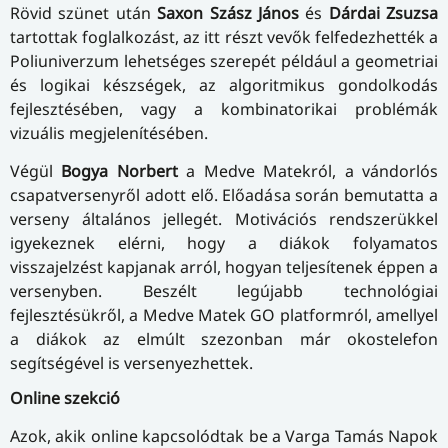
Rövid szünet után
Saxon Szász János
és
Dárdai Zsuzsa
tartottak foglalkozást, az itt részt vevők felfedezhették a
Poliuniverzum lehetséges szerepét például a geometriai
és logikai készségek, az algoritmikus gondolkodás
fejlesztésében, vagy a kombinatorikai problémák
vizuális megjelenítésében.
Végül
Bogya Norbert
a Medve Matekról, a vándorlós
csapatversenyről adott elő. Előadása során bemutatta a
verseny általános jellegét. Motivációs rendszerükkel
igyekeznek elérni, hogy a diákok folyamatos
visszajelzést kapjanak arról, hogyan teljesítenek éppen a
versenyben. Beszélt legújabb technológiai
fejlesztésükről, a Medve Matek GO platformról, amellyel
a diákok az elmúlt szezonban már okostelefon
segítségével is versenyezhettek.
Online szekció
Azok, akik online kapcsolódtak be a Varga Tamás Napok