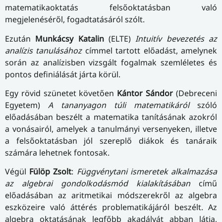
matematikaoktatás felsőoktatásban való
megjelenéséről, fogadtatásáról szólt.
Ezután
Munkácsy Katalin
(ELTE)
Intuitív bevezetés az
analízis tanulásához
címmel tartott előadást, amelynek
során az analízisben vizsgált fogalmak szemléletes és
pontos definiálását járta körül.
Egy rövid szünetet követően
Kántor Sándor
(Debreceni
Egyetem)
A tananyagon túli matematikáról
szóló
előadásában beszélt a matematika tanításának azokról
a vonásairól, amelyek a tanulmányi versenyeken, illetve
a felsőoktatásban jól szereplő diákok és tanáraik
számára lehetnek fontosak.
Végül
Fülöp Zsolt
:
Függvénytani ismeretek alkalmazása
az algebrai gondolkodásmód kialakításában
című
előadásában az aritmetikai módszerekről az algebra
eszközeire való áttérés problematikájáról beszélt. Az
algebra oktatásának legfőbb akadályát abban látja,