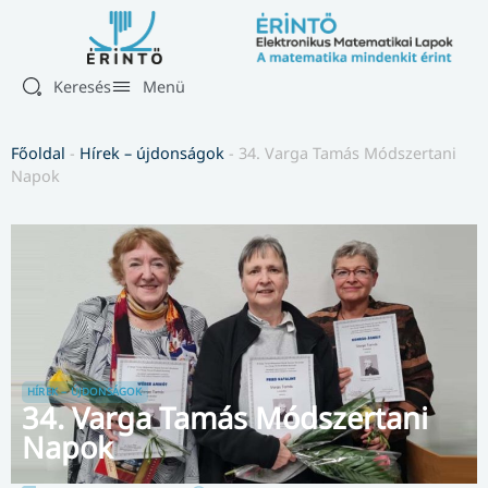
Keresés
Menü
Főoldal
-
Hírek – újdonságok
-
34. Varga Tamás Módszertani
Napok
HÍREK – ÚJDONSÁGOK
34. Varga Tamás Módszertani
Napok