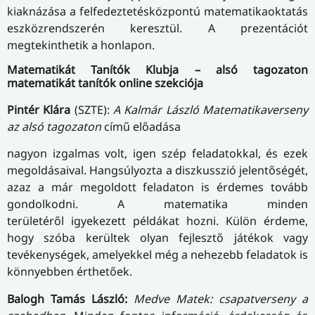
kiaknázása a felfedeztetésközpontú matematikaoktatás
eszközrendszerén keresztül. A prezentációt
megtekinthetik a honlapon.
Matematikát Tanítók Klubja – alsó tagozaton
matematikát tanítók online szekciója
Pintér Klára
(SZTE):
A Kalmár László Matematikaverseny
az alsó tagozaton
című előadása
nagyon izgalmas volt, igen szép feladatokkal, és ezek
megoldásaival. Hangsúlyozta a diszkusszió jelentőségét,
azaz a már megoldott feladaton is érdemes tovább
gondolkodni. A matematika minden
területéről igyekezett példákat hozni. Külön érdeme,
hogy szóba kerültek olyan fejlesztő játékok vagy
tevékenységek, amelyekkel még a nehezebb feladatok is
könnyebben érthetőek.
Balogh Tamás László:
Medve Matek: csapatverseny a