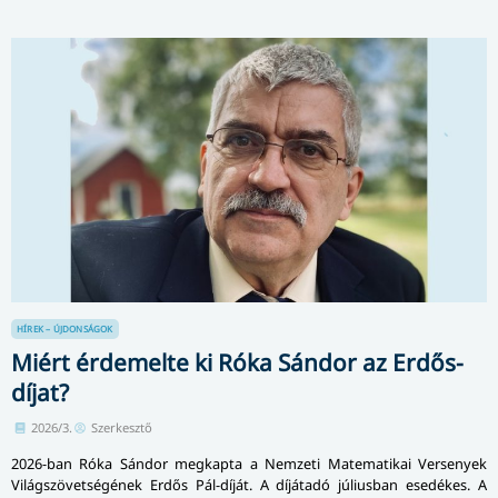
HÍREK – ÚJDONSÁGOK
Miért érdemelte ki Róka Sándor az Erdős-
díjat?
2026/3.
Szerkesztő
2026-ban Róka Sándor megkapta a Nemzeti Matematikai Versenyek
Világszövetségének Erdős Pál-díját. A díjátadó júliusban esedékes. A