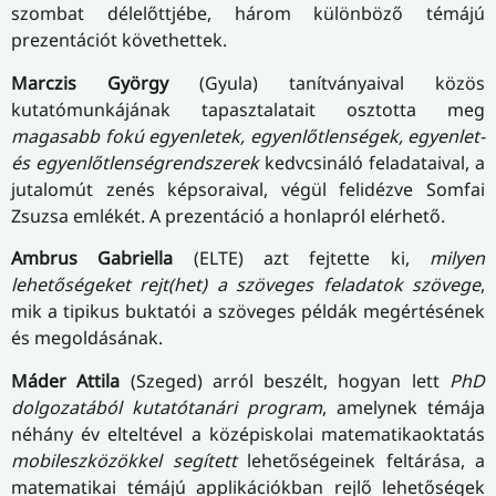
szombat délelőttjébe, három különböző témájú
prezentációt követhettek.
Marczis György
(Gyula) tanítványaival közös
kutatómunkájának tapasztalatait osztotta meg
magasabb fokú egyenletek, egyenlőtlenségek, egyenlet-
és egyenlőtlenségrendszerek
kedvcsináló feladataival, a
jutalomút zenés képsoraival, végül felidézve Somfai
Zsuzsa emlékét. A prezentáció a honlapról elérhető.
Ambrus Gabriella
(ELTE) azt fejtette ki,
milyen
lehetőségeket rejt(het) a szöveges feladatok szövege
,
mik a tipikus buktatói a szöveges példák megértésének
és megoldásának.
Máder Attila
(Szeged) arról beszélt, hogyan lett
PhD
dolgozatából kutatótanári program
, amelynek témája
néhány év elteltével a középiskolai matematikaoktatás
mobileszközökkel segített
lehetőségeinek feltárása, a
matematikai témájú applikációkban rejlő lehetőségek