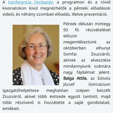
A
konferencia honlapján
a programon és a rövid
kivonatokon kívül megnézhetők a pénteki előadások
videói, és néhány szombati előadás, illetve prezentáció.
Péntek délután mintegy
50 fő részvételével
először
megemlékeztünk az
októberben elhunyt
Somfai Zsuzsáról,
akinek az elvesztése
mindannyiunk számára
nagy fájdalmat jelent.
Balga Attila
, az Eötvös
József Gimnázium
igazgatóhelyettese meghatóan szépen beszélt
Zsuzsáról, akivel több évtizede együtt tanított, majd
több résztvevő is hozzátette a saját gondolatait,
emlékeit.