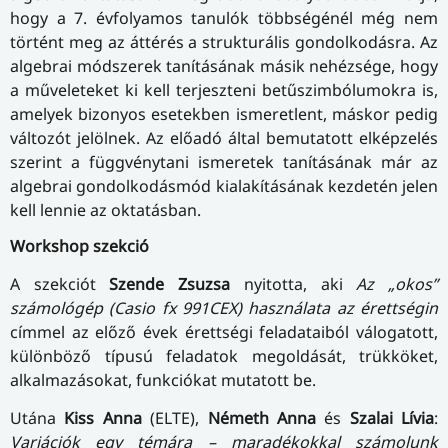
hogy a 7. évfolyamos tanulók többségénél még nem
történt meg az áttérés a strukturális gondolkodásra. Az
algebrai módszerek tanításának másik nehézsége, hogy
a műveleteket ki kell terjeszteni betűszimbólumokra is,
amelyek bizonyos esetekben ismeretlent, máskor pedig
változót jelölnek. Az előadó által bemutatott elképzelés
szerint a függvénytani ismeretek tanításának már az
algebrai gondolkodásmód kialakításának kezdetén jelen
kell lennie az oktatásban.
Workshop szekció
A szekciót
Szende Zsuzsa
nyitotta, aki
Az „okos”
számológép (Casio fx 991CEX) használata az érettségin
címmel az előző évek érettségi feladataiból válogatott,
különböző típusú feladatok megoldását, trükköket,
alkalmazásokat, funkciókat mutatott be.
Utána
Kiss Anna
(ELTE),
Németh Anna
és
Szalai Lívia
:
Variációk egy témára – maradékokkal számolunk