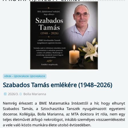
HÍREK – ÚJDONSÁGOK
ÚJDONSÁGOK
Szabados Tamás emlékére (1948–2026)
2026/3.
Bolla Marianna
Nemrég érkezett a BME Matematika Intézettől a hír, hogy elhunyt
Szabados Tamás, a Sztochasztika Tanszék nyugalmazott egyetemi
docense. Kollégája, Bolla Marianna, az MTA doktora írt róla, nem egy
teljes életművét átfogó nekrológot, inkább személyes visszaemlékezést
a vele való közös munkára élete utolsó évtizedében.