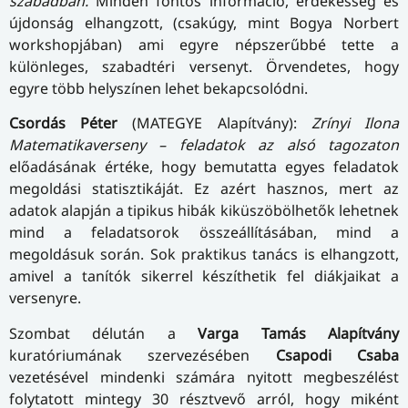
szabadban.
Minden fontos információ, érdekesség és
újdonság elhangzott, (csakúgy, mint Bogya Norbert
workshopjában) ami egyre népszerűbbé tette a
különleges, szabadtéri versenyt. Örvendetes, hogy
egyre több helyszínen lehet bekapcsolódni.
Csordás Péter
(MATEGYE Alapítvány):
Zrínyi Ilona
Matematikaverseny – feladatok az alsó tagozaton
előadásának értéke, hogy bemutatta egyes feladatok
megoldási statisztikáját. Ez azért hasznos, mert az
adatok alapján a tipikus hibák kiküszöbölhetők lehetnek
mind a feladatsorok összeállításában, mind a
megoldásuk során. Sok praktikus tanács is elhangzott,
amivel a tanítók sikerrel készíthetik fel diákjaikat a
versenyre.
Szombat délután a
Varga Tamás Alapítvány
kuratóriumának szervezésében
Csapodi Csaba
vezetésével mindenki számára nyitott megbeszélést
folytatott mintegy 30 résztvevő arról, hogy miként