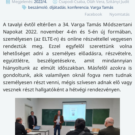
Megjelenés:
2022/4.
Csapodi Csaba, Oláh Vera, Szitányi Judit
beszámoló
,
díjátadás
,
konferencia
,
Varga Tamás
Facebook
Nyomtatás
A tavalyi évtől eltérően a 34. Varga Tamás Módszertani
Napokat 2022. november 4-én és 5-én új formában,
személyesen (az ELTE-n) és online részvétellel vegyesen
rendeztük meg. Ezzel egyfelől szerettünk volna
lehetőséget adni a személyes előadásra, részvételre,
együttlétre, beszélgetésekre, amit mindannyian
hiányoltunk az elmúlt időszakban. Másfelől azokra is
gondoltunk, akik valamilyen oknál fogva nem tudnak
személyesen részt venni, mégis szívesen adnak elő vagy
vesznek részt hallgatóként a hétvégi rendezvényen.