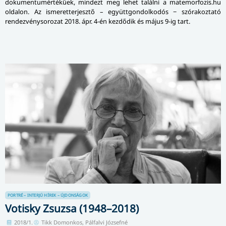
dokumentumértékűek, mindezt meg lehet találni a mate­mor­fozis.hu
oldalon. Az ismeretterjesztő – együtt­gon­dol­ko­dós − szórakoztató
rendez­vény­soro­zat 2018. ápr. 4-én kezdődik és május 9-ig tart.
PORTRÉ – INTERJÚ
HÍREK – ÚJDONSÁGOK
Votisky Zsuzsa (1948–2018)
2018/1.
Tikk Domonkos, Pálfalvi Józsefné