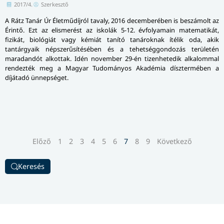
2017/4.
Szerkesztő
A Rátz Tanár Úr Életműdíjról tavaly, 2016 decemberében is beszámolt az
Érintő. Ezt az elismerést az iskolák 5-12. évfolyamain matematikát,
fizikát, biológiát vagy kémiát tanító tanároknak ítélik oda, akik
tantárgyaik népszerűsítésében és a tehetséggondozás területén
maradandót alkottak. Idén november 29-én tizenhetedik alkalommal
rendezték meg a Magyar Tudományos Akadémia dísztermében a
díjátadó ünnepséget.
Előző
1
2
3
4
5
6
7
8
9
Következő
Keresés