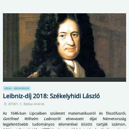
HÍREK – ÚJDONSÁGOK
Leibniz-díj 2018: Székelyhidi László
2018/1.
Bátkai András
Az 1646-ban Lipcsében született matematikusról és filozófusról,
Gottfried Wilhelm Leibnizről
elnevezett díjat Németország
legjelentősebb tudományos elismerései között tartják számon.