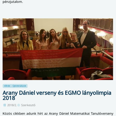
pénzjutalom.
HÍREK – ÚJDONSÁGOK
Arany Dániel verseny és EGMO lányolimpia
2018
2018/2.
Szerkesztő
Közös cikkben adunk hírt az Arany Dániel Matematikai Tanulóverseny