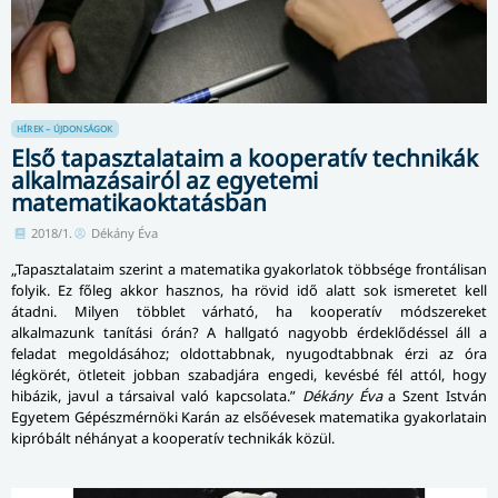
HÍREK – ÚJDONSÁGOK
Első tapasztalataim a kooperatív technikák
alkalmazásairól az egyetemi
matematikaoktatásban
2018/1.
Dékány Éva
„Tapasztalataim szerint a matematika gyakorlatok többsége frontálisan
folyik. Ez főleg akkor hasznos, ha rövid idő alatt sok ismeretet kell
átadni. Milyen többlet várható, ha kooperatív módszereket
alkalmazunk tanítási órán? A hallgató nagyobb érdeklődéssel áll a
feladat megoldásához; oldottabbnak, nyu­god­tabb­nak érzi az óra
légkörét, ötleteit jobban szabadjára engedi, kevésbé fél attól, hogy
hibázik, javul a társaival való kapcsolata.”
Dékány Éva
a Szent István
Egyetem Gépészmérnöki Karán az elsőévesek matematika gyakorlatain
kipróbált néhányat a kooperatív technikák közül.