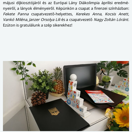
májusi díjkiosztójáról és az Európai Lány Diákolimpia áprilisi ered­mé­
nye­i­ről, a lányok élményeiről. Képünkön a csapat a firenzei színházban:
Fekete Panna
csapatvezető-helyettes,
Kerekes Anna
,
Kocsis Anett
,
Vankó Miléna
,
Janzer Orsolya Lili
és a csapatvezető
Nagy Zoltán Lóránt
.
Ezúton is gratulálunk a szép sikerekhez!