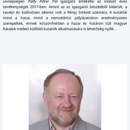
ünnepségén
Pálfy Péter Pál
igazgató értékelte az intézet éves
tevékenységét 2017-ben. Amint az az igazgatói beszédből kiderült, a
tavalyi év különösen sikeres volt a Rényi Intézet számára. A kutatók
mind a hazai, mind a nemzetközi pályázatokon ered­mé­nye­sen
szerepeltek, ennek köszönhetően a hazai és határon túli magyar
fiatalok mellett külföldi kutatók alkalmazására is lehetőség nyílik.