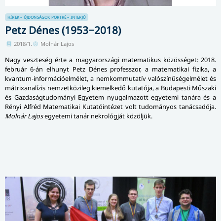
HÍREK – ÚJDONSÁGOK
PORTRÉ – INTERJÚ
Petz Dénes (1953−2018)
2018/1.
Molnár Lajos
Nagy veszteség érte a magyarországi matematikus közösséget: 2018.
február 6-án elhunyt Petz Dénes professzor, a matematikai fizika, a
kvantum-információelmélet, a nem­kom­mu­ta­tív való­szí­nű­ség­el­mé­let és
mátrixanalízis nemzetközileg kiemelkedő kutatója, a Budapesti Műszaki
és Gazdaságtudományi Egyetem nyugalmazott egyetemi tanára és a
Rényi Alfréd Matematikai Kutatóintézet volt tudományos tanácsadója.
Molnár Lajos
egyetemi tanár nekrológját közöljük.