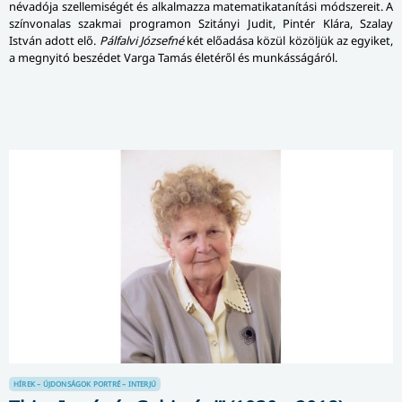
névadója szellemiségét és alkalmazza matematikatanítási módszereit. A
színvonalas szakmai programon Szitányi Judit, Pintér Klára, Szalay
István adott elő.
Pálfalvi Józsefné
két előadása közül közöljük az egyiket,
a megnyitó beszédet Varga Tamás életéről és munkásságáról.
HÍREK – ÚJDONSÁGOK
PORTRÉ – INTERJÚ