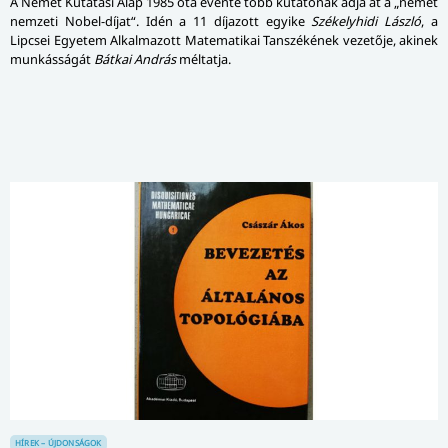
A Német Kutatási Alap 1985 óta évente több kutatónak adja át a „német
nemzeti Nobel-díjat“. Idén a 11 díjazott egyike
Székelyhidi László
, a
Lipcsei Egyetem Alkalmazott Matematikai Tanszékének vezetője, akinek
munkásságát
Bátkai András
méltatja.
HÍREK – ÚJDONSÁGOK