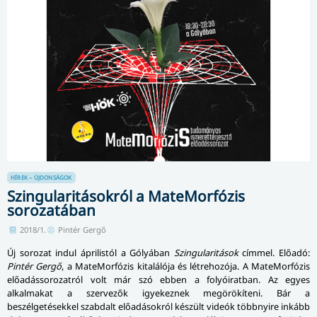
HÍREK – ÚJDONSÁGOK
Szingularitásokról a MateMorfózis
sorozatában
2018/1.
Pintér Gergő
Új sorozat indul áprilistól a Gólyában
Szingularitások
címmel. Előadó:
Pintér Gergő
, a MateMorfózis kitalálója és létrehozója. A MateMorfózis
elő­adás­so­ro­zat­ról volt már szó ebben a folyóiratban. Az egyes
alkalmakat a szervezők igyekeznek megörökíteni. Bár a
beszélgetésekkel szabdalt előadásokról készült videók többnyire inkább