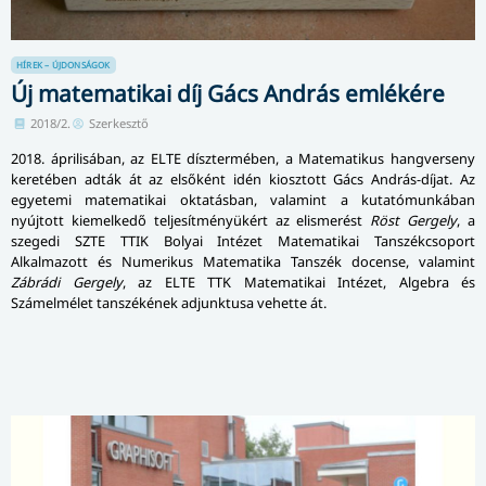
HÍREK – ÚJDONSÁGOK
Új matematikai díj Gács András emlékére
2018/2.
Szerkesztő
2018. áprilisában, az ELTE dísztermében, a Matematikus hangverseny
keretében adták át az elsőként idén kiosztott Gács András-díjat. Az
egyetemi matematikai oktatásban, valamint a kutatómunkában
nyújtott kiemelkedő teljesítményükért az elismerést
Röst Gergely
, a
szegedi SZTE TTIK Bolyai Intézet Matematikai Tanszékcsoport
Alkalmazott és Numerikus Matematika Tanszék docense, valamint
Zábrádi Gergely
, az ELTE TTK Matematikai Intézet, Algebra és
Számelmélet tanszékének adjunktusa vehette át.