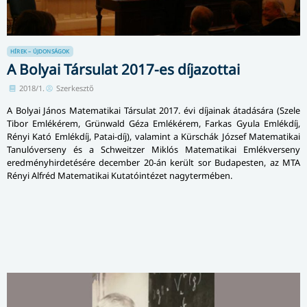
HÍREK – ÚJDONSÁGOK
A Bolyai Társulat 2017-es díjazottai
2018/1.
Szerkesztő
A Bolyai János Matematikai Társulat 2017. évi díjainak átadására (Szele
Tibor Emlékérem, Grünwald Géza Emlékérem, Farkas Gyula Emlékdíj,
Rényi Kató Emlékdíj, Patai-díj), valamint a Kürschák József Matematikai
Tanulóverseny és a Schweitzer Miklós Matematikai Em­lék­ver­seny
eredményhirdetésére december 20-án került sor Budapesten, az MTA
Rényi Alfréd Matematikai Kutatóintézet nagy­ter­mé­ben.