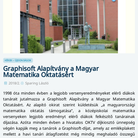
HÍREK – ÚJDONSÁGOK
Graphisoft Alapítvány a Magyar
Matematika Oktatásért
2018/2.
Sparing László
1998 óta minden évben a legjobb ver­seny­e­red­mé­nye­ket elérő diákok
tanárait jutalmazza a Graphisoft Alapítvány a Magyar Matematika
Oktatásért. Az alapító okirat szerint küldetésük „a magyarországi
matematika oktatás támogatása”, a középiskolai matematika
versenyeken legjobb eredményt elérő diákok felkészítő tanárainak
díjazása. Azóta minden évben a hivatalos OKTV díjkiosztó ünnepség
végén kapják meg a tanárok a Graphisoft-díjat, amely az emlékplakett
mellett a havi tanári átlagfizetést még mindig meghaladó összegű