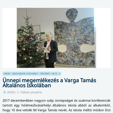
HÍREK – ÚJDONSÁGOK
TUDOMÁNY – TÖRTÉNET – MI IS ...?
Ünnepi megemlékezés a Varga Tamás
Általános Iskolában
2018/1.
Pálfalvi Józsefné
2017 decemberében nagyon szép ünnepséget és szakmai konferenciát
tartott egy hód­me­ző­vá­sár­helyi általános iskola abból az alkalomból,
hogy 10 éve vették fel Varga Tamás nevét. Az iskola méltó módon őrzi