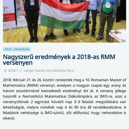
HÍREK – ÚJDONSÁGOK
Nagyszerű eredmények a 2018-as RMM
versenyen
2018/1.
Lenger Dániel, Kiss Melinda Flóra
2018. február 21. és 26. között rendezték meg a 10. Romanian Master of
Mathematics (RMM) versenyt, amelyen a magyar csapat egy arany és
három ezüstérmével kiemelkedő eredményt ért el. A verseny jellege
hasonlít a Nemzetközi Matematikai Diákolimpiára, az IMO-ra, azaz a
versenyzőknek 2 egymást követő nap 3−3 feladat megoldására van
lehetőségük, melyre mindkét nap 4 és fél óra áll rendelkezésükre. A
feladatok nehézsége is IMO-szintű, sőt előfordul, hogy nehezebbre is
sikerül.