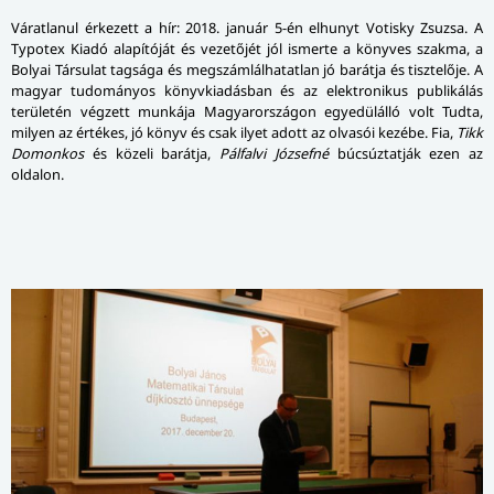
Váratlanul érkezett a hír: 2018. január 5-én elhunyt Votisky Zsuzsa. A
Typotex Kiadó ala­pí­tó­ját és vezetőjét jól ismerte a könyves szakma, a
Bolyai Társulat tagsága és megszámlálhatatlan jó barátja és tisztelője. A
magyar tudományos könyvkiadásban és az elektronikus publikálás
területén végzett munkája Magyarországon egyedülálló volt Tudta,
milyen az értékes, jó könyv és csak ilyet adott az olvasói kezébe. Fia,
Tikk
Domonkos
és közeli barátja,
Pálfalvi Józsefné
búcsúztatják ezen az
oldalon.