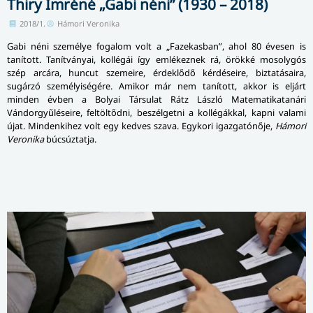
Thiry Imréné „Gabi néni” (1930 – 2018)
2018/1.
Hámori Veronika
Gabi néni személye fogalom volt a „Fazekasban”, ahol 80 évesen is
tanított. Tanítványai, kollégái így emlékeznek rá, örökké mosolygós
szép arcára, huncut szemeire, érdeklődő kérdéseire, biz­ta­tá­sa­i­ra,
sugárzó személyiségére. Amikor már nem tanított, akkor is eljárt
minden évben a Bolyai Társulat Rátz László Ma­te­ma­ti­ka­ta­ná­ri
Vándorgyűléseire, feltöltődni, beszélgetni a kollégákkal, kapni valami
újat. Mindenkihez volt egy kedves szava. Egykori igazgatónője,
Hámori
Veronika
búcsúztatja.