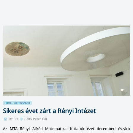
HÍREK – ÚJDONSÁGOK
Sikeres évet zárt a Rényi Intézet
2018/1.
Pálfy Péter Pál
Az MTA Rényi Alfréd Matematikai Ku­ta­tó­in­té­zet decemberi évzáró