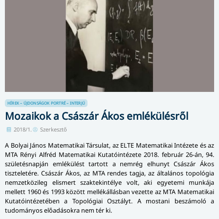
HÍREK – ÚJDONSÁGOK
PORTRÉ – INTERJÚ
Mozaikok a Császár Ákos emlékülésről
2018/1.
Szerkesztő
A Bolyai János Matematikai Társulat, az ELTE Matematikai Intézete és az
MTA Rényi Alfréd Matematikai Kutatóintézete 2018. február 26-án, 94.
születésnapján emlékülést tartott a nemrég elhunyt Császár Ákos
tiszteletére. Császár Ákos, az MTA rendes tagja, az általános topológia
nemzetközileg elismert szaktekintélye volt, aki egyetemi munkája
mellett 1960 és 1993 között mellékállásban vezette az MTA Matematikai
Kutatóintézetében a Topológiai Osztályt. A mostani beszámoló a
tudományos előadásokra nem tér ki.