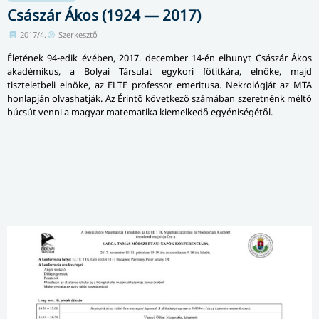
Császár Ákos (1924 — 2017)
2017/4.
Szerkesztő
Életének 94-edik évében, 2017. december 14-én elhunyt Császár Ákos
akadémikus, a Bolyai Társulat egykori főtitkára, elnöke, majd
tiszteletbeli elnöke, az ELTE professor emeritusa. Nekrológját az MTA
honlapján olvashatják. Az Érintő következő számában szeretnénk méltó
búcsút venni a magyar matematika kiemelkedő egyéniségétől.