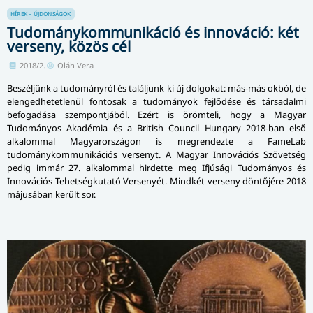
HÍREK – ÚJDONSÁGOK
Tudománykommunikáció és innováció: két
verseny, közös cél
2018/2.
Oláh Vera
Beszéljünk a tudományról és találjunk ki új dolgokat: más-más okból, de
elengedhetetlenül fontosak a tudományok fejlődése és társadalmi
befogadása szempontjából. Ezért is örömteli, hogy a Magyar
Tudományos Akadémia és a British Council Hungary 2018-ban első
alkalommal Magyarországon is megrendezte a FameLab
tudománykommunikációs versenyt. A Magyar Innovációs Szövetség
pedig immár 27. alkalommal hirdette meg Ifjúsági Tudományos és
Innovációs Tehetségkutató Versenyét. Mindkét verseny döntőjére 2018
májusában került sor.