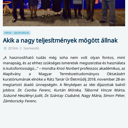
HÍREK – ÚJDONSÁGOK
Akik a nagy teljesítmények mögött állnak
2018/4.
Szerkesztő
„A hasznosítható tudás még soha nem volt olyan fontos, mint
manapság, és az ehhez szükséges ismeretek megszerzése és használata
is kulcsfontosságú..." – mondta
Kroó Norbert
professzor, akadémikus, az
Alapítvány a Magyar Természettudományos Oktatásért
kuratóriumának elnöke a Rátz Tanár Úr Életműdíj 2018. november 28-án
megtartott átadó ünnepségén. A fényképen az idei díjazottak balról
jobbra:
Dr. Csorba Ferenc
,
Kurtán Mónika
,
Táborné Vincze Márta
,
Szászné Heszlényi Judit
,
Dr. Szántay Csabáné
,
Nagy Mária
,
Simon Péter
,
Zámborszky Ferenc
.