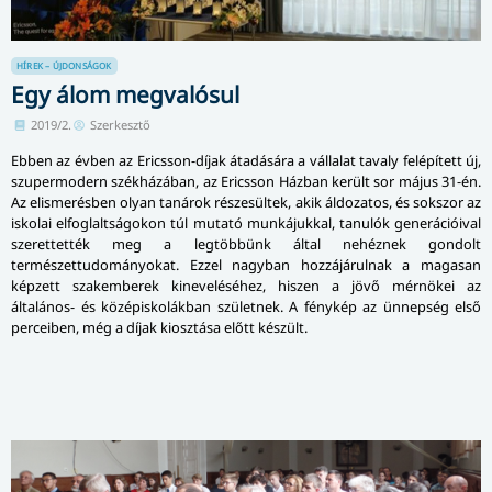
HÍREK – ÚJDONSÁGOK
Egy álom megvalósul
2019/2.
Szerkesztő
Ebben az évben az Ericsson-díjak átadására a vállalat tavaly felépített új,
szupermodern székházában, az Ericsson Házban került sor május 31-én.
Az elismerésben olyan tanárok részesültek, akik áldozatos, és sokszor az
iskolai elfoglaltságokon túl mutató munkájukkal, tanulók generációival
szerettették meg a legtöbbünk által nehéznek gondolt
természettudományokat. Ezzel nagyban hozzájárulnak a magasan
képzett szakemberek kineveléséhez, hiszen a jövő mérnökei az
általános- és középiskolákban születnek. A fénykép az ünnepség első
perceiben, még a díjak kiosztása előtt készült.