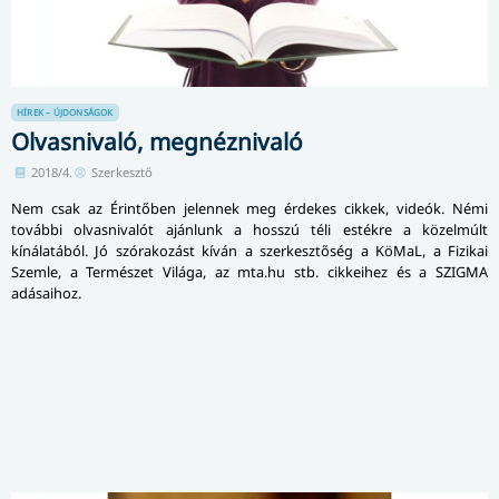
HÍREK – ÚJDONSÁGOK
Olvasnivaló, megnéznivaló
2018/4.
Szerkesztő
Nem csak az Érintőben jelennek meg érdekes cikkek, videók. Némi
további olvasnivalót ajánlunk a hosszú téli estékre a közelmúlt
kínálatából. Jó szórakozást kíván a szerkesztőség a KöMaL, a Fizikai
Szemle, a Természet Világa, az mta.hu stb. cikkeihez és a SZIGMA
adásaihoz.