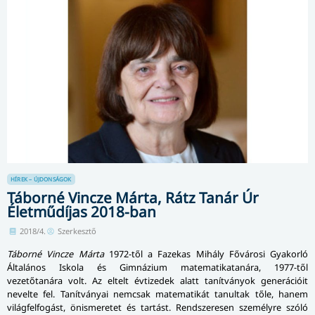
HÍREK – ÚJDONSÁGOK
Táborné Vincze Márta, Rátz Tanár Úr
Életműdíjas 2018-ban
2018/4.
Szerkesztő
Táborné Vincze Márta
1972-től a Fazekas Mihály Fővárosi Gyakorló
Általános Iskola és Gimnázium matematikatanára, 1977-től
vezetőtanára volt. Az eltelt évtizedek alatt tanítványok generációit
nevelte fel. Tanítványai nemcsak matematikát tanultak tőle, hanem
világfelfogást, önismeretet és tartást. Rendszeresen személyre szóló