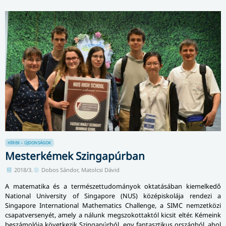
HÍREK – ÚJDONSÁGOK
Mesterkémek Szingapúrban
2018/3.
Dobos Sándor, Matolcsi Dávid
A matematika és a természettudományok oktatásában kiemelkedő
National University of Singapore (NUS) középiskolája rendezi a
Singapore International Mathematics Challenge, a SIMC nemzetközi
csapatversenyét, amely a nálunk megszokottaktól kicsit eltér. Kémeink
beszámolója következik Szingapúrból, egy fantasztikus országból, ahol