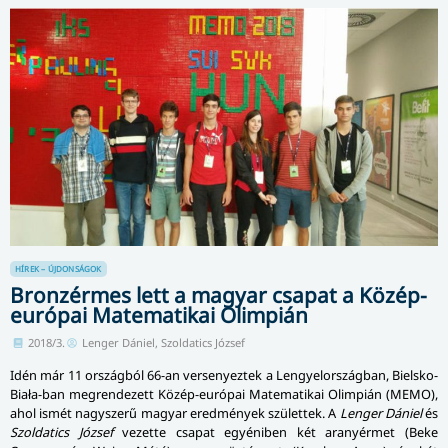
HÍREK – ÚJDONSÁGOK
Bronzérmes lett a magyar csapat a Közép-
európai Matematikai Olimpián
2018/3.
Lenger Dániel, Szoldatics József
Idén már 11 országból 66-an versenyeztek a Lengyelországban, Bielsko-
Biała-ban megrendezett Közép-európai Matematikai Olimpián (MEMO),
ahol ismét nagyszerű magyar eredmények születtek. A
Lenger Dániel
és
Szoldatics József
vezette csapat egyéniben két aranyérmet (Beke