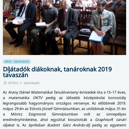
HÍREK – ÚJDONSÁGOK
Díjátadók diákoknak, tanároknak 2019
tavaszán
2019/2.
Szerkesztő
Az
Arany Dániel Matematikai Tanulóverseny
évtizedek óta a 15–17 éves,
a
matematika OKTV
pedig az idősebb középiskolai korosztály
legrangosabb hagyományos országos versenye. Az előbbinek 2019.
május 29-én az Eötvös József Gimnáziumban, az utóbbinak május 31-én
a Móricz Zsigmond Gimnáziumban volt az ünnepélyes
eredményhirdetése, ahol egyúttal kiosztották a
Graphisoft tanári
díjakat
is. Az áprilisban átadott
Gács András-díj
pedig az egyetemi