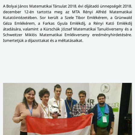
A Bolyai János Matematikai Társulat 2018. évi díjátadó ünnepségét 2018.
december 12-én tartotta meg az MTA Rényi Alfréd Matematikai
Kutatóintézetében. Sor került a Szele Tibor Emlékérem, a Grünwald
Géza Emlékérem, a Farkas Gyula Emlékdíj, a Rényi Kató Emlékdíj
átadására, valamint a Kürschák József Matematikai Tanulóverseny és a
Schweitzer Miklós Matematikai Emlékverseny ered­mény­hir­de­té­sé­re.
Ismertetjük a díjazottakat és a méltatásaikat.