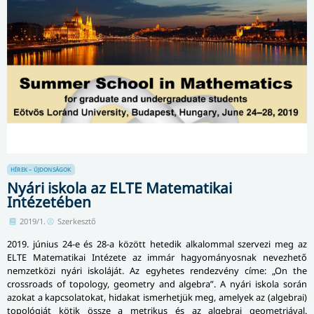
HÍREK – ÚJDONSÁGOK
Nyári iskola az ELTE Matematikai
Intézetében
2019/1.
Szerkesztő
2019. június 24-e és 28-a között hetedik alkalommal szervezi meg az
ELTE Matematikai Intézete az immár hagyományosnak nevezhető
nemzetközi nyári iskoláját. Az egyhetes rendezvény címe: „On the
crossroads of topology, geometry and algebra”. A nyári iskola során
azokat a kapcsolatokat, hidakat ismerhetjük meg, amelyek az (algebrai)
topológiát kötik össze a metrikus és az algebrai geometriával.