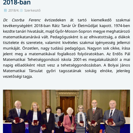
2018-ban
2018/4.
Szerkesztő
Dr. Csorba Ferenc
évtizedeken át tartó kiemelkedő szakmai
tevékenységéért 2018-ban Rátz Tanár Úr Életműdíjat kapott. 1974-ben
kezdte tanári hivatását, majd Győr-Moson-Sopron megye meghatározó
matematikatanárává vált. Pedagógusként is az elhivatottság, a diákok
tisztelete és szeretete, valamint kivételes szakmai igényesség jellemzi
munkáját. Önzetlen, nagy tudású pedagógus. Nagyon sok cikke, írása
jelent meg a matematikával foglalkozó folyóiratokban. Az Erdős Pál
Matematikai Tehetséggondozó iskola 2001-es megalakulásától a mai
napig előadóként részt vesz a tehetséggondozásban. A Bolyai János
Matematikai Társulat győri tagozatának sokáig elnöke, jelenleg
vezetőségi tagja.