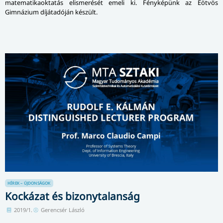
matematikaoktatás elismerését emeli ki. Fényképünk az Eötvös
Gimnázium díjátadóján készült.
HÍREK – ÚJDONSÁGOK
Kockázat és bizonytalanság
2019/1.
Gerencsér László