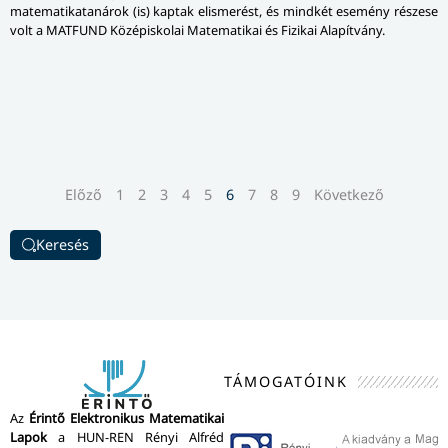
matematika­ta­ná­rok (is) kaptak elismerést, és mindkét esemény részese
volt a MATFUND Kö­zép­is­ko­lai Matematikai és Fizikai Alapítvány.
Előző
1
2
3
4
5
6
7
8
9
Következő
Keresés
TÁMOGATÓINK
Az
Érintő Elektronikus Matematikai
Lapok
a HUN-REN Rényi Alfréd