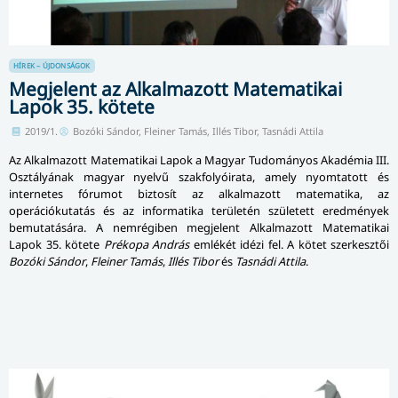
HÍREK – ÚJDONSÁGOK
Megjelent az Alkalmazott Matematikai
Lapok 35. kötete
2019/1.
Bozóki Sándor, Fleiner Tamás, Illés Tibor, Tasnádi Attila
Az Alkalmazott Matematikai Lapok a Magyar Tudományos Akadémia III.
Osztályának magyar nyelvű szakfolyóirata, amely nyomtatott és
internetes fórumot biztosít az alkalmazott matematika, az
operációkutatás és az informatika területén született eredmények
bemutatására. A nemrégiben megjelent Alkalmazott Matematikai
Lapok 35. kötete
Prékopa András
emlékét idézi fel. A kötet szerkesztői
Bozóki Sándor
,
Fleiner Tamás
,
Illés Tibor
és
Tasnádi Attila
.