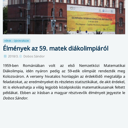
HÍREK – ÚJDONSÁGOK
Élmények az 59. matek diákolimpiáról
2018/3.
Dobos Sándor
1959-ben Romániában volt az első Nemzetközi Matematikai
Diákolimpia, idén nyáron pedig az 59-edik olimpiát rendezték meg
Kolozsváron. A verseny hivatalos honlapján az érdeklődő megtalálja a
feladatokat, az eredményeket és részletes statisztikákat, de akit érdekel,
itt is elolvashatja a világ legjobb középiskolás matematikusainak feltett
példákat. Ebben az írásban a magyar résztvevők élményeit jegyezte le
Dobos Sándor
.