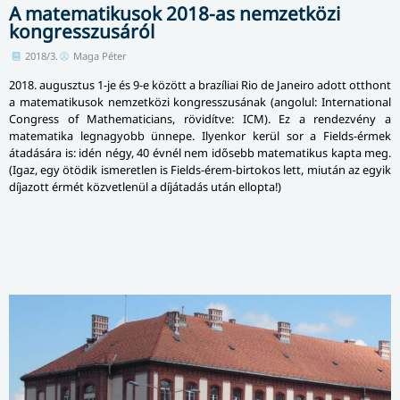
A matematikusok 2018-as nemzetközi
kongresszusáról
2018/3.
Maga Péter
2018. augusztus 1-je és 9-e között a brazíliai Rio de Janeiro adott otthont
a matematikusok nemzetközi kongresszusának (angolul: International
Congress of Mathematicians, rövidítve: ICM). Ez a rendezvény a
matematika legnagyobb ünnepe. Ilyenkor kerül sor a Fields-érmek
átadására is: idén négy, 40 évnél nem idősebb matematikus kapta meg.
(Igaz, egy ötödik ismeretlen is Fields-érem-birtokos lett, miután az egyik
díjazott érmét közvetlenül a díjátadás után ellopta!)