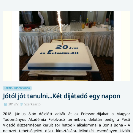
HÍREK – ÚJDONSÁGOK
Jótól jót tanulni…Két díjátadó egy napon
2018/2.
Szerkesztő
2018. június 8-án délelőtt adták át az Ericsson-díjakat a Magyar
Tudományos Akadémia Fel­ol­va­só termében, délután pedig a Pesti
Vigadó dísztermében került sor hatodik alkalommal a Bonis Bona – A
nemzet tehetségeiért díjak ki­osz­tá­sá­ra. Mindkét eseményen kiváló