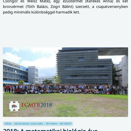
Csongor és Weisz Máté), egy ezüstérmet (Kerekes Anna) és két
bronzérmet (Tóth Balázs, Zsigri Bálint) szerzett, a csapatversenyben
pedig minimális különbséggel harmadik lett.
HÍREK – ÚJDONSÁGOK
GAZDASÁG – TECHNIKA – MŰVÉSZET