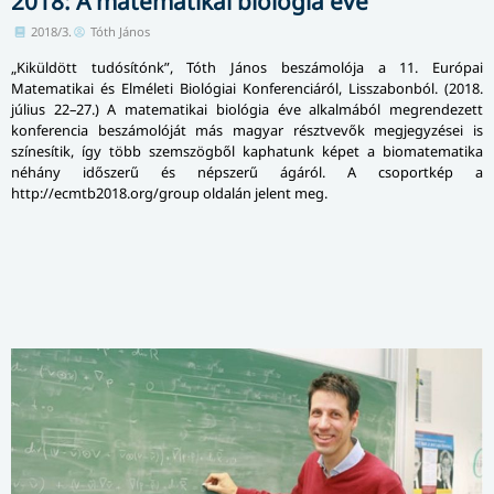
2018: A matematikai biológia éve
2018/3.
Tóth János
„Kiküldött tudósítónk”, Tóth János beszámolója a 11. Európai
Matematikai és Elméleti Biológiai Konferenciáról, Lisszabonból. (2018.
július 22­–27.) A matematikai biológia éve alkalmából megrendezett
konferencia beszámolóját más magyar résztvevők megjegyzései is
színesítik, így több szemszögből kaphatunk képet a biomatematika
néhány időszerű és népszerű ágáról. A csoportkép a
http://ecmtb2018.org/group oldalán jelent meg.