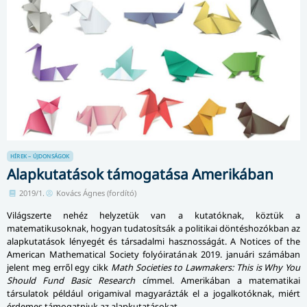
HÍREK – ÚJDONSÁGOK
Alapkutatások támogatása Amerikában
2019/1.
Kovács Ágnes (fordító)
Világszerte nehéz helyzetük van a kutatóknak, köztük a
matematikusoknak, hogyan tudatosítsák a politikai döntéshozókban az
alapkutatások lényegét és társadalmi hasznosságát. A Notices of the
American Mathematical Society folyóiratának 2019. januári számában
jelent meg erről egy cikk
Math Societies to Lawmakers: This is Why You
Should Fund Basic Research
címmel. Amerikában a matematikai
társulatok például origamival magyarázták el a jogalkotóknak, miért
érdemes támogatniuk az alapkutatásokat.