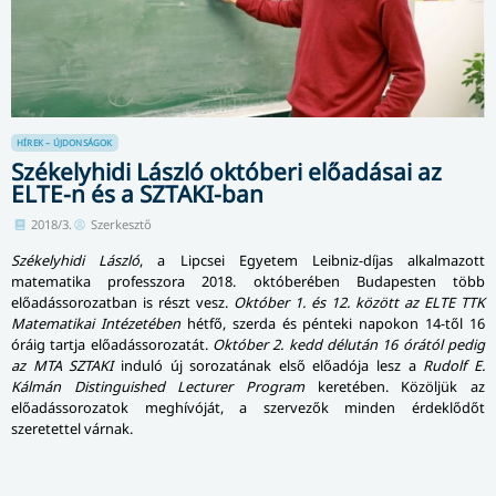
HÍREK – ÚJDONSÁGOK
Székelyhidi László októberi előadásai az
ELTE-n és a SZTAKI-ban
2018/3.
Szerkesztő
Székelyhidi László
, a Lipcsei Egyetem Leibniz-díjas alkalmazott
matematika professzora 2018. októberében Budapesten több
előadássorozatban is részt vesz.
Október 1. és 12. között az ELTE TTK
Matematikai Intézetében
hétfő, szerda és pénteki napokon 14-től 16
óráig tartja előadássorozatát.
Október 2. kedd délután 16 órától pedig
az MTA SZTAKI
induló új sorozatának első előadója lesz a
Rudolf E.
Kálmán Distinguished Lecturer Program
keretében. Közöljük az
előadássorozatok meghívóját, a szervezők minden érdeklődőt
szeretettel várnak.