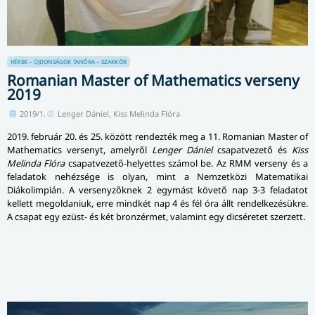
HÍREK – ÚJDONSÁGOK
TANÓRA – SZAKKÖR
Romanian Master of Mathematics verseny
2019
2019/1.
Lenger Dániel, Kiss Melinda Flóra
2019. február 20. és 25. között rendezték meg a 11. Romanian Master of
Mathematics versenyt, amelyről
Lenger Dániel
csapatvezető és
Kiss
Melinda Flóra
csapatvezető-helyettes számol be. Az RMM verseny és a
feladatok nehézsége is olyan, mint a Nemzetközi Matematikai
Diákolimpián. A versenyzőknek 2 egymást követő nap 3-3 feladatot
kellett megoldaniuk, erre mindkét nap 4 és fél óra állt rendelkezésükre.
A csapat egy ezüst- és két bronzérmet, valamint egy dicséretet szerzett.