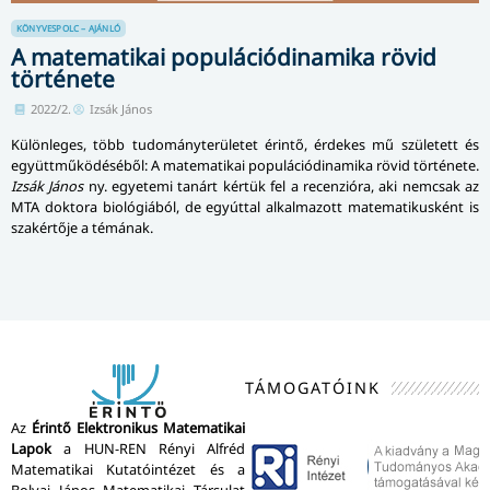
KÖNYVESPOLC – AJÁNLÓ
A matematikai populációdinamika rövid
története
2022/2.
Izsák János
Különleges, több tudományterületet érintő, érdekes mű született
és
együttműködéséből: A matematikai popu­lá­ci­ó­di­na­mi­ka rövid története.
Izsák János
ny. egyetemi tanárt kértük fel a recenzióra, aki nemcsak az
MTA doktora biológiából, de egyúttal alkalmazott matematikusként is
szakértője a témának.
TÁMOGATÓINK
Az
Érintő Elektronikus Matematikai
Lapok
a HUN-REN Rényi Alfréd
Matematikai Kutatóintézet és a
Bolyai János Matematikai Társulat