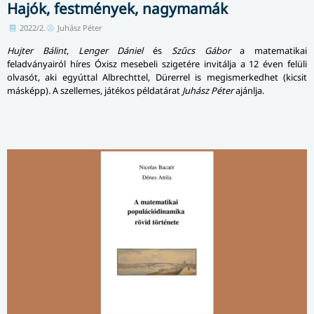
Hajók, festmények, nagymamák
2022/2.
Juhász Péter
Hujter Bálint
,
Lenger Dániel
és
Szűcs Gábor
a matematikai
feladványairól híres Óxisz mesebeli szigetére invitálja a 12 éven felüli
olvasót, aki egyúttal Albrechttel, Dürerrel is megismerkedhet (kicsit
másképp). A szellemes, játékos pél­da­tá­rat
Juhász Péter
ajánlja.