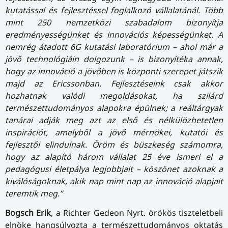
kutatással és fejlesztéssel foglalkozó vállalatánál. Több
mint 250 nemzetközi szabadalom bizonyítja
eredményességünket és innovációs képességünket. A
nemrég átadott 6G kutatási laboratórium – ahol már a
jövő technológiáin dolgozunk – is bizonyítéka annak,
hogy az innováció a jövőben is központi szerepet játszik
majd az Ericssonban. Fejlesztéseink csak akkor
hozhatnak valódi megoldásokat, ha szilárd
természettudományos alapokra épülnek; a reáltárgyak
tanárai adják meg azt az első és nélkülözhetetlen
inspirációt, amelyből a jövő mérnökei, kutatói és
fejlesztői elindulnak. Öröm és büszkeség számomra,
hogy az alapító három vállalat 25 éve ismeri el a
pedagógusi életpálya legjobbjait – köszönet azoknak a
kiválóságoknak, akik nap mint nap az innováció alapjait
teremtik meg.”
Bogsch Erik
, a Richter Gedeon Nyrt. örökös tiszteletbeli
elnöke hangsúlyozta a természettudományos oktatás