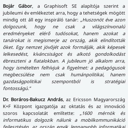
Bojár Gábor
, a Graphisoft SE alapítója szerint a
jubileumi év emlékeztet arra, hogy a tehetségek mögött
mindig ott áll egy inspiráló tanár:
„Huszonöt éve azon
dolgozunk, hogy ne csak a világszínvonalú
eredményeket elérő tudósokat, hanem azokat a
tanárokat is megismerje az ország, akik elindították
őket. Egy nemzet jövőjét azok formálják, akik képesek
lelkesedést, kíváncsiságot és alkotó gondolkodást
ébreszteni a fiatalokban. A jubileum jó alkalom arra,
hogy ismételten felhívjuk a figyelmet: a pedagógusok
megbecsülése nem csak humánpolitikai, hanem
gazdaságpolitikai szempontból is stratégiai
fontosságú.”
Dr. Boráros-Bakucz András
, az Ericsson Magyarország
K+F Központ igazgatója az oktatás és az innováció
szoros kapcsolatát említette:
„1600 mérnök és
informatikus dolgozik nálunk a mobilkommunikáció
fejlesztésén, az ország egyik legnagyobb informatikai