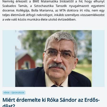
Nemrég érkezett a BME Matematika Intézettől a hír, hogy elhunyt
Szabados Tamás, a Sztochasztika Tanszék nyugalmazott egyetemi
docense. Kollégája, Bolla Marianna, az MTA doktora írt róla, nem egy
teljes életművét átfogó nekrológot, inkább személyes visszaemlékezést
a vele való közös munkára élete utolsó évtizedében.
HÍREK – ÚJDONSÁGOK
Miért érdemelte ki Róka Sándor az Erdős-
díjat?