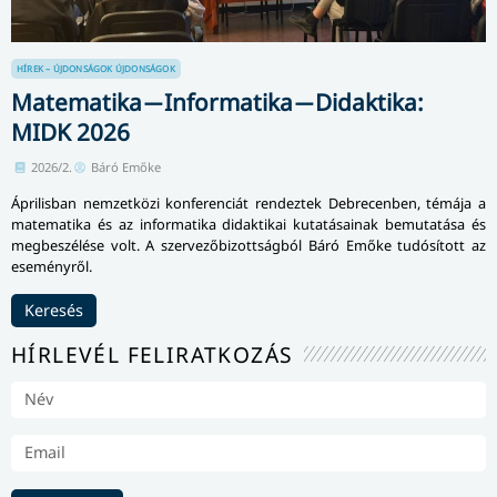
HÍREK – ÚJDONSÁGOK
ÚJDONSÁGOK
Matematika ̶ Informatika ̶ Didaktika:
MIDK 2026
2026/2.
Báró Emőke
Áprilisban nemzetközi konferenciát rendeztek Debrecenben, témája a
matematika és az informatika didaktikai kutatásainak bemutatása és
megbeszélése volt. A szervezőbizottságból Báró Emőke tudósított az
eseményről.
Keresés
HÍRLEVÉL FELIRATKOZÁS