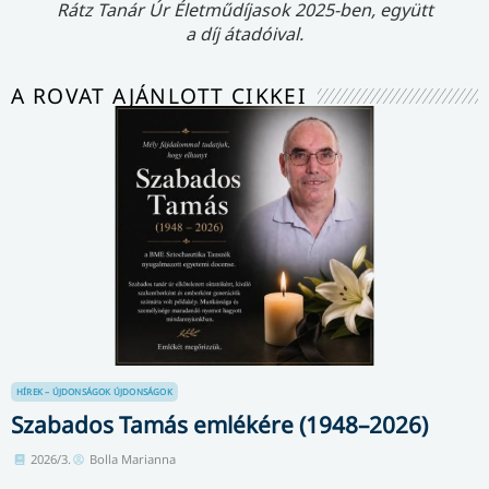
Rátz Tanár Úr Életműdíjasok 2025-ben, együtt
a díj átadóival.
A ROVAT AJÁNLOTT CIKKEI
HÍREK – ÚJDONSÁGOK
ÚJDONSÁGOK
Szabados Tamás emlékére (1948–2026)
2026/3.
Bolla Marianna