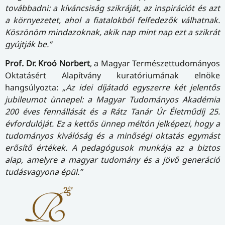
továbbadni: a kíváncsiság szikráját, az inspirációt és azt
a környezetet, ahol a fiatalokból felfedezők válhatnak.
Köszönöm mindazoknak, akik nap mint nap ezt a szikrát
gyújtják be.”
Prof. Dr. Kroó Norbert
, a Magyar Természettudományos
Oktatásért Alapítvány kuratóriumának elnöke
hangsúlyozta:
„Az idei díjátadó egyszerre két jelentős
jubileumot ünnepel: a Magyar Tudományos Akadémia
200 éves fennállását és a Rátz Tanár Úr Életműdíj 25.
évfordulóját. Ez a kettős ünnep méltón jelképezi, hogy a
tudományos kiválóság és a minőségi oktatás egymást
erősítő értékek. A pedagógusok munkája az a biztos
alap, amelyre a magyar tudomány és a jövő generáció
tudásvagyona épül.”