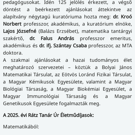
pedagógusokat. Idén 125 jelölés érkezett, a végső
döntést a beérkezett ajánlásokat áttekintve az
alapítvány négytagú kuratóriuma hozta meg:
dr. Kroó
Norbert
professzor, akadémikus, a kuratórium elnöke,
Lajos Józsefné
(Balázs Erzsébet), matematika tantárgyi
szakértő,
dr. Falus András
professzor emeritus,
akadémikus és
dr. ifj. Szántay Csaba
professzor, az MTA
doktora.
A szakmai ajánlásokat a hazai tudományos élet
meghatározó szervezetei – köztük a Bolyai János
Matematikai Társulat, az Eötvös Loránd Fizikai Társulat,
a Magyar Kémikusok Egyesülete, valamint a Magyar
Biológiai Társaság, a Magyar Biokémiai Egyesület, a
Magyar Immunológiai Társaság és a Magyar
Genetikusok Egyesülete fogalmazták meg.
A 2025. évi Rátz Tanár Úr Életműdíjasok:
Matematikából: