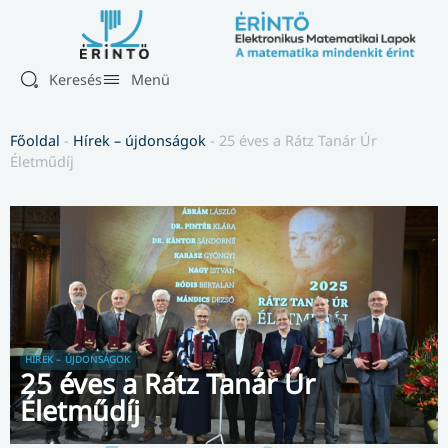
Keresés
Menü
Főoldal
-
Hírek – újdonságok
-
25 éves a Rátz Tanár Úr
Életműdíj
HÍREK – ÚJDONSÁGOK
25 éves a Rátz Tanár Úr
Életműdíj