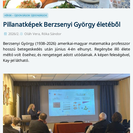
HÍREK – ÚJDONSÁGOK
ÚJDONSÁGOK
Pillanatképek Berzsenyi György életéből
2026/2.
Oláh Vera, Róka Sándor
Berzsenyi György (1938–2026) amerikai-magyar matematika professzor
hosszú betegeskedés után június 4-én elhunyt. Regénybe illő élete
méltó volt őseihez, és rengeteget adott utódainak. A képen feleségével,
Kay-jel látható.