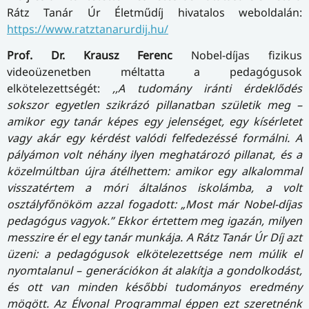
Rátz Tanár Úr Életműdíj hivatalos weboldalán:
https://www.ratztanarurdij.hu/
Prof. Dr.
Krausz Ferenc
Nobel-díjas fizikus
videoüzenetben méltatta a pedagógusok
elkötelezettségét:
,,A tudomány iránti érdeklődés
sokszor egyetlen szikrázó pillanatban születik meg –
amikor egy tanár képes egy jelenséget, egy kísérletet
vagy akár egy kérdést valódi felfedezéssé formálni. A
pályámon volt néhány ilyen meghatározó pillanat, és a
közelmúltban újra átélhettem: amikor egy alkalommal
visszatértem a móri általános iskolámba, a volt
osztályfőnököm azzal fogadott: „Most már Nobel-díjas
pedagógus vagyok.” Ekkor értettem meg igazán, milyen
messzire ér el egy tanár munkája. A Rátz Tanár Úr Díj azt
üzeni: a pedagógusok elkötelezettsége nem múlik el
nyomtalanul – generációkon át alakítja a gondolkodást,
és ott van minden későbbi tudományos eredmény
mögött. Az Élvonal Programmal éppen ezt szeretnénk