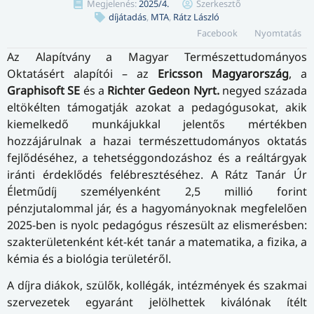
Megjelenés:
2025/4.
Szerkesztő
díjátadás
,
MTA
,
Rátz László
Facebook
Nyomtatás
Az Alapítvány a Magyar Természettudományos
Oktatásért alapítói – az
Ericsson Magyarország
, a
Graphisoft SE
és a
Richter Gedeon Nyrt.
negyed százada
eltökélten támogatják azokat a pedagógusokat, akik
kiemelkedő munkájukkal jelentős mértékben
hozzájárulnak a hazai természettudományos oktatás
fejlődéséhez, a tehetséggondozáshoz és a reáltárgyak
iránti érdeklődés felébresztéséhez. A Rátz Tanár Úr
Életműdíj személyenként 2,5 millió forint
pénzjutalommal jár, és a hagyományoknak megfelelően
2025-ben is nyolc pedagógus részesült az elismerésben:
szakterületenként két-két tanár a matematika, a fizika, a
kémia és a biológia területéről.
A díjra diákok, szülők, kollégák, intézmények és szakmai
szervezetek egyaránt jelölhettek kiválónak ítélt