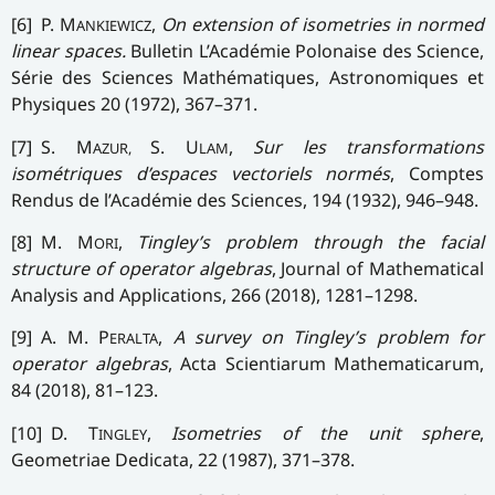
[6] P. M
,
On extension of isometries in normed
ANKIEWICZ
linear spaces.
Bulletin L’Académie Polonaise des Science,
Série des Sciences Mathématiques, Astronomiques et
Physiques 20 (1972), 367–371.
[7] S. M
S. U
,
Sur les transformations
AZUR,
LAM
isométriques d’espaces vectoriels normés
, Comptes
Rendus de l’Académie des Sciences, 194 (1932), 946–948.
[8] M. M
,
Tingley’s problem through the facial
ORI
structure of operator algebras
, Journal of Mathematical
Analysis and Applications, 266 (2018), 1281–1298.
[9] A. M. P
,
A survey on Tingley’s problem for
ERALTA
operator algebras
, Acta Scientiarum Mathematicarum,
84 (2018), 81–123.
[10] D. T
,
Isometries of the unit sphere
,
INGLEY
Geometriae Dedicata, 22 (1987), 371–378.