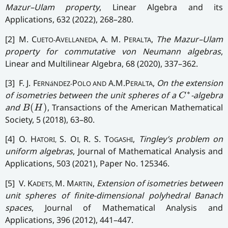
Mazur–Ulam property
, Linear Algebra and its
Applications, 632 (2022), 268–280.
[2] M. C
A
A. M. P
,
The Mazur–Ulam
UETO-
VELLANEDA,
ERALTA
property for commutative von Neumann algebras
,
Linear and Multilinear Algebra, 68 (2020), 337–362.
[3] F. J. F
P
A.M.P
,
On the extension
ERNáNDEZ-
OLO AND
ERALTA
C
∗
∗
of isometries between the unit spheres of a
-algebra
C
B
(
H
)
and
(
)
, Transactions of the American Mathematical
B
H
Society, 5 (2018), 63–80.
[4] O. H
S. O
R. S. T
,
Tingley’s problem on
ATORI,
I,
OGASHI
uniform algebras
, Journal of Mathematical Analysis and
Applications, 503 (2021), Paper No. 125346.
[5] V. K
M. M
,
Extension of isometries between
ADETS,
ARTíN
unit spheres of finite-dimensional polyhedral Banach
spaces
, Journal of Mathematical Analysis and
Applications, 396 (2012), 441–447.