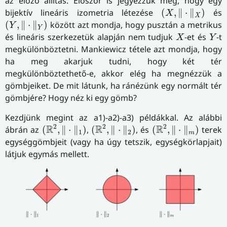
az előző állítás. Először is jegyezzük meg, hogy egy
(
X
,
‖
⋅
‖
X
)
bijektív lineáris izometria létezése
(
,
∥
⋅
∥
)
és
X
X
(
Y
,
‖
⋅
‖
Y
)
(
,
∥
⋅
∥
)
között azt mondja, hogy pusztán a metrikus
Y
Y
X
Y
és lineáris szerkezetük alapján nem tudjuk
-et és
-t
X
Y
megkülönböztetni. Mankiewicz tétele azt mondja, hogy
ha meg akarjuk tudni, hogy két tér
megkülönböztethető-e, akkor elég ha megnézzük a
gömbjeiket. De mit látunk, ha ránézünk egy normált tér
gömbjére? Hogy néz ki egy gömb?
Kezdjünk megint az a1)-a2)-a3) példákkal. Az alábbi
(
R
2
,
‖
⋅
‖
1
)
(
R
2
,
‖
⋅
‖
2
)
(
R
2
,
‖
⋅
‖
m
)
2
2
2
R
R
R
ábrán az
(
,
∥
⋅
∥
)
,
(
,
∥
⋅
∥
)
, és
(
,
∥
⋅
∥
)
terek
1
2
m
egységgömbjeit (vagy ha úgy tetszik, egységkörlapjait)
látjuk egymás mellett.