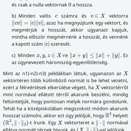
0
és csak a nulla vektornak
0
a hossza.
v
∈
X
c
b) Minden valós
számra és
∈
vektorra
c
v
X
‖
c
v
‖
=
|
c
|
‖
v
‖
∥
∥
=
|
|
∥
∥
, azaz ha megnyújtunk egy vektort, és
c
v
c
v
megmérjük a hosszát, akkor ugyanazt kapjuk,
mintha először megmérnénk a hosszát, és vennénk
|
c
|
a kapott szám
|
|
-szeresét.
c
‖
x
+
y
‖
≤
‖
x
‖
+
‖
y
‖
x
,
y
,
z
∈
X
c) Minden
,
,
∈
-re
∥
+
∥
≤
∥
∥
+
∥
∥
. Ez
x
y
z
X
x
y
x
y
az úgynevezett háromszög-egyenlőtlenség.
X
Mint az n1)-n2)-n3) példákban láttuk, ugyanazon az
X
vektortéren több különböző normát is be lehet vezetni,
X
ezért a félreértések elkerülése végett, ha
vektortérről
X
mint normával ellátott térről akarunk beszélni, mindig
feltüntetjük, hogy pontosan melyik normára gondolunk.
Tehát ha a középiskolában megszokott módon akarunk
R
2
2
R
hosszat számolni, akkor ezt úgy jelöljük, hogy
helyett
(
R
2
,
‖
⋅
‖
2
)
‖
⋅
‖
X
2
R
(
,
∥
⋅
∥
)
-t írunk. Egy
vektorteret a
∥
⋅
∥
normával
X
2
(
X
,
‖
⋅
‖
)
ellátva normált térnek hívunk, és
(
,
∥
⋅
∥
)
-val jelölünk.
X