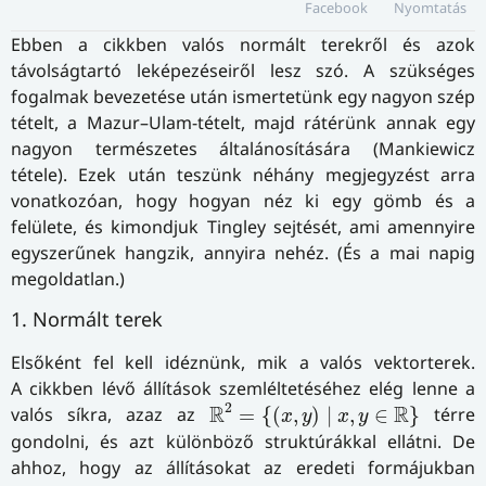
Facebook
Nyomtatás
Ebben a cikkben valós normált terekről és azok
távolságtartó leképezéseiről lesz szó. A szükséges
fogalmak bevezetése után ismertetünk egy nagyon szép
tételt, a Mazur–Ulam-tételt, majd rátérünk annak egy
nagyon természetes általánosítására (Mankiewicz
tétele). Ezek után teszünk néhány megjegyzést arra
vonatkozóan, hogy hogyan néz ki egy gömb és a
felülete, és kimondjuk Tingley sejtését, ami amennyire
egyszerűnek hangzik, annyira nehéz. (És a mai napig
megoldatlan.)
1. Normált terek
Elsőként fel kell idéznünk, mik a valós vektorterek.
A cikkben lévő állítások szemléltetéséhez elég lenne a
R
2
=
{
(
x
,
y
)
∣
x
,
y
∈
R
}
2
R
R
valós síkra, azaz az
=
{
(
,
)
∣
,
∈
}
térre
x
y
x
y
gondolni, és azt különböző struktúrákkal ellátni. De
ahhoz, hogy az állításokat az eredeti formájukban