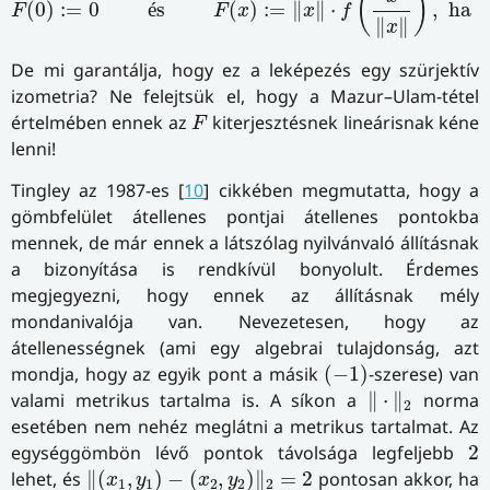
(
)
(
0
)
:
=
0
é
s 
(
)
:
=
∥
∥
⋅
,  ha 
F
F
x
x
f
∥
∥
x
De mi garantálja, hogy ez a leképezés egy szürjektív
izometria? Ne felejtsük el, hogy a Mazur–Ulam-tétel
F
értelmében ennek az
kiterjesztésnek lineárisnak kéne
F
lenni!
Tingley az 1987-es [
10
] cikkében megmutatta, hogy a
gömbfelület átellenes pontjai átellenes pontokba
mennek, de már ennek a látszólag nyilvánvaló állításnak
a bizonyítása is rendkívül bonyolult. Érdemes
megjegyezni, hogy ennek az állításnak mély
mondanivalója van. Nevezetesen, hogy az
átellenességnek (ami egy algebrai tulajdonság, azt
(
−
1
)
mondja, hogy az egyik pont a másik
(
−
1
)
-szerese) van
‖
⋅
‖
2
valami metrikus tartalma is. A síkon a
∥
⋅
∥
norma
2
esetében nem nehéz meglátni a metrikus tartalmat. Az
2
egységgömbön lévő pontok távolsága legfeljebb
2
‖
(
x
1
,
y
1
)
−
(
x
2
,
y
2
)
‖
2
=
2
lehet, és
∥
(
,
)
−
(
,
)
∥
=
2
pontosan akkor, ha
x
y
x
y
1
1
2
2
2