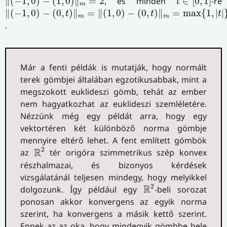
∥
(
−
1
,
0
)
−
(
1
,
0
)
∥
=
2
, és minden
∈
[
0
,
1
]
-re
t
m
‖
(
−
1
,
0
)
−
(
0
,
t
)
‖
m
=
‖
(
1
,
0
)
−
(
0
,
t
)
‖
m
=
max
{
1
,
|
t
|
}
=
1
∥
(
−
1
,
0
)
−
(
0
,
)
∥
=
∥
(
1
,
0
)
−
(
0
,
)
∥
=
max
{
1
,
|
|
t
t
t
m
m
.
Már a fenti példák is mutatják, hogy normált
terek gömbjei általában egzotikusabbak, mint a
megszokott euklideszi gömb, tehát az ember
nem hagyatkozhat az euklideszi szemléletére.
Nézzünk még egy példát arra, hogy egy
vektortéren két különböző norma gömbje
mennyire eltérő lehet. A fent említett gömbök
R
2
2
R
az
tér origóra szimmetrikus szép konvex
részhalmazai, és bizonyos kérdések
vizsgálatánál teljesen mindegy, hogy melyikkel
R
2
2
R
dolgozunk. Így például egy
-beli sorozat
ponosan akkor konvergens az egyik norma
szerint, ha konvergens a másik kettő szerint.
Ennek az az oka, hogy mindegyik gömbbe bele