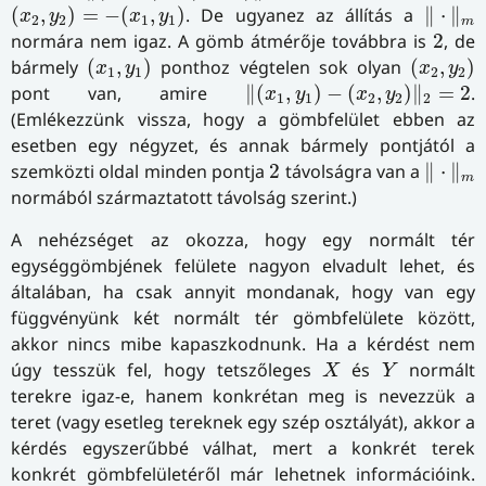
(
x
2
,
y
2
)
=
−
(
x
1
,
y
1
)
‖
⋅
‖
m
(
,
)
=
−
(
,
)
. De ugyanez az állítás a
∥
⋅
∥
x
y
x
y
2
2
1
1
m
2
normára nem igaz. A gömb átmérője továbbra is
2
, de
(
x
1
,
y
1
)
(
x
2
,
y
2
)
bármely
(
,
)
ponthoz végtelen sok olyan
(
,
)
x
y
x
y
1
1
2
2
‖
(
x
1
,
y
1
)
−
(
x
2
,
y
2
)
‖
2
=
2
pont van, amire
∥
(
,
)
−
(
,
)
∥
=
2
.
x
y
x
y
1
1
2
2
2
(Emlékezzünk vissza, hogy a gömbfelület ebben az
esetben egy négyzet, és annak bármely pontjától a
‖
⋅
‖
m
2
szemközti oldal minden pontja
2
távolságra van a
∥
⋅
∥
m
normából származtatott távolság szerint.)
A nehézséget az okozza, hogy egy normált tér
egységgömbjének felülete nagyon elvadult lehet, és
általában, ha csak annyit mondanak, hogy van egy
függvényünk két normált tér gömbfelülete között,
akkor nincs mibe kapaszkodnunk. Ha a kérdést nem
X
Y
úgy tesszük fel, hogy tetszőleges
és
normált
X
Y
terekre igaz-e, hanem konkrétan meg is nevezzük a
teret (vagy esetleg tereknek egy szép osztályát), akkor a
kérdés egyszerűbbé válhat, mert a konkrét terek
konkrét gömbfelületéről már lehetnek információink.