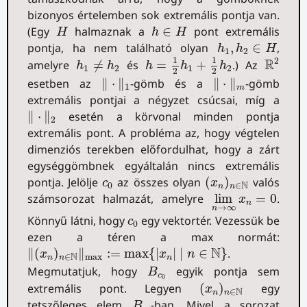
bizonyos értelemben sok extremális pontja van.
H
h
∈
H
(Egy
halmaznak a
∈
pont extremális
H
h
H
h
1
,
h
2
∈
H
pontja, ha nem található olyan
,
∈
,
h
h
H
1
2
h
=
1
2
h
1
+
1
2
h
2
R
2
h
1
≠
h
2
1
1
2
R
amelyre
≠
és
=
+
.) Az
h
h
h
h
h
1
2
1
2
2
2
‖
⋅
‖
1
‖
⋅
‖
m
esetben az
∥
⋅
∥
-gömb és a
∥
⋅
∥
-gömb
1
m
extremális pontjai a négyzet csúcsai, míg a
‖
⋅
‖
2
∥
⋅
∥
esetén a körvonal minden pontja
2
extremális pont. A probléma az, hogy végtelen
dimenziós terekben előfordulhat, hogy a zárt
egységgömbnek egyáltalán nincs extremális
(
x
n
)
n
∈
N
c
0
pontja. Jelölje
az összes olyan
(
)
valós
c
x
N
0
∈
n
n
lim
n
→
∞
x
n
=
0
számsorozat halmazát, amelyre
lim
=
0
.
x
n
→
∞
n
c
0
Könnyű látni, hogy
egy vektortér. Vezessük be
c
0
ezen a téren a max normát:
‖
(
x
n
)
n
∈
N
‖
max
:=
max
{
|
x
n
|
∣
n
∈
N
}
N
∥
(
)
∥
:
=
max
{
|
|
∣
∈
}
.
x
x
n
N
∈
max
n
n
n
B
c
0
Megmutatjuk, hogy
egyik pontja sem
B
c
(
x
n
)
n
∈
N
0
extremális pont. Legyen
(
)
egy
x
N
∈
n
n
B
c
0
tetszőleges elem
-ban. Mivel a sorozat
B