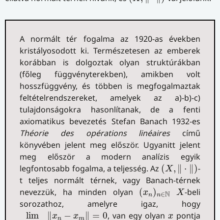
A normált tér fogalma az 1920-as években
kristályosodott ki. Természetesen az emberek
korábban is dolgoztak olyan struktúrákban
(főleg függvényterekben), amikben volt
hosszfüggvény, és többen is megfogalmaztak
feltételrendszereket, amelyek az a)-b)-c)
tulajdonságokra hasonlítanak, de a fenti
axiomatikus bevezetés Stefan Banach 1932-es
Théorie des opérations linéaires
című
könyvében jelent meg először. Ugyanitt jelent
meg először a modern analízis egyik
(
X
,
‖
⋅
‖
)
legfontosabb fogalma, a teljesség. Az
(
,
∥
⋅
∥
)
-
X
t teljes normált térnek, vagy Banach-térnek
(
x
n
)
n
∈
N
X
nevezzük, ha minden olyan
(
)
-beli
x
X
N
∈
n
n
sorozathoz, amelyre igaz, hogy
lim
n
,
m
→
∞
‖
x
n
−
x
m
‖
=
0
x
lim
∥
−
∥
=
0
, van egy olyan
pontja
x
x
x
n
m