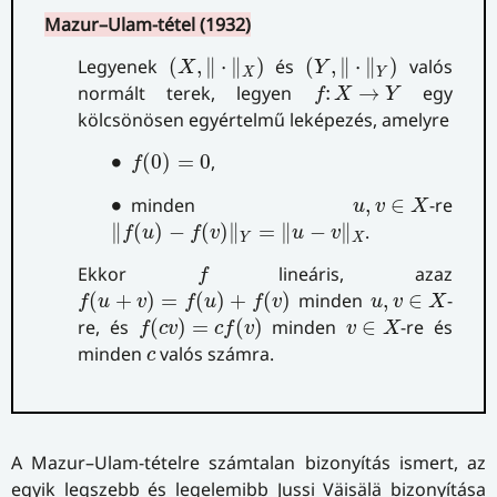
Mazur–Ulam-tétel (1932)
(
X
,
‖
⋅
‖
X
)
(
Y
,
‖
⋅
‖
Y
)
Legyenek
(
,
∥
⋅
∥
)
és
(
,
∥
⋅
∥
)
valós
X
Y
X
Y
f
:
X
→
Y
normált terek, legyen
:
→
egy
f
X
Y
kölcsönösen egyértelmű leképezés, amelyre
f
(
0
)
=
0
∙
∙
(
0
)
=
0
,
f
u
,
v
∈
X
∙
∙
minden
,
∈
-re
u
v
X
‖
f
(
u
)
−
f
(
v
)
‖
Y
=
‖
u
−
v
‖
X
∥
(
)
−
(
)
∥
=
∥
−
∥
.
f
u
f
v
u
v
Y
X
f
Ekkor
lineáris, azaz
f
f
(
u
+
v
)
=
f
(
u
)
+
f
(
v
)
u
,
v
∈
X
(
+
)
=
(
)
+
(
)
minden
,
∈
-
f
u
v
f
u
f
v
u
v
X
f
(
c
v
)
=
c
f
(
v
)
v
∈
X
re, és
(
)
=
(
)
minden
∈
-re és
f
c
v
c
f
v
v
X
c
minden
valós számra.
c
A Mazur–Ulam-tételre számtalan bizonyítás ismert, az
egyik legszebb és legelemibb Jussi Väisälä bizonyítása