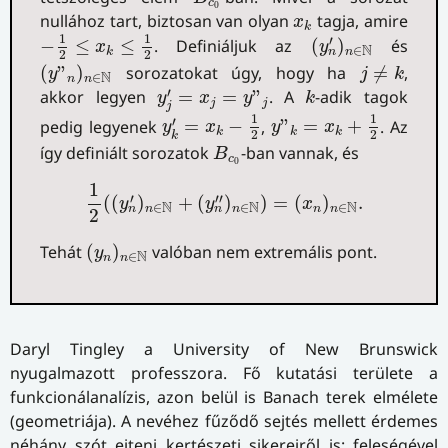
c
0
x
k
nullához tart, biztosan van olyan
tagja, amire
x
k
−
1
2
≤
x
k
≤
1
2
(
y
n
′
)
n
∈
N
1
1
′
−
≤
≤
. Definiáljuk az
(
)
és
x
y
N
∈
n
k
n
2
2
(
y
”
n
)
n
∈
N
j
≠
k
(
”
)
sorozatokat úgy, hogy ha
≠
,
y
j
k
N
∈
n
n
y
j
′
=
x
j
=
y
”
j
k
′
akkor legyen
=
=
”
. A
-adik tagok
y
x
y
k
j
j
j
y
k
′
=
x
k
−
1
2
y
”
k
=
x
k
+
1
2
1
1
′
pedig legyenek
=
−
,
”
=
+
. Az
y
x
y
x
k
k
k
2
2
k
B
c
0
így definiált sorozatok
-ban vannak, és
B
c
0
1
2
(
(
y
n
′
)
n
∈
N
+
(
y
n
′
′
)
n
∈
N
)
=
(
x
n
)
n
∈
N
.
1
′
′
′
(
(
)
+
(
)
)
=
(
)
.
y
y
x
N
N
N
∈
∈
∈
n
n
n
n
n
n
2
(
y
n
)
n
∈
N
Tehát
(
)
valóban nem extremális pont.
y
N
∈
n
n
Daryl Tingley a University of New Brunswick
nyugalmazott professzora. Fő kutatási területe a
funkcionálanalízis, azon belül is Banach terek elmélete
(geometriája). A nevéhez fűződő sejtés mellett érdemes
néhány szót ejteni kertészeti sikereiről is: feleségével