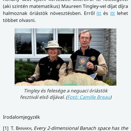
(aki szintén matematikus) Maureen Tingley-vel díjat díjra
halmoznak óriástök növesztésben. Erről
itt
és
itt
lehet
többet olvasni.
Tingley és felesége a neguaci óriástök
fesztivál első díjával. (
Fotó: Camille Breau
)
Irodalomjegyzék
[1] T. B
,
Every 2-dimensional Banach space has the
ANAKH