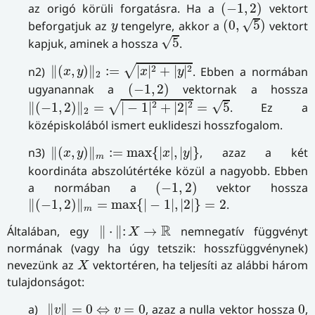
(
−
1
,
2
)
az origó körüli forgatásra. Ha a
(
−
1
,
2
)
vektort
(
0
,
5
)
y
√
beforgatjuk az
tengelyre, akkor a
(
0
,
5
)
vektort
y
5
√
kapjuk, aminek a hossza
5
.
‖
(
x
,
y
)
‖
2
:=
|
x
|
2
+
|
y
|
2
√
2
2
n2)
∥
(
,
)
∥
:
=
|
|
+
|
|
. Ebben a normában
x
y
x
y
2
(
−
1
,
2
)
ugyanannak a
(
−
1
,
2
)
vektornak a hossza
‖
(
−
1
,
2
)
‖
2
=
|
−
1
|
2
+
|
2
|
2
=
5
√
√
2
2
∥
(
−
1
,
2
)
∥
=
|
−
1
|
+
|
2
|
=
5
. Ez a
2
középiskolából ismert euklideszi hosszfogalom.
‖
(
x
,
y
)
‖
m
:=
max
{
|
x
|
,
|
y
|
}
n3)
∥
(
,
)
∥
:
=
max
{
|
|
,
|
|
}
, azaz a két
x
y
x
y
m
koordináta abszolútértéke közül a nagyobb. Ebben
(
−
1
,
2
)
a normában a
(
−
1
,
2
)
vektor hossza
‖
(
−
1
,
2
)
‖
m
=
max
{
|
−
1
|
,
|
2
|
}
=
2
∥
(
−
1
,
2
)
∥
=
max
{
|
−
1
|
,
|
2
|
}
=
2
.
m
‖
⋅
‖
:
X
→
R
R
Általában, egy
∥
⋅
∥
:
→
nemnegatív függvényt
X
normának (vagy ha úgy tetszik: hosszfüggvénynek)
X
nevezünk az
vektortéren, ha teljesíti az alábbi három
X
tulajdonságot:
‖
v
‖
=
0
⇔
v
=
0
0
a)
∥
∥
=
0
⇔
=
0
, azaz a nulla vektor hossza
0
,
v
v