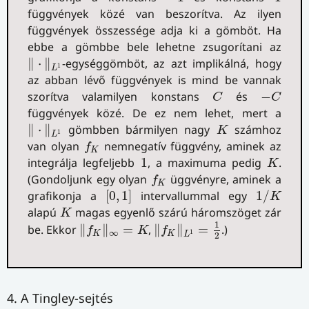
függvények közé van beszorítva. Az ilyen
függvények összessége adja ki a gömböt. Ha
ebbe a gömbbe bele lehetne zsugorítani az
‖
⋅
‖
L
1
∥
⋅
∥
-egységgömböt, az azt implikálná, hogy
1
L
az abban lévő függvények is mind be vannak
C
−
C
szorítva valamilyen konstans
és
−
C
C
függvények közé. De ez nem lehet, mert a
‖
⋅
‖
L
1
K
∥
⋅
∥
gömbben bármilyen nagy
számhoz
K
1
L
f
K
van olyan
nemnegatív függvény, aminek az
f
K
K
1
integrálja legfeljebb
1
, a maximuma pedig
.
K
f
K
(Gondoljunk egy olyan
üggvényre, aminek a
f
K
[
0
,
1
]
1
/
K
grafikonja a
[
0
,
1
]
intervallummal egy
1
/
K
K
alapú
magas egyenlő szárú háromszöget zár
K
‖
f
K
‖
L
1
=
1
2
‖
f
K
‖
∞
=
K
1
be. Ekkor
∥
∥
=
,
∥
∥
=
.)
f
K
f
1
∞
K
K
L
2
4. A Tingley-sejtés