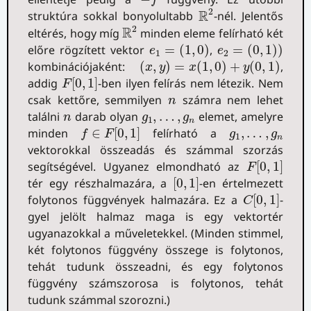
f
R
2
2
R
struktúra sokkal bonyolultabb
-nél. Jelentős
R
2
2
R
eltérés, hogy míg
minden eleme felírható két
e
1
=
(
1
,
0
)
e
2
=
(
0
,
1
)
)
előre rögzített vektor
=
(
1
,
0
)
,
=
(
0
,
1
)
)
e
e
1
2
(
x
,
y
)
=
x
(
1
,
0
)
+
y
(
0
,
1
)
kombinációjaként:
(
,
)
=
(
1
,
0
)
+
(
0
,
1
)
,
x
y
x
y
F
[
0
,
1
]
addig
[
0
,
1
]
-ben ilyen felírás nem létezik. Nem
F
n
csak kettőre, semmilyen
számra nem lehet
n
n
g
1
,
…
,
g
n
találni
darab olyan
,
…
,
elemet, amelyre
n
g
g
1
n
f
∈
F
[
0
,
1
]
g
1
,
…
,
g
n
minden
∈
[
0
,
1
]
felírható a
,
…
,
f
F
g
g
1
n
vektorokkal összeadás és számmal szorzás
F
[
0
,
1
]
segítségével. Ugyanez elmondható az
[
0
,
1
]
F
[
0
,
1
]
tér egy részhalmazára, a
[
0
,
1
]
-en értelmezett
C
[
0
,
1
]
folytonos függvények halmazára. Ez a
[
0
,
1
]
-
C
gyel jelölt halmaz maga is egy vektortér
ugyanazokkal a műveletekkel. (Minden stimmel,
két folytonos függvény összege is folytonos,
tehát tudunk összeadni, és egy folytonos
függvény számszorosa is folytonos, tehát
tudunk számmal szorozni.)