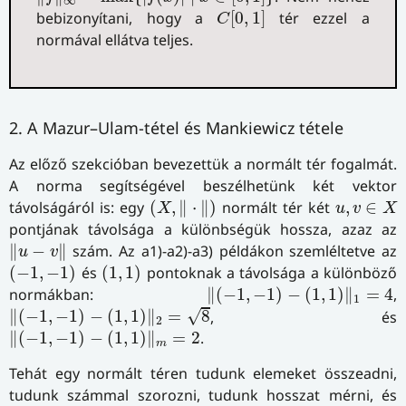
∞
C
[
0
,
1
]
bebizonyítani, hogy a
[
0
,
1
]
tér ezzel a
C
normával ellátva teljes.
2. A Mazur–Ulam-tétel és Mankiewicz tétele
Az előző szekcióban bevezettük a normált tér fogalmát.
A norma segítségével beszélhetünk két vektor
(
X
,
‖
⋅
‖
)
u
,
v
∈
X
távolságáról is: egy
(
,
∥
⋅
∥
)
normált tér két
,
∈
X
u
v
X
pontjának távolsága a különbségük hossza, azaz az
‖
u
−
v
‖
∥
−
∥
szám. Az a1)-a2)-a3) példákon szemléltetve az
u
v
(
−
1
,
−
1
)
(
1
,
1
)
(
−
1
,
−
1
)
és
(
1
,
1
)
pontoknak a távolsága a különböző
‖
(
−
1
,
−
1
)
−
(
1
,
1
)
‖
1
=
4
normákban:
∥
(
−
1
,
−
1
)
−
(
1
,
1
)
∥
=
4
,
1
‖
(
−
1
,
−
1
)
−
(
1
,
1
)
‖
2
=
8
√
∥
(
−
1
,
−
1
)
−
(
1
,
1
)
∥
=
8
, és
2
‖
(
−
1
,
−
1
)
−
(
1
,
1
)
‖
m
=
2
∥
(
−
1
,
−
1
)
−
(
1
,
1
)
∥
=
2
.
m
Tehát egy normált téren tudunk elemeket összeadni,
tudunk számmal szorozni, tudunk hosszat mérni, és