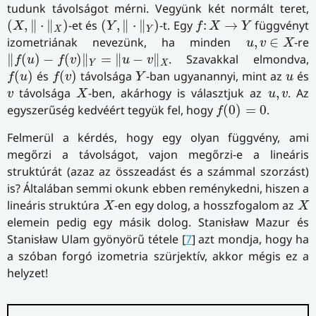
tudunk távolságot mérni. Vegyünk két normált teret,
(
X
,
‖
⋅
‖
X
)
(
Y
,
‖
⋅
‖
Y
)
f
:
X
→
Y
(
,
∥
⋅
∥
)
-et és
(
,
∥
⋅
∥
)
-t. Egy
:
→
függvényt
X
Y
f
X
Y
X
Y
u
,
v
∈
X
izometriának nevezünk, ha minden
,
∈
-re
u
v
X
‖
f
(
u
)
−
f
(
v
)
‖
Y
=
‖
u
−
v
‖
X
∥
(
)
−
(
)
∥
=
∥
−
∥
. Szavakkal elmondva,
f
u
f
v
u
v
Y
X
f
(
u
)
f
(
v
)
Y
u
(
)
és
(
)
távolsága
-ban ugyanannyi, mint az
és
f
u
f
v
Y
u
X
v
u
,
v
távolsága
-ben, akárhogy is választjuk az
,
. Az
v
X
u
v
f
(
0
)
=
0
egyszerűség kedvéért tegyük fel, hogy
(
0
)
=
0
.
f
Felmerül a kérdés, hogy egy olyan függvény, ami
megőrzi a távolságot, vajon megőrzi-e a lineáris
struktúrát (azaz az összeadást és a számmal szorzást)
is? Általában semmi okunk ebben reménykedni, hiszen a
X
X
lineáris struktúra
-en egy dolog, a hosszfogalom az
X
X
elemein pedig egy másik dolog. Stanisław Mazur és
Stanisław Ulam gyönyörű tétele [
7
] azt mondja, hogy ha
a szóban forgó izometria szürjektív, akkor mégis ez a
helyzet!