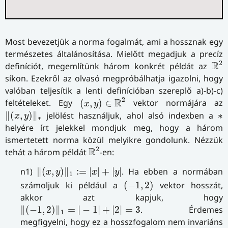
Most bevezetjük a norma fogalmát, ami a hossznak egy
természetes általánosítása. Mielőtt megadjuk a precíz
R
2
2
R
definíciót, megemlítünk három konkrét példát az
síkon. Ezekről az olvasó megpróbálhatja igazolni, hogy
valóban teljesítik a lenti definícióban szereplő a)-b)-c)
(
x
,
y
)
∈
R
2
2
R
feltételeket. Egy
(
,
)
∈
vektor normájára az
x
y
‖
(
x
,
y
)
‖
∗
∗
∥
(
,
)
∥
jelölést használjuk, ahol alsó indexben a
∗
x
y
∗
helyére írt jelekkel mondjuk meg, hogy a három
ismertetett norma közül melyikre gondolunk. Nézzük
R
2
2
R
tehát a három példát
-en:
‖
(
x
,
y
)
‖
1
:=
|
x
|
+
|
y
|
n1)
∥
(
,
)
∥
:
=
|
|
+
|
|
. Ha ebben a normában
x
y
x
y
1
(
−
1
,
2
)
számoljuk ki például a
(
−
1
,
2
)
vektor hosszát,
akkor azt kapjuk, hogy
‖
(
−
1
,
2
)
‖
1
=
|
−
1
|
+
|
2
|
=
3
∥
(
−
1
,
2
)
∥
=
|
−
1
|
+
|
2
|
=
3
. Érdemes
1
megfigyelni, hogy ez a hosszfogalom nem invariáns