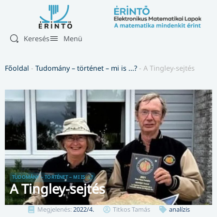
Keresés
Menü
Főoldal
-
Tudomány – történet – mi is ...?
-
A Tingley-sejtés
TUDOMÁNY – TÖRTÉNET – MI IS ...?
A Tingley-sejtés
Megjelenés:
2022/4.
Titkos Tamás
analízis