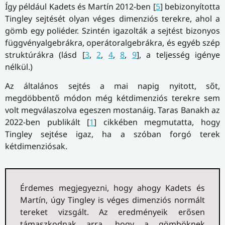
Így például Kadets és Martín 2012-ben [
5
] bebizonyította
Tingley sejtését olyan véges dimenziós terekre, ahol a
gömb egy poliéder. Szintén igazolták a sejtést bizonyos
függvényalgebrákra, operátoralgebrákra, és egyéb szép
struktúrákra (lásd [
3
,
2
,
4
,
8
,
9
], a teljesség igénye
nélkül.)
Az általános sejtés a mai napig nyitott, sőt,
megdöbbentő módon még kétdimenziós terekre sem
volt megválaszolva egeszen mostanáig. Taras Banakh az
2022-ben publikált [
1
] cikkében megmutatta, hogy
Tingley sejtése igaz, ha a szóban forgó terek
kétdimenziósak.
Érdemes megjegyezni, hogy ahogy Kadets és
Martín, úgy Tingley is véges dimenziós normált
tereket vizsgált. Az eredményeik erősen
támaszkodnak arra, hogy a gömböknek