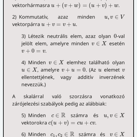
u
+
(
v
+
w
)
=
(
u
+
v
)
+
w
vektorhármasra
+
(
+
)
=
(
+
)
+
.
u
v
w
u
v
w
u
,
v
∈
V
2) Kommutatív, azaz minden
,
∈
u
v
V
u
+
v
=
v
+
u
vektorpárra
+
=
+
.
u
v
v
u
0
3) Létezik neutrális elem, azaz olyan
0
-val
v
∈
X
jelölt elem, amelyre minden
∈
esetén
v
X
v
+
0
=
v
+
0
=
.
v
v
v
∈
X
4) Minden
∈
elemhez található olyan
v
X
u
∈
X
v
+
u
=
0
u
v
∈
, amelyre
+
=
0
. (Az
elemet
u
X
v
u
u
v
ellentettjének, vagy additív inverzének
nevezzük.)
A skalárral való szorzásra vonatkozó
zárójelezési szabályok pedig az alábbiak:
u
,
v
∈
X
c
∈
R
R
5) Minden
∈
számra és
,
∈
c
u
v
X
c
(
u
+
v
)
=
c
u
+
c
v
vektorokra
(
+
)
=
+
.
c
u
v
c
u
c
v
v
∈
X
c
1
,
c
2
∈
R
R
6) Minden
,
∈
számra és
∈
c
c
v
X
1
2