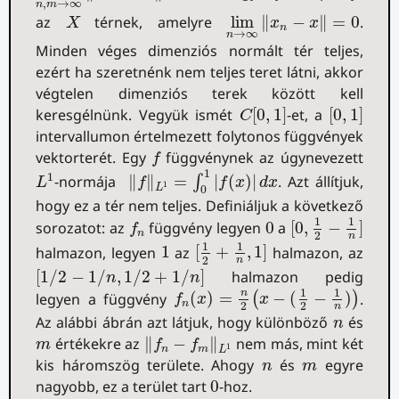
,
→
∞
n
m
lim
n
→
∞
‖
x
n
−
x
‖
=
0
X
az
térnek, amelyre
lim
∥
−
∥
=
0
.
X
x
x
n
→
∞
n
Minden véges dimenziós normált tér teljes,
ezért ha szeretnénk nem teljes teret látni, akkor
végtelen dimenziós terek között kell
C
[
0
,
1
]
[
0
,
1
]
keresgélnünk. Vegyük ismét
[
0
,
1
]
-et, a
[
0
,
1
]
C
intervallumon értelmezett folytonos függvények
f
vektorterét. Egy
függvénynek az úgynevezett
f
‖
f
‖
L
1
=
∫
0
1
|
f
(
x
)
|
d
x
L
1
1
1
-normája
∥
∥
=
|
(
)
|
. Azt állítjuk,
∫
L
f
f
x
d
x
1
L
0
hogy ez a tér nem teljes. Definiáljuk a következő
[
0
,
1
2
−
1
n
]
f
n
0
1
1
sorozatot: az
függvény legyen
0
a
[
0
,
−
]
f
n
2
n
[
1
2
+
1
n
,
1
]
1
1
1
halmazon, legyen
1
az
[
+
,
1
]
halmazon, az
2
n
[
1
/
2
−
1
/
n
,
1
/
2
+
1
/
n
]
[
1
/
2
−
1
/
,
1
/
2
+
1
/
]
halmazon pedig
n
n
f
n
(
x
)
=
n
2
(
x
−
(
1
2
−
1
n
)
)
1
1
n
legyen a függvény
(
)
=
−
(
−
)
.
(
)
f
x
x
n
2
2
n
n
Az alábbi ábrán azt látjuk, hogy különböző
és
n
‖
f
n
−
f
m
‖
L
1
m
értékekre az
∥
−
∥
nem más, mint két
m
f
f
1
n
m
L
n
m
kis háromszög területe. Ahogy
és
egyre
n
m
0
nagyobb, ez a terület tart
0
-hoz.