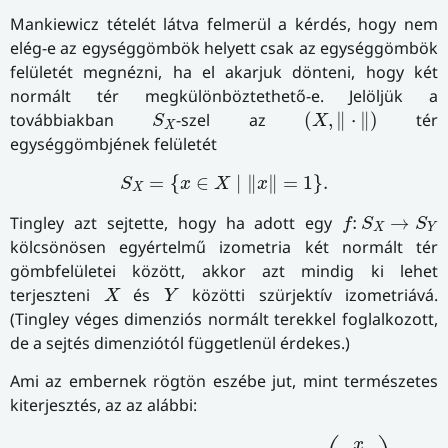
Mankiewicz tételét látva felmerül a kérdés, hogy nem
elég-e az egységgömbök helyett csak az egységgömbök
felületét megnézni, ha el akarjuk dönteni, hogy két
normált tér megkülönböztethető-e. Jelöljük a
(
X
,
‖
⋅
‖
)
S
X
továbbiakban
-szel az
(
,
∥
⋅
∥
)
tér
S
X
X
egységgömbjének felületét
S
X
=
{
x
∈
X
∣
‖
x
‖
=
1
}
.
=
{
∈
∣
∥
∥
=
1
}
.
S
x
X
x
X
f
:
S
X
→
S
Y
Tingley azt sejtette, hogy ha adott egy
:
→
f
S
S
X
Y
kölcsönösen egyértelmű izometria két normált tér
gömbfelületei között, akkor azt mindig ki lehet
X
Y
terjeszteni
és
közötti szürjektív izometriává.
X
Y
(Tingley véges dimenziós normált terekkel foglalkozott,
de a sejtés dimenziótól függetlenül érdekes.)
Ami az embernek rögtön eszébe jut, mint természetes
kiterjesztés, az az alábbi:
F
(
0
)
:=
0
és
F
(
x
)
:=
‖
x
‖
⋅
f
(
x
‖
x
‖
)
, ha
x
≠
0.
x