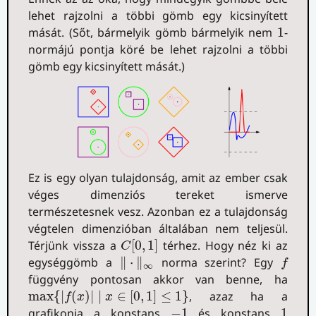
lehet rajzolni a többi gömb egy kicsinyített
1
mását. (Sőt, bármelyik gömb bármelyik nem
1
-
normájú pontja köré be lehet rajzolni a többi
gömb egy kicsinyített mását.)
Ez is egy olyan tulajdonság, amit az ember csak
véges dimenziós tereket ismerve
természetesnek vesz. Azonban ez a tulajdonság
végtelen dimenzióban általában nem teljesül.
C
[
0
,
1
]
Térjünk vissza a
[
0
,
1
]
térhez. Hogy néz ki az
C
‖
⋅
‖
∞
f
egységgömb a
∥
⋅
∥
norma szerint? Egy
f
∞
függvény pontosan akkor van benne, ha
max
{
|
f
(
x
)
|
∣
x
∈
[
0
,
1
]
≤
1
}
max
{
|
(
)
|
∣
∈
[
0
,
1
]
≤
1
}
, azaz ha a
f
x
x
−
1
1
grafikonja a konstans
−
1
és konstans
1