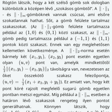
Rögtön látszik, hogy a két szélső gömb sok dologban
‖
⋅
‖
1
különbözik a középen lévő „szokásos gömbtől”. A
∥
⋅
∥
1
‖
⋅
‖
m
- és
∥
⋅
∥
-gömböknek vannak csúcsai, ami elsőre
m
szokatlannak hathat. Sőt, a gömb felülete tartalmaz
‖
⋅
‖
1
szakaszokat. (Az
∥
⋅
∥
-gömb felülete tartalmazza
1
(
1
,
0
)
(
0
,
1
)
‖
⋅
‖
m
például az
(
1
,
0
)
és
(
0
,
1
)
közti szakaszt, az
∥
⋅
∥
-
m
(
−
1
,
1
)
(
1
,
1
)
gömb pedig tartalmazza például a
(
−
1
,
1
)
és
(
1
,
1
)
pontok közti szakaszt. Ennek van egy meglehetősen
‖
⋅
‖
2
kellemetlen következménye. A
∥
⋅
∥
-norma esetén
2
(
x
1
,
y
1
)
(
x
2
,
y
2
)
bármely két
(
,
)
,
(
,
)
pont esetén egyetlen
x
y
x
y
1
1
2
2
(
u
,
v
)
olyan
(
,
)
pont van, amelyik mindkettőtől
u
v
1
2
‖
(
x
1
,
y
1
)
−
(
x
2
,
y
2
)
‖
2
1
∥
(
,
)
−
(
,
)
∥
távolságra van, nevezetesen az
x
y
x
y
1
1
2
2
2
2
őket összekötő szakasz felezőpontja,
(
u
,
v
)
=
1
2
(
x
1
+
x
2
,
y
1
+
y
2
)
1
(
,
)
=
(
+
,
+
)
). Ez amiatt van, hogy két
u
v
x
x
y
y
1
2
1
2
2
pont köré rajzolt megfelelő sugarú gömb egyetlen
‖
⋅
‖
m
pontban metszi egymást. Míg például a
∥
⋅
∥
esetben a
m
határon lévő szakaszok rengeteg ilyen pontot
generálhatnak. Könnyen látszik, hogy
‖
(
−
1
,
0
)
−
(
1
,
0
)
‖
m
=
2
t
∈
[
0
,
1
]