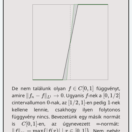
f
∈
C
[
0
,
1
]
De nem találunk olyan
∈
[
0
,
1
]
függvényt,
f
C
‖
f
n
−
f
‖
L
1
→
0
[
0
,
1
/
2
]
f
amire
∥
−
∥
→
0
. Ugyanis
-nek a
[
0
,
1
/
2
]
f
f
f
1
n
L
[
1
/
2
,
1
]
0
1
cintervallumon
0
-nak, az
[
1
/
2
,
1
]
-en pedig
1
-nek
kellene lennie, csakhogy ilyen folytonos
függyvény nincs. Bevezetünk egy másik normát
C
[
0
,
1
]
is
[
0
,
1
]
-en, az úgynevezett ∞-normát:
C
‖
f
‖
∞
=
max
{
|
f
(
x
)
|
∣
x
∈
[
0
,
1
]
}
∥
∥
=
max
{
|
(
)
|
∣
∈
[
0
,
1
]
}
. Nem nehéz
f
f
x
x