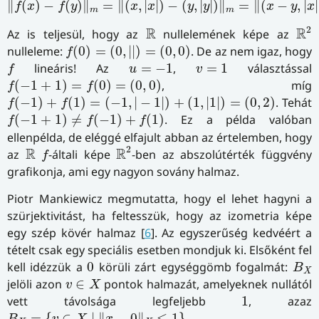
∥
(
)
−
(
)
∥
=
∥
(
,
|
|
)
−
(
,
|
|
)
∥
=
∥
(
−
,
|
|
f
x
f
y
x
x
y
y
x
y
x
m
m
R
2
R
2
R
R
Az is teljesül, hogy az
nullelemének képe az
f
(
0
)
=
(
0
,
|
|
)
=
(
0
,
0
)
nulleleme:
(
0
)
=
(
0
,
|
|
)
=
(
0
,
0
)
. De az nem igaz, hogy
f
f
u
=
−
1
v
=
1
lineáris! Az
=
−
1
,
=
1
választással
f
u
v
f
(
−
1
+
1
)
=
f
(
0
)
=
(
0
,
0
)
(
−
1
+
1
)
=
(
0
)
=
(
0
,
0
)
, míg
f
f
f
(
−
1
)
+
f
(
1
)
=
(
−
1
,
|
−
1
|
)
+
(
1
,
|
1
|
)
=
(
0
,
2
)
(
−
1
)
+
(
1
)
=
(
−
1
,
|
−
1
|
)
+
(
1
,
|
1
|
)
=
(
0
,
2
)
. Tehát
f
f
f
(
−
1
+
1
)
≠
f
(
−
1
)
+
f
(
1
)
(
−
1
+
1
)
≠
(
−
1
)
+
(
1
)
. Ez a példa valóban
f
f
f
ellenpélda, de eléggé elfajult abban az értelemben, hogy
R
2
f
R
2
R
R
az
-általi képe
-ben az abszolútérték függvény
f
grafikonja, ami egy nagyon sovány halmaz.
Piotr Mankiewicz megmutatta, hogy el lehet hagyni a
szürjektivitást, ha feltesszük, hogy az izometria képe
egy szép kövér halmaz [
6
]. Az egyszerűség kedvéért a
tételt csak egy speciális esetben mondjuk ki. Elsőként fel
B
X
0
kell idézzük a
0
körüli zárt egységgömb fogalmát:
B
X
v
∈
X
jelöli azon
∈
pontok halmazát, amelyeknek nullától
v
X
1
vett távolsága legfeljebb
1
, azaz
B
X
=
{
v
∈
X
∣
‖
x
−
0
‖
X
≤
1
}
=
{
∈
∣
∥
−
0
∥
≤
1
}
.