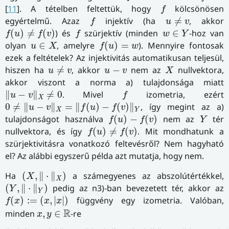
f
[
11
]. A tételben feltettük, hogy
kölcsönösen
f
u
≠
v
f
egyértelmű. Azaz
injektív (ha
≠
, akkor
f
u
v
f
(
u
)
≠
f
(
v
)
f
w
∈
Y
(
)
≠
(
)
) és
szürjektív (minden
∈
-hoz van
f
u
f
v
f
w
Y
f
(
u
)
=
w
u
∈
X
olyan
∈
, amelyre
(
)
=
). Mennyire fontosak
u
X
f
u
w
ezek a feltételek? Az injektivitás automatikusan teljesül,
u
≠
v
X
u
−
v
hiszen ha
≠
, akkor
−
nem az
nullvektora,
u
v
u
v
X
akkor viszont a norma a) tulajdonsága miatt
‖
u
−
v
‖
X
≠
0
f
∥
−
∥
≠
0
. Mivel
izometria, ezért
u
v
f
X
0
≠
‖
u
−
v
‖
X
=
‖
f
(
u
)
−
f
(
v
)
‖
Y
0
≠
∥
−
∥
=
∥
(
)
−
(
)
∥
, így megint az a)
u
v
f
u
f
v
X
Y
f
(
u
)
−
f
(
v
)
Y
tulajdonságot használva
(
)
−
(
)
nem az
tér
f
u
f
v
Y
f
(
u
)
≠
f
(
v
)
nullvektora, és így
(
)
≠
(
)
. Mit mondhatunk a
f
u
f
v
szürjektivitásra vonatkozó feltevésről? Nem hagyható
el? Az alábbi egyszerű példa azt mutatja, hogy nem.
(
X
,
‖
⋅
‖
X
)
Ha
(
,
∥
⋅
∥
)
a számegyenes az abszolútértékkel,
X
X
(
Y
,
‖
⋅
‖
Y
)
(
,
∥
⋅
∥
)
pedig az n3)-ban bevezetett tér, akkor az
Y
Y
f
(
x
)
:=
(
x
,
|
x
|
)
(
)
:
=
(
,
|
|
)
függvény egy izometria. Valóban,
f
x
x
x
x
,
y
∈
R
R
minden
,
∈
-re
x
y
‖
f
(
x
)
−
f
(
y
)
‖
m
=
‖
(
x
,
|
x
|
)
−
(
y
,
|
y
|
)
‖
m
=
‖
(
x
−
y
,
|
x
|
−
|