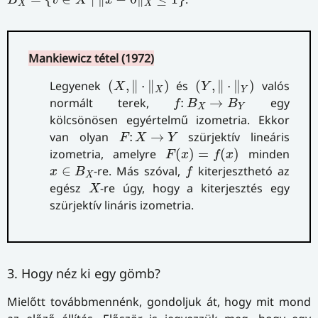
B
v
X
x
X
X
Mankiewicz tétel (1972)
(
X
,
‖
⋅
‖
X
)
(
Y
,
‖
⋅
‖
Y
)
Legyenek
(
,
∥
⋅
∥
)
és
(
,
∥
⋅
∥
)
valós
X
Y
X
Y
f
:
B
X
→
B
Y
normált terek,
:
→
egy
f
B
B
X
Y
kölcsönösen egyértelmű izometria. Ekkor
F
:
X
→
Y
van olyan
:
→
szürjektív lineáris
F
X
Y
F
(
x
)
=
f
(
x
)
izometria, amelyre
(
)
=
(
)
minden
F
x
f
x
x
∈
B
X
f
∈
-re. Más szóval,
kiterjeszthetó az
x
B
f
X
X
egész
-re úgy, hogy a kiterjesztés egy
X
szürjektív lináris izometria.
3. Hogy néz ki egy gömb?
Mielőtt továbbmennénk, gondoljuk át, hogy mit mond