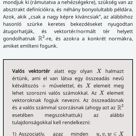
mondjuk ki (rámutatva a nehézségekre), szükség van az
absztrakt definíciókra, és néhány bonyolultabb példára.
Azok, akik „csak a nagy képre kíváncsiak”, az alábbihoz
hasonló szürke keretes bekezdéseket nyugodtan
átugorhatják, és vektortér/normált tér helyett
R
2
2
R
gondolhatnak
-re, és azokra a konkrét normákra,
amiket említeni fogunk.
X
Valós vektortér
alatt egy olyan
halmazt
X
értünk, ami el van látva egy összeadás nevű
X
+
kétváltozós
+
művelettel, és
elemeit meg
X
X
lehet szorozni valós számokkal. Az
elemeit
X
vektoroknak fogjuk nevezni. Az összeadásnak
R
2
2
R
és a valós számmal szorzásnak (ahogy azt az
esetében megszokhattuk) az alábbi
tulajdonságokkal kell rendelkezni:
u
,
v
,
w
∈
X
1) Asszociatív, azaz minden
,
,
∈
u
v
w
X