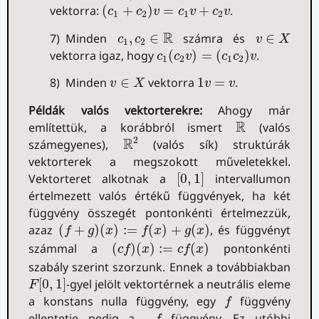
(
c
1
+
c
2
)
v
=
c
1
v
+
c
2
v
vektorra:
(
+
)
=
+
.
c
c
v
c
v
c
v
1
2
1
2
v
∈
X
c
1
,
c
2
∈
R
R
7) Minden
,
∈
számra és
∈
c
c
v
X
1
2
c
1
(
c
2
v
)
=
(
c
1
c
2
)
v
vektorra igaz, hogy
(
)
=
(
)
.
c
c
v
c
c
v
1
2
1
2
v
∈
X
1
v
=
v
8) Minden
∈
vektorra
1
=
.
v
X
v
v
Példák valós vektorterekre:
Ahogy már
R
R
említettük, a korábbról ismert
(valós
R
2
2
R
számegyenes),
(valós sík) struktúrák
vektorterek a megszokott műveletekkel.
[
0
,
1
]
Vektorteret alkotnak a
[
0
,
1
]
intervallumon
értelmezett valós értékű függvények, ha két
függvény összegét pontonkénti értelmezzük,
(
f
+
g
)
(
x
)
:=
f
(
x
)
+
g
(
x
)
azaz
(
+
)
(
)
:
=
(
)
+
(
)
, és függvényt
f
g
x
f
x
g
x
(
c
f
)
(
x
)
:=
c
f
(
x
)
számmal a
(
)
(
)
:
=
(
)
pontonkénti
c
f
x
c
f
x
szabály szerint szorzunk. Ennek a továbbiakban
F
[
0
,
1
]
[
0
,
1
]
-gyel jelölt vektortérnek a neutrális eleme
F
f
a konstans nulla függvény, egy
függvény
f
−
f
ellentetje pedig a
−
függvény. Ez utóbbi