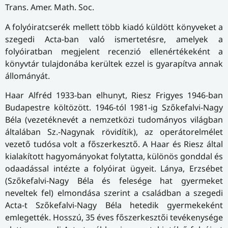
Trans. Amer. Math. Soc.
A folyóiratcserék mellett több kiadó küldött könyveket a
szegedi Acta-ban való ismertetésre, amelyek a
folyóiratban megjelent recenzió ellenértékeként a
könyvtár tulajdonába kerültek ezzel is gyarapítva annak
állományát.
Haar Alfréd 1933-ban elhunyt, Riesz Frigyes 1946-ban
Budapestre költözött. 1946-tól 1981-ig Szőkefalvi-Nagy
Béla (vezetéknevét a nemzetközi tudományos világban
általában Sz.-Nagynak rövidítik), az operátorelmélet
vezető tudósa volt a főszerkesztő. A Haar és Riesz által
kialakított hagyományokat folytatta, különös gonddal és
odaadással intézte a folyóirat ügyeit. Lánya, Erzsébet
(Szőkefalvi-Nagy Béla és felesége hat gyermeket
neveltek fel) elmondása szerint a családban a szegedi
Acta-t Szőkefalvi-Nagy Béla hetedik gyermekeként
emlegették. Hosszú, 35 éves főszerkesztői tevékenysége