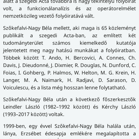
alatt a szegedi Acta továbbra is nagy tekintélyű folyóirat
volt, a funkcionálanalízis és az operátorelmélet
nemzetközileg vezető folyóiratává vált.
Szőkefalvi-Nagy Béla mellett, aki maga is 65 közleményt
publikált a szegedi Acta-ban, az említett két
tudományterület számos kiemelkedő kutatója
jelentetett meg nagy hatású munkákat a folyóiratban.
Többek között T. Ando, H. Bercovici, A. Connes, Ch.
Davis, J. Dieudonné, J. Dixmier, R. Douglas, N. Dunford, C.
Foias, I. Gohberg, P. Halmos, W. Helton, M. G. Krein, H.
Langer, M. A. Naimark, H. Radjavi, D. Sarason, D.
Voiculescu, és a lista még hosszan lenne folytatható.
Szőkefalvi-Nagy Béla után a következő főszerkesztők
Leindler László (1982–1992 között) és Kérchy László
(1993–2017 között) voltak.
1999-ben, egy évvel Szőkefalvi-Nagy Béla halála után,
lánya, Erzsébet édesapja emlékére megalapította a