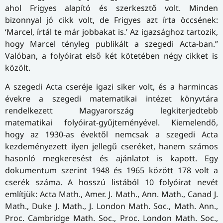
ahol Frigyes alapító és szerkesztő volt. Minden
bizonnyal jó cikk volt, de Frigyes azt írta öccsének:
‘Marcel, írtál te már jobbakat is.’ Az igazsághoz tartozik,
hogy Marcel tényleg publikált a szegedi Acta-ban.”
Valóban, a folyóirat első két kötetében négy cikket is
közölt.
A szegedi Acta cseréje igazi siker volt, és a harmincas
évekre a szegedi matematikai intézet könyvtára
rendelkezett Magyarország legkiterjedtebb
matematikai folyóirat-gyűjteményével. Kiemelendő,
hogy az 1930-as évektől nemcsak a szegedi Acta
kezdeményezett ilyen jellegű cseréket, hanem számos
hasonló megkeresést és ajánlatot is kapott. Egy
dokumentum szerint 1948 és 1965 között 178 volt a
cserék száma. A hosszú listából 10 folyóirat nevét
említjük: Acta Math., Amer. J. Math., Ann. Math., Canad J.
Math., Duke J. Math., J. London Math. Soc., Math. Ann.,
Proc. Cambridge Math. Soc., Proc. London Math. Soc.,