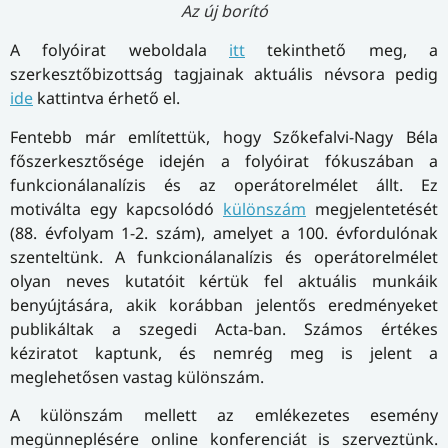
Az új borító
A folyóirat weboldala
itt
tekinthető meg, a
szerkesztőbizottság tagjainak aktuális névsora pedig
ide
kattintva érhető el.
Fentebb már említettük, hogy Szőkefalvi-Nagy Béla
főszerkesztősége idején a folyóirat fókuszában a
funkcionálanalízis és az operátorelmélet állt. Ez
motiválta egy kapcsolódó
különszám
megjelentetését
(88. évfolyam 1-2. szám), amelyet a 100. évfordulónak
szenteltünk. A funkcionálanalízis és operátorelmélet
olyan neves kutatóit kértük fel aktuális munkáik
benyújtására, akik korábban jelentős eredményeket
publikáltak a szegedi Acta-ban. Számos értékes
kéziratot kaptunk, és nemrég meg is jelent a
meglehetősen vastag különszám.
A különszám mellett az emlékezetes esemény
megünneplésére online konferenciát is szerveztünk.