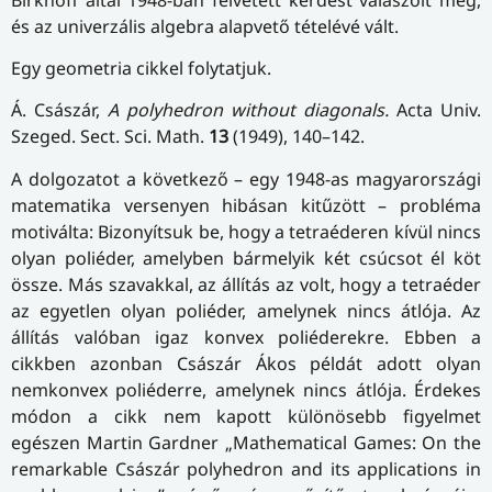
és az univerzális algebra alapvető tételévé vált.
Egy geometria cikkel folytatjuk.
Á. Császár,
A polyhedron without diagonals.
Acta Univ.
Szeged. Sect. Sci. Math.
13
(1949), 140–142.
A dolgozatot a következő – egy 1948-as magyarországi
matematika versenyen hibásan kitűzött – probléma
motiválta: Bizonyítsuk be, hogy a tetraéderen kívül nincs
olyan poliéder, amelyben bármelyik két csúcsot él köt
össze. Más szavakkal, az állítás az volt, hogy a tetraéder
az egyetlen olyan poliéder, amelynek nincs átlója. Az
állítás valóban igaz konvex poliéderekre. Ebben a
cikkben azonban Császár Ákos példát adott olyan
nemkonvex poliéderre, amelynek nincs átlója. Érdekes
módon a cikk nem kapott különösebb figyelmet
egészen Martin Gardner „Mathematical Games: On the
remarkable Császár polyhedron and its applications in