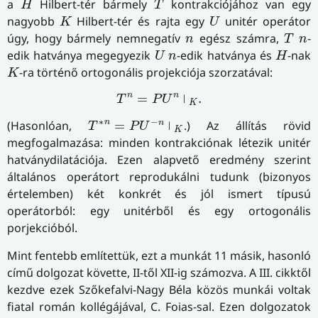
a
Hilbert-tér bármely
kontrakciójához van egy
H
T
K
U
nagyobb
Hilbert-tér és rajta egy
unitér operátor
K
U
T
n
n
úgy, hogy bármely nemnegatív
egész számra,
-
n
T
n
U
H
n
edik hatványa megegyezik
-edik hatványa és
-nak
U
n
H
K
-ra történő ortogonális projekciója szorzatával:
K
T
n
=
P
U
n
⏐
K
.
n
n
=
.
⏐
T
P
U
K
T
∗
n
=
P
U
−
n
⏐
K
∗
−
n
n
(Hasonlóan,
=
.) Az állítás rövid
⏐
T
P
U
K
megfogalmazása: minden kontrakciónak létezik unitér
hat­vány­di­la­tá­ci­ó­ja. Ezen alapvető eredmény szerint
általános operátort reprodukálni tudunk (bizonyos
értelemben) két konkrét és jól ismert típusú
operátorból: egy unitérből és egy ortogonális
porjekcióból.
Mint fentebb említettük, ezt a munkát 11 másik, hasonló
című dolgozat követte, II-től XII-ig számozva. A III. cikktől
kezdve ezek Szőkefalvi-Nagy Béla közös munkái voltak
fiatal román kollégájával, C. Foias-sal. Ezen dolgozatok