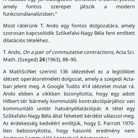
amely fontos szerepet játszik a modern
funkcionálanalízisben.”
Most rátérünk T. Ando egy fontos dolgozatára, amely
szorosan kapcsolódik Szőkefalvi-Nagy Béla fent említett
dilatációs tételéhez.
T. Ando,
On a pair of commutative contractions,
Acta Sci.
Math. (Szeged)
24
(1963), 88–90.
A MathSciNet szerinti 136 idézetével ez a legtöbbet
idézett operátorelméleti dolgozat, amely a szegedi Acta-
ban jelent meg. A Google Tudós 414 idézetet mutat rá.
Ando ebben a cikkben bizonyította, hogy egy adott
Hilbert-tér bármely kommutáló kontrakciópárjához van
kommuntáló unitér hatványdilatációpár. A tétel egy
Szőkefalvi-Nagy Béla által felvetett kérdést válaszol meg.
Az érdekesség kedvéért említjük, hogy S. Parrott 1970-
ben bebizonyította, hogy hasonló eredmény nem
érvényes kommutáló kontrakció-hármasokra.