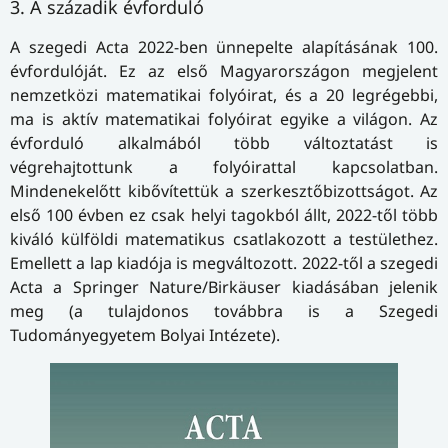
3. A századik évforduló
A szegedi Acta 2022-ben ünnepelte alapításának 100.
évfordulóját. Ez az első Magyarországon megjelent
nemzetközi matematikai folyóirat, és a 20 legrégebbi,
ma is aktív matematikai folyóirat egyike a világon. Az
évforduló alkalmából több változtatást is
végrehajtottunk a folyóirattal kapcsolatban.
Mindenekelőtt kibővítettük a szerkesztőbizottságot. Az
első 100 évben ez csak helyi tagokból állt, 2022-től több
kiváló külföldi matematikus csatlakozott a testülethez.
Emellett a lap kiadója is megváltozott. 2022-től a szegedi
Acta a Springer Nature/Birkäuser kiadásában jelenik
meg (a tulajdonos továbbra is a Szegedi
Tudományegyetem Bolyai Intézete).