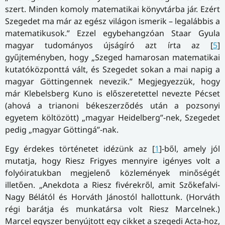
szert. Minden komoly matematikai könyvtárba jár. Ezért
Szegedet ma már az egész világon ismerik – legalábbis a
matematikusok.” Ezzel egybehangzóan Staar Gyula
magyar tudományos újságíró azt írta az [
5
]
gyűjteményben, hogy „Szeged hamarosan matematikai
kutatóközponttá vált, és Szegedet sokan a mai napig a
magyar Göttingennek nevezik.” Megjegyezzük, hogy
már Klebelsberg Kuno is előszeretettel nevezte Pécset
(ahová a trianoni békeszerződés után a pozsonyi
egyetem költözött) „magyar Heidelberg”-nek, Szegedet
pedig „magyar Göttingá”-nak.
Egy érdekes történetet idézünk az [
1
]-ből, amely jól
mutatja, hogy Riesz Frigyes mennyire igényes volt a
folyóiratukban megjelenő közlemények minőségét
illetően. „Anekdota a Riesz fivérekről, amit Szőkefalvi-
Nagy Bélától és Horváth Jánostól hallottunk. (Horváth
régi barátja és munkatársa volt Riesz Marcelnek.)
Marcel egyszer benyújtott egy cikket a szegedi Acta-hoz,