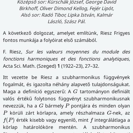
Középső sor: Kürschák József, George David
Birkhoff, Oliver Dimond Kellog, Fejér Lipót,
Alsó sor: Radó Tibor, Lipka István, Kalmár
László, Szász Pál.
A következő dolgozat, amelyet említünk, Riesz Frigyes
fontos munkája a folyóirat első számából.
F. Riesz,
Sur les valeurs moyennes du module des
fonctions harmoniques et des fonctions analytiques,
Acta Sci. Math. (Szeged)
1
(1922–23), 27–32.
Itt vezette be Riesz a szubharmonikus függvények
fogalmát, és igazolta néhány alapvető tulajdonságukat.
G
Maga a definíció egyszerű: A
tartományon definiált
G
valós értékű folytonos függvényt szubharmonikusnak
G
P
nevezzük, ha a
bármely
pontjára és minden olyan
G
P
P
G
körüli zárt körlapra, amely részhalmaza
-nek, az
P
G
f
(
P
)
f
(
)
érték kisebb vagy egyenlő, mint
integrálátlaga a
f
P
f
körlap határolóköre mentén. A szubharmonikus