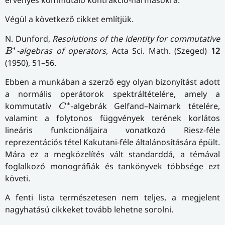
Végül a következő cikket említjük.
N. Dunford,
Resolutions of the identity for commutative
B
∗
∗
-algebras of operators,
Acta Sci. Math. (Szeged)
12
B
(1950), 51–56.
Ebben a munkában a szerző egy olyan bizonyítást adott
a normális operátorok spektráltételére, amely a
C
∗
∗
kommutatív
-algebrák Gelfand–Naimark tételére,
C
valamint a folytonos függvények terének korlátos
lineáris funkcionáljaira vonatkozó Riesz-féle
reprezentációs tétel Kakutani-féle általánosítására épült.
Mára ez a megközelítés vált standarddá, a témával
foglalkozó monográfiák és tankönyvek többsége ezt
követi.
A fenti lista természetesen nem teljes, a megjelent
nagyhatású cikkeket tovább lehetne sorolni.