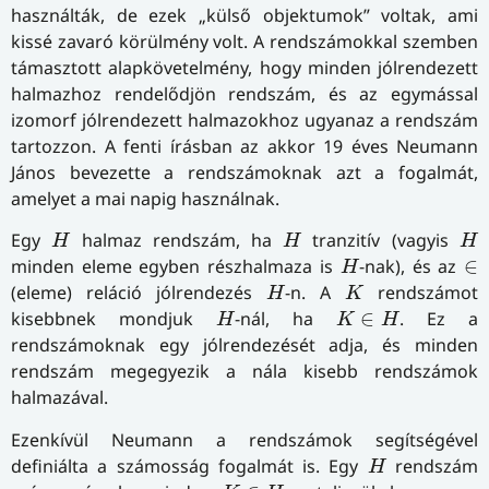
használták, de ezek „külső objektumok” voltak, ami
kissé zavaró körülmény volt. A rendszámokkal szemben
támasztott alapkövetelmény, hogy minden jólrendezett
halmazhoz rendelődjön rendszám, és az egymással
izomorf jólrendezett halmazokhoz ugyanaz a rendszám
tartozzon. A fenti írásban az akkor 19 éves Neumann
János bevezette a rendszámoknak azt a fogalmát,
amelyet a mai napig használnak.
H
H
H
Egy
halmaz rendszám, ha
tranzitív (vagyis
H
H
H
H
∈
minden eleme egyben részhalmaza is
-nak), és az
∈
H
H
K
(eleme) reláció jólrendezés
-n. A
rendszámot
H
K
H
K
∈
H
kisebbnek mondjuk
-nál, ha
∈
. Ez a
H
K
H
rendszámoknak egy jólrendezését adja, és minden
rendszám megegyezik a nála kisebb rendszámok
halmazával.
Ezenkívül Neumann a rendszámok segítségével
H
definiálta a számosság fogalmát is. Egy
rendszám
H
K
∈
H