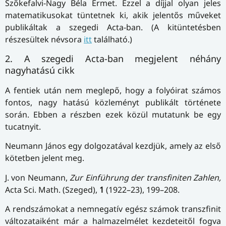
Szőkefalvi-Nagy Béla Érmet. Ezzel a díjjal olyan jeles
matematikusokat tüntetnek ki, akik jelentős műveket
publikáltak a szegedi Acta-ban. (A kitüntetésben
részesültek névsora
itt
található.)
2. A szegedi Acta-ban megjelent néhány
nagyhatású cikk
A fentiek után nem meglepő, hogy a folyóirat számos
fontos, nagy hatású közleményt publikált története
során. Ebben a részben ezek közül mutatunk be egy
tucatnyit.
Neumann János egy dolgozatával kezdjük, amely az első
kötetben jelent meg.
J. von Neumann,
Zur Einführung der transfiniten Zahlen,
Acta Sci. Math. (Szeged),
1
(1922–23), 199–208.
A rendszámokat a nemnegatív egész számok transzfinit
változataiként már a halmazelmélet kezdeteitől fogva