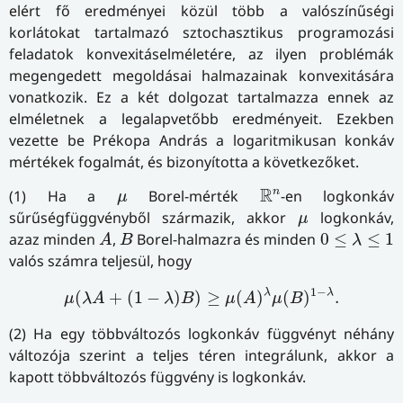
elért fő eredményei közül több a valószínűségi
korlátokat tartalmazó sztochasztikus programozási
feladatok konvexitáselméletére, az ilyen problémák
megengedett megoldásai halmazainak konvexitására
vonatkozik. Ez a két dolgozat tartalmazza ennek az
elméletnek a legalapvetőbb eredményeit. Ezekben
vezette be Prékopa András a logaritmikusan konkáv
mértékek fogalmát, és bizonyította a következőket.
R
n
μ
R
n
(1) Ha a
Borel-mérték
-en logkonkáv
μ
μ
sűrűségfüggvényből származik, akkor
logkonkáv,
μ
A
B
0
≤
λ
≤
1
azaz minden
,
Borel-halmazra és minden
0
≤
≤
1
A
B
λ
valós számra teljesül, hogy
μ
(
λ
A
+
(
1
−
λ
)
B
)
≥
μ
(
A
)
λ
μ
(
B
)
1
−
λ
.
1
−
λ
λ
(
+
(
1
−
)
)
≥
(
)
(
)
.
μ
λ
A
λ
B
μ
A
μ
B
(2) Ha egy többváltozós logkonkáv függvényt néhány
változója szerint a teljes téren integrálunk, akkor a
kapott többváltozós függvény is logkonkáv.