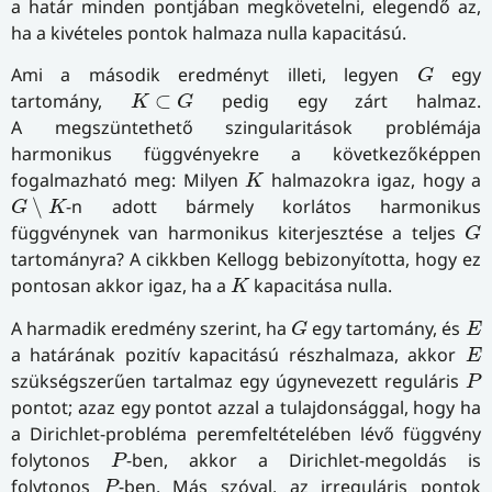
a határ minden pontjában megkövetelni, elegendő az,
ha a kivételes pontok halmaza nulla kapacitású.
G
Ami a második eredményt illeti, legyen
egy
G
K
⊂
G
tartomány,
⊂
pedig egy zárt halmaz.
K
G
A megszüntethető szingularitások problémája
harmonikus függvényekre a következőképpen
K
fogalmazható meg: Milyen
halmazokra igaz, hogy a
K
G
∖
K
∖
-n adott bármely korlátos harmonikus
G
K
G
függvénynek van harmonikus kiterjesztése a teljes
G
tartományra? A cikkben Kellogg bebizonyította, hogy ez
K
pontosan akkor igaz, ha a
kapacitása nulla.
K
G
E
A harmadik eredmény szerint, ha
egy tartomány, és
G
E
E
a határának pozitív kapacitású részhalmaza, akkor
E
P
szükségszerűen tartalmaz egy úgynevezett reguláris
P
pontot; azaz egy pontot azzal a tulajdonsággal, hogy ha
a Dirichlet-probléma peremfeltételében lévő függvény
P
folytonos
-ben, akkor a Dirichlet-megoldás is
P
P
folytonos
-ben. Más szóval, az irreguláris pontok
P