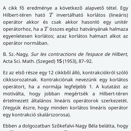
A cikk fő eredménye a következő alapvető tétel. Egy
T
Hilbert-téren ható
invertálható korlátos (lineáris)
T
operátor akkor és csak akkor hasonló egy unitér
T
operátorhoz, ha a
összes egész hatványának halmaza
T
egyenletesen korlátos; azaz korlátos halmazt alkot az
operátor normában.
B. Sz.-Nagy,
Sur les contractions de l’espace de Hilbert,
Acta Sci. Math. (Szeged)
15
(1953), 87–92.
Ez az első része egy 12 cikkből álló, kontrakciókról szóló
cikksorozatnak. Kontrakciónak nevezünk egy korlátos
operátort, ha a normája legfeljebb 1. A kutatást az
motiválta, hogy jobban megértsék a Hilbert-téren
értelmezett általános lineáris operátorok szerkezetét.
(Vegyük észre, hogy minden korlátos lineáris operátor
egy kontrakció skalárszorosa).
Ebben a dolgozatban Szőkefalvi-Nagy Béla belátta, hogy
H
T