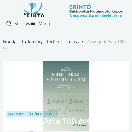
Keresés
Menü
Főoldal
-
Tudomány – történet – mi is ...?
-
A szegedi Acta 100
éve
TUDOMÁNY – TÖRTÉNET – MI IS ...?
A szegedi Acta 100 éve