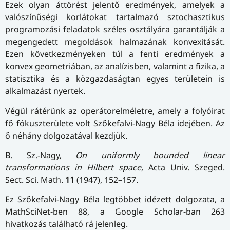
Ezek olyan áttörést jelentő eredmények, amelyek a
valószínűségi korlátokat tartalmazó sztochasztikus
programozási feladatok széles osztályára garantálják a
megengedett megoldások halmazának konvexitását.
Ezen következményeken túl a fenti eredmények a
konvex geometriában, az analízisben, valamint a fizika, a
statisztika és a közgazdaságtan egyes területein is
alkalmazást nyertek.
Végül rátérünk az operátorelméletre, amely a folyóirat
fő fókuszterülete volt Szőkefalvi-Nagy Béla idejében. Az
ő néhány dolgozatával kezdjük.
B. Sz.-Nagy,
On uniformly bounded linear
transformations in Hilbert space,
Acta Univ. Szeged.
Sect. Sci. Math.
11
(1947), 152–157.
Ez Szőkefalvi-Nagy Béla legtöbbet idézett dolgozata, a
MathSciNet-ben 88, a Google Scholar-ban 263
hivatkozás található rá jelenleg.