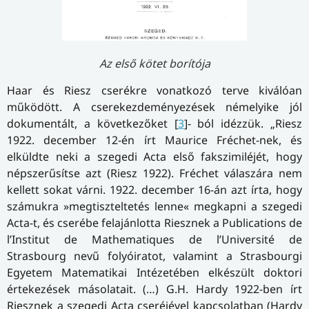
Az első kötet borítója
Haar és Riesz cserékre vonatkozó terve kiválóan
működött. A cserekezdeményezések némelyike jól
dokumentált, a következőket [
3
]- ból idézzük. „Riesz
1922. december 12-én írt Maurice Fréchet-nek, és
elküldte neki a szegedi Acta első fakszimiléjét, hogy
népszerűsítse azt (Riesz 1922). Fréchet válaszára nem
kellett sokat várni. 1922. december 16-án azt írta, hogy
számukra »megtiszteltetés lenne« megkapni a szegedi
Acta-t, és cserébe felajánlotta Riesznek a Publications de
l’Institut de Mathematiques de l’Université de
Strasbourg nevű folyóiratot, valamint a Strasbourgi
Egyetem Matematikai Intézetében elkészült doktori
értekezések másolatait. (…) G.H. Hardy 1922-ben írt
Riesznek a szegedi Acta cseréjével kapcsolatban (Hardy