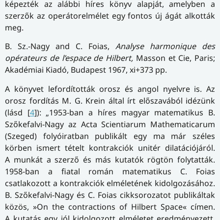
képezték az alábbi híres könyv alapját, amelyben a
szerzők az operátorelmélet egy fontos új ágát alkották
meg.
B. Sz.-Nagy and C. Foias,
Analyse harmonique des
opérateurs de l’espace de Hilbert,
Masson et Cie, Paris;
Akadémiai Kiadó, Budapest 1967, xi+373 pp.
A könyvet lefordították orosz és angol nyelvre is. Az
orosz fordítás M. G. Krein által írt előszavából idézünk
(lásd [
4
]): „1953-ban a híres magyar matematikus B.
Szőkefalvi-Nagy az Acta Scientiarum Mathematicarum
(Szeged) folyóiratban publikált egy ma már széles
körben ismert tételt kontrakciók unitér dilatációjáról.
A munkát a szerző és más kutatók rögtön folytatták.
1958-ban a fiatal román matematikus C. Foias
csatlakozott a kontrakciók elméletének kidolgozásához.
B. Szőkefalvi-Nagy és C. Foias cikksorozatot publikáltak
közös, »On the contractions of Hilbert Space« címen.
A kutatás egy jól kidolgozott elméletet eredményezett,