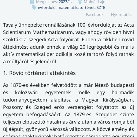
Megjelenés:
2023/1.
Molnár Lajos
évforduló
,
matematikatörténet
,
SZTE
Facebook
Nyomtatás
Tavaly ünnepelte fennállásának 100. évfordulóját az Acta
Scientiarum Mathematicarum, vagy ahogy röviden hívni
szokták: a szegedi Acta folyóirat. Ebben a cikkben rövid
áttekintést adunk ennek a világ 20 legrégebbi és ma is
aktív matematikai periodikája közé tartozó folyóiratnak
a múltjáról és jelenéről.
1. Rövid történeti áttekintés
Az 1870-es években felvetődött a már létező budapesti
és kolozsvári egyetemek mellé egy harmadik
tudományegyetem alapítása a Magyar Királyságban.
Pozsony és Szeged erős versengést folytatott az új
egyetem befogadásáért. Az 1879-es, Szegedet szinte
teljesen elpusztító hatalmas árvíz után a város romjaiból
újjáépült, gyönyörű várossá változott. A közvélemény és
számos szaktekintély határozottan támogatta egy itteni