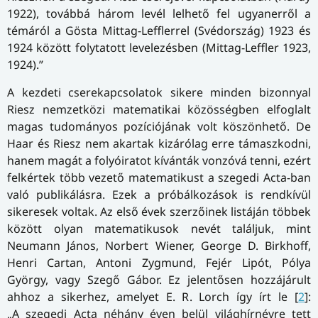
1922), továbbá három levél lelhető fel ugyanerről a
témáról a Gösta Mittag-Lefflerrel (Svédország) 1923 és
1924 között folytatott levelezésben (Mittag-Leffler 1923,
1924).”
A kezdeti cserekapcsolatok sikere minden bizonnyal
Riesz nemzetközi matematikai közösségben elfoglalt
magas tudományos pozíciójának volt köszönhető. De
Haar és Riesz nem akartak kizárólag erre támaszkodni,
hanem magát a folyóiratot kívánták vonzóvá tenni, ezért
felkértek több vezető matematikust a szegedi Acta-ban
való publikálásra. Ezek a próbálkozások is rendkívül
sikeresek voltak. Az első évek szerzőinek listáján többek
között olyan matematikusok nevét találjuk, mint
Neumann János, Norbert Wiener, George D. Birkhoff,
Henri Cartan, Antoni Zygmund, Fejér Lipót, Pólya
György, vagy Szegő Gábor. Ez jelentősen hozzájárult
ahhoz a sikerhez, amelyet E. R. Lorch így írt le [
2
]:
„A szegedi Acta néhány éven belül világhírnévre tett