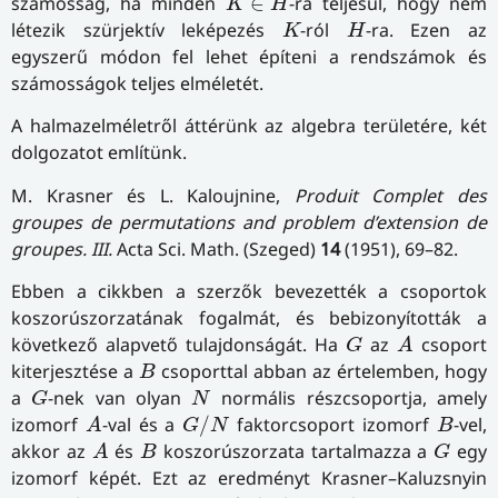
számosság, ha minden
∈
-ra teljesül, hogy nem
K
H
K
H
létezik szürjektív leképezés
-ról
-ra. Ezen az
K
H
egyszerű módon fel lehet építeni a rendszámok és
számosságok teljes elméletét.
A halmazelméletről áttérünk az algebra területére, két
dolgozatot említünk.
M. Krasner és L. Kaloujnine,
Produit Complet des
groupes de permutations and problem d’extension de
groupes. III.
Acta Sci. Math. (Szeged)
14
(1951), 69–82.
Ebben a cikkben a szerzők bevezették a csoportok
koszorúszorzatának fogalmát, és bebizonyították a
A
G
következő alapvető tulajdonságát. Ha
az
csoport
G
A
B
kiterjesztése a
csoporttal abban az értelemben, hogy
B
G
N
a
-nek van olyan
normális részcsoportja, amely
G
N
A
G
/
N
B
izomorf
-val és a
/
faktorcsoport izomorf
-vel,
A
G
N
B
A
B
G
akkor az
és
koszorúszorzata tartalmazza a
egy
A
B
G
izomorf képét. Ezt az eredményt Krasner–Kaluzsnyin