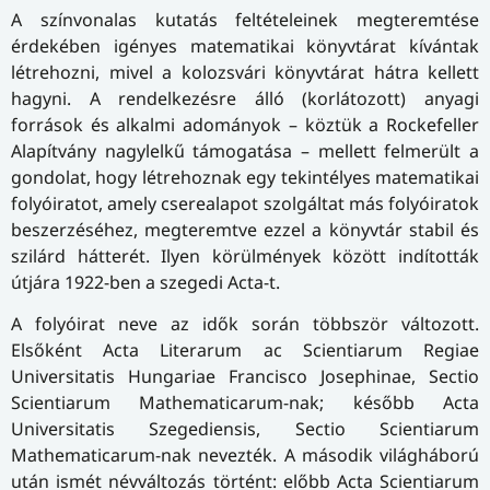
A színvonalas kutatás feltételeinek megteremtése
érdekében igényes matematikai könyvtárat kívántak
létrehozni, mivel a kolozsvári könyvtárat hátra kellett
hagyni. A rendelkezésre álló (korlátozott) anyagi
források és alkalmi adományok – köztük a Rockefeller
Alapítvány nagylelkű támogatása – mellett felmerült a
gondolat, hogy létrehoznak egy tekintélyes matematikai
folyóiratot, amely cserealapot szolgáltat más folyóiratok
beszerzéséhez, megteremtve ezzel a könyvtár stabil és
szilárd hátterét. Ilyen körülmények között indították
útjára 1922-ben a szegedi Acta-t.
A folyóirat neve az idők során többször változott.
Elsőként Acta Literarum ac Scientiarum Regiae
Universitatis Hungariae Francisco Josephinae, Sectio
Scientiarum Mathematicarum-nak; később Acta
Universitatis Szegediensis, Sectio Scientiarum
Mathematicarum-nak nevezték. A második világháború
után ismét névváltozás történt: előbb Acta Scientiarum