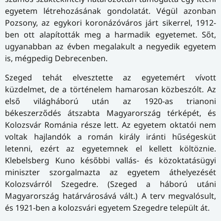
egyetem létrehozásának gondolatát. Végül azonban
Pozsony, az egykori koronázóváros járt sikerrel, 1912-
ben ott alapították meg a harmadik egyetemet. Sőt,
ugyanabban az évben megalakult a negyedik egyetem
is, mégpedig Debrecenben.
Szeged tehát elvesztette az egyetemért vívott
küzdelmet, de a történelem hamarosan közbeszólt. Az
első világháború után az 1920-as trianoni
békeszerződés átszabta Magyarország térképét, és
Kolozsvár Románia része lett. Az egyetem oktatói nem
voltak hajlandók a román király iránti hűségesküt
letenni, ezért az egyetemnek el kellett költöznie.
Klebelsberg Kuno későbbi vallás- és közoktatásügyi
miniszter szorgalmazta az egyetem áthelyezését
Kolozsvárról Szegedre. (Szeged a háború utáni
Magyarország határvárosává vált.) A terv megvalósult,
és 1921-ben a kolozsvári egyetem Szegedre települt át.