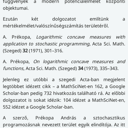
függvények a modern potenciálelmélet központi
objektumai.
Ezután két dolgozatot említünk a
mértékelmélet/valószínűségszámítás területéről.
A. Prékopa,
Logarithmic concave measures with
application to stochastic programming,
Acta Sci. Math.
(Szeged)
32
(1971), 301–316.
A. Prékopa,
On logarithmic concave measures and
functions,
Acta Sci. Math. (Szeged)
34
(1973), 335–343.
Jelenleg ez utóbbi a szegedi Acta-ban megjelent
legtöbbet idézett cikk – a MathSciNet-en 162, a Google
Scholar-ban pedig 732 hivatkozás található rá. Az előbbi
dolgozatot is sokat idézik: 104 idézet a MathSciNet-en,
552 idézet a Google Scholar-ban.
A szerző, Prékopa András a sztochasztikus
programozásnak nevezett terület egyik elindítója. Az itt