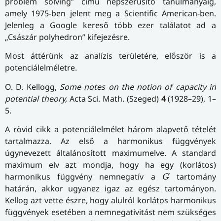
problem solving” című népszerűsítő tanulmányáig,
amely 1975-ben jelent meg a Scientific American-ben.
Jelenleg a Google kereső több ezer találatot ad a
„Császár polyhedron” kifejezésre.
Most áttérünk az analízis területére, először is a
potenciálelméletre.
O. D. Kellogg,
Some notes on the notion of capacity in
potential theory,
Acta Sci. Math. (Szeged)
4
(1928–29), 1–
5.
A rövid cikk a potenciálelmélet három alapvető tételét
tartalmazza. Az első a harmonikus függvények
úgynevezett általánosított maximumelve. A standard
maximum elv azt mondja, hogy ha egy (korlátos)
G
harmonikus függvény nemnegatív a
tartomány
G
határán, akkor ugyanez igaz az egész tartományon.
Kellog azt vette észre, hogy alulról korlátos harmonikus
függvények esetében a nemnegativitást nem szükséges