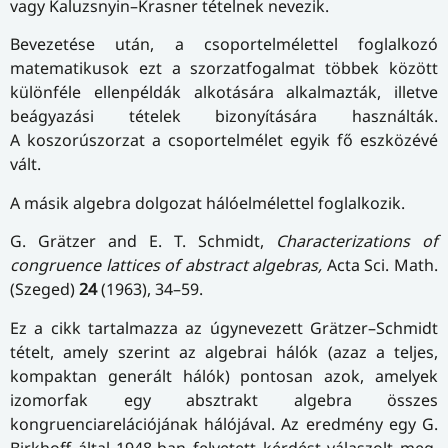
vagy Kaluzsnyin–Krasner tételnek nevezik.
Bevezetése után, a csoportelmélettel foglalkozó
matematikusok ezt a szorzatfogalmat többek között
különféle ellenpéldák alkotására alkalmazták, illetve
beágyazási tételek bizonyítására használták.
A koszorúszorzat a csoportelmélet egyik fő eszközévé
vált.
A másik algebra dolgozat hálóelmélettel foglalkozik.
G. Grätzer and E. T. Schmidt,
Characterizations of
congruence lattices of abstract algebras,
Acta Sci. Math.
(Szeged)
24
(1963), 34–59.
Ez a cikk tartalmazza az úgynevezett Grätzer–Schmidt
tételt, amely szerint az algebrai hálók (azaz a teljes,
kompaktan generált hálók) pontosan azok, amelyek
izomorfak egy absztrakt algebra összes
kongruenciarelációjának hálójával. Az eredmény egy G.
Birkhoff által 1948-ban felvetett kérdést válaszolt meg,