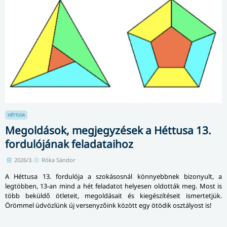
HÉTTUSA
Megoldások, megjegyzések a Héttusa 13.
fordulójának feladataihoz
2026/3.
Róka Sándor
A Héttusa 13. fordulója a szokásosnál könnyebbnek bizonyult, a
legtöbben, 13-an mind a hét feladatot helyesen oldották meg. Most is
több beküldő ötleteit, megoldásait és kiegészítéseit ismertetjük.
Örömmel üdvözlünk új versenyzőink között egy ötödik osztályost is!