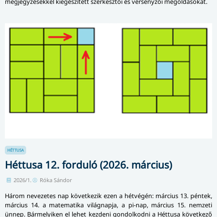
megjegyzésekkel kiegészített szerkesztői és versenyzői megoldásokat.
HÉTTUSA
Héttusa 12. forduló (2026. március)
2026/1.
Róka Sándor
Három nevezetes nap következik ezen a hétvégén: március 13. péntek,
március 14. a matematika világnapja, a pi-nap, március 15. nemzeti
ünnep. Bármelyiken el lehet kezdeni gondolkodni a Héttusa következő