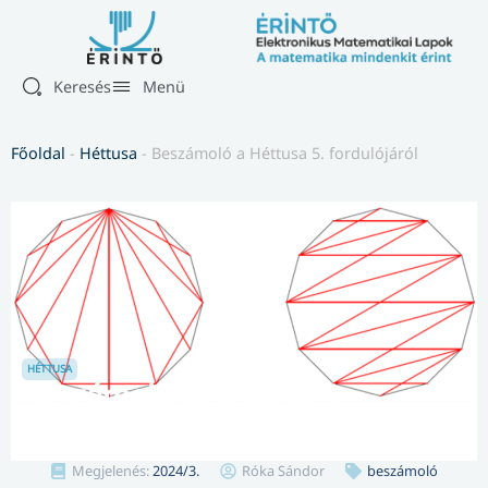
Keresés
Menü
Főoldal
-
Héttusa
-
Beszámoló a Héttusa 5. fordulójáról
HÉTTUSA
Beszámoló a Héttusa 5.
fordulójáról
Megjelenés:
2024/3.
Róka Sándor
beszámoló