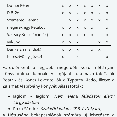
Dombi Péter
x
x
x
x
x
x
x
D & 2d
x
x
x
x
x
x
x
Szemerédi Ferenc
x
x
x
x
x
x
megérek egy Petákot
x
x
x
x
x
x
Vaszary Krisztián (diák)
x
x
x
x
x
x
vukung
x
x
x
x
x
Danka Emma (diák)
x
x
x
x
x
Keresztvölgyi József
x
x
x
Fordulónként a legjobb megoldók közül néhányan
könyvjutalmat kapnak. A legújabb jutalmazottak Izsák
Beatrix és Koncz Levente, ők a Typotex Kiadó, illetve a
Zalamat Alapítvány könyvét választották:
Jaglom – Jaglom:
Nem elemi feladatok elemi
tárgyalásban
Róka Sándor:
Szakköri kalauz (7-8. évfolyam)
A Héttusába bekapcsolódók számára új lehetőség a