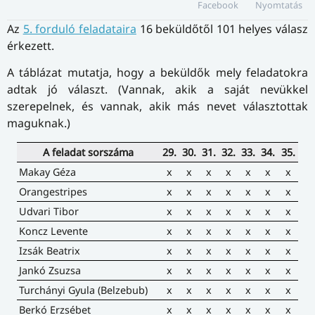
Facebook
Nyomtatás
Az
5. forduló feladataira
16 beküldőtől 101 helyes válasz
érkezett.
A táblázat mutatja, hogy a beküldők mely feladatokra
adtak jó választ. (Vannak, akik a saját nevükkel
szerepelnek, és vannak, akik más nevet választottak
maguknak.)
A feladat sorszáma
29.
30.
31.
32.
33.
34.
35.
Makay Géza
x
x
x
x
x
x
x
Orangestripes
x
x
x
x
x
x
x
Udvari Tibor
x
x
x
x
x
x
x
Koncz Levente
x
x
x
x
x
x
x
Izsák Beatrix
x
x
x
x
x
x
x
Jankó Zsuzsa
x
x
x
x
x
x
x
Turchányi Gyula (Belzebub)
x
x
x
x
x
x
x
Berkó Erzsébet
x
x
x
x
x
x
x