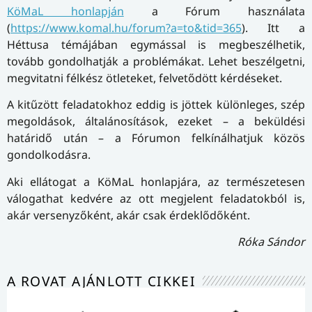
KöMaL honlapján
a Fórum használata
(
https://www.komal.hu/forum?a=to&tid=365
). Itt a
Héttusa témájában egymással is megbeszélhetik,
tovább gondolhatják a problémákat. Lehet beszélgetni,
megvitatni félkész ötleteket, felvetődött kérdéseket.
A kitűzött feladatokhoz eddig is jöttek különleges, szép
megoldások, általánosítások, ezeket – a beküldési
határidő után – a Fórumon felkínálhatjuk közös
gondolkodásra.
Aki ellátogat a KöMaL honlapjára, az természetesen
válogathat kedvére az ott megjelent feladatokból is,
akár versenyzőként, akár csak érdeklődőként.
Róka Sándor
A ROVAT AJÁNLOTT CIKKEI