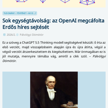
TUDOMÁNY – TÖRTÉNET – MI IS ...?
Sok egységtávolság: az OpenAI megcáfolta
Erdős híres sejtését
2026/2.
Pálvölgyi Dömötör
Ez a szöveg a ChatGPT 5.5 Thinking modell segítségével készült: ő írta az
első verziót, majd visszajelzéseim alapján újra és újra átírta, végül a
végső verziót átszerkesztettem és kiegészítettem. Már önmagában ez is
jól mutatja, mennyire témába vág, amiről a cikk szól. –
Pálvölgyi
Dömötör
.