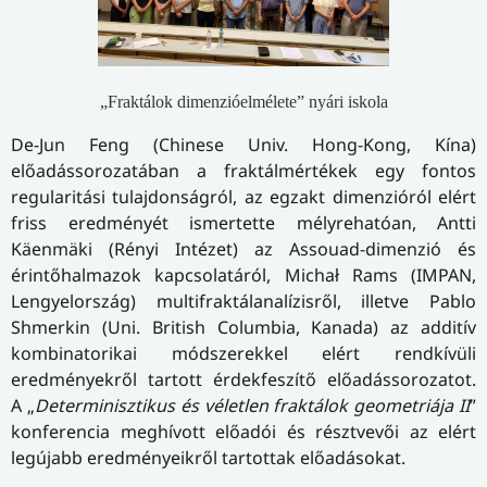
„Fraktálok dimenzióelmélete” nyári iskola
De-Jun Feng (Chinese Univ. Hong-Kong, Kína)
előadássorozatában a fraktálmértékek egy fontos
regularitási tulajdonságról, az egzakt dimenzióról elért
friss eredményét ismertette mélyrehatóan, Antti
Käenmäki (Rényi Intézet) az Assouad-dimenzió és
érintőhalmazok kapcsolatáról, Michał Rams (IMPAN,
Lengyelország) multifraktálanalízisről, illetve Pablo
Shmerkin (Uni. British Columbia, Kanada) az additív
kombinatorikai módszerekkel elért rendkívüli
eredményekről tartott érdekfeszítő előadássorozatot.
A „
Determinisztikus és véletlen fraktálok geometriája II
”
konferencia meghívott előadói és résztvevői az elért
legújabb eredményeikről tartottak előadásokat.