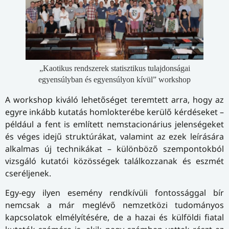
„Kaotikus rendszerek statisztikus tulajdonságai
egyensúlyban és egyensúlyon kívül” workshop
A workshop kiváló lehetőséget teremtett arra, hogy az
egyre inkább kutatás homlokterébe kerülő kérdéseket –
például a fent is említett nemstacionárius jelenségeket
és véges idejű struktúrákat, valamint az ezek leírására
alkalmas új technikákat – különböző szempontokból
vizsgáló kutatói közösségek találkozzanak és eszmét
cseréljenek.
Egy-egy ilyen esemény rendkívüli fontossággal bír
nemcsak a már meglévő nemzetközi tudományos
kapcsolatok elmélyítésére, de a hazai és külföldi fiatal