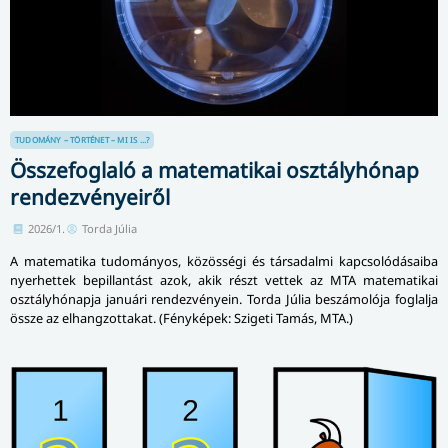
TUDOMÁNY – TÖRTÉNET – MI IS ...?
Összefoglaló a matematikai osztályhónap
rendezvényeiről
2026/1.
Torda Júlia
A matematika tudományos, közösségi és társadalmi kapcsolódásaiba
nyerhettek bepillantást azok, akik részt vettek az MTA matematikai
osztályhónapja januári rendezvényein. Torda Júlia beszámolója foglalja
össze az elhangzottakat. (Fényképek: Szigeti Tamás, MTA.)