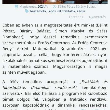
Megjelenés:
2024/4.
Bálint Péter, Bárány Balázs
beszámoló
,
Erdős Pál
,
fraktálok
,
káosz
Facebook
Nyomtatás
Ebben az évben az a megtiszteltetés ért minket (Bálint
Pétert, Bárány Balázst, Simon Károlyt és Szász
Domokost), hogy ősszel tematikus szemesztert
szervezhettünk az Erdős Centerben. Az Erdős Centert a
Rényi Alfréd Matematikai Kutatóintézet 2021-ben
alapította azzal a céllal, hogy konferenciáknak, nyári
iskoláknak és tematikus szemesztereknek adjon otthont
a matematika számos, Magyarországon is magas
szinten művelt ágában.
A félév tematikus programját a „
Fraktálok és
hiperbolikus dinamikai rendszerek
” témakörében
szerveztük. Bár első hallásra a program két különböző
témát dolgoz fel, valójában a fraktálok rendkívül
szorosan kapcsolódnak a dinamikai rendszerekhez,