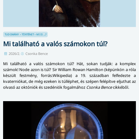
TUDOMÁNY – TÖRTÉNET – MI IS ...?
Mi található a valós számokon túl?
2026/2.
Csonka Bence
Mi található a valós számokon túl? Hát, sokan tudják: a komplex
számok! Node azon is túl? Sir William Rowan Hamilton (képünkön a róla
készült festmény, forrás:Wikipedia) a 19. században felfedezte a
kvaterniókat, de még ezeken is túlléphet, és szépen felépítve eljuthat az
olvasó az októniók és szedéniók fogalmához
Csonka Bence
cikkéből.