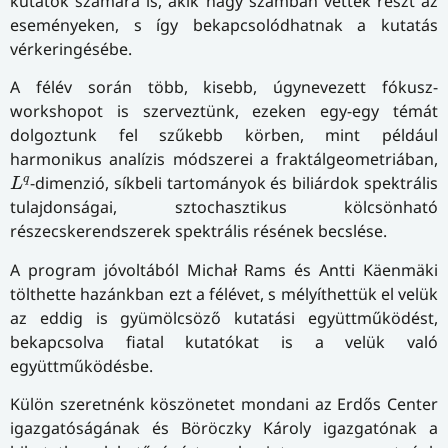
kutatók számára is, akik nagy számban vettek részt az
eseményeken, s így bekapcsolódhatnak a kutatás
vérkeringésébe.
A félév során több, kisebb, úgynevezett fókusz-
workshopot is szerveztünk, ezeken egy-egy témát
dolgoztunk fel szűkebb körben, mint például
harmonikus analízis módszerei a fraktálgeometriában,
L
q
q
-dimenzió, síkbeli tartományok és biliárdok spektrális
L
tulajdonságai, sztochasztikus kölcsönható
részecskerendszerek spektrális résének becslése.
A program jóvoltából Michał Rams és Antti Käenmäki
tölthette hazánkban ezt a félévet, s mélyíthettük el velük
az eddig is gyümölcsöző kutatási együttműködést,
bekapcsolva fiatal kutatókat is a velük való
együttműködésbe.
Külön szeretnénk köszönetet mondani az Erdős Center
igazgatóságának és Böröczky Károly igazgatónak a