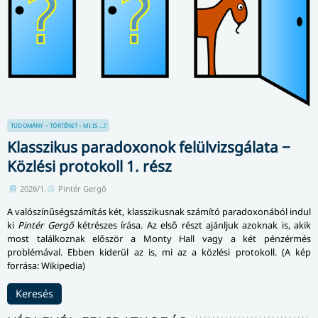
TUDOMÁNY – TÖRTÉNET – MI IS ...?
Klasszikus paradoxonok felülvizsgálata −
Közlési protokoll 1. rész
2026/1.
Pintér Gergő
A valószínűségszámítás két, klasszikusnak számító paradoxonából indul
ki
Pintér Gergő
kétrészes írása. Az első részt ajánljuk azoknak is, akik
most találkoznak először a Monty Hall vagy a két pénzérmés
problémával. Ebben kiderül az is, mi az a közlési protokoll. (A kép
forrása: Wikipedia)
Keresés