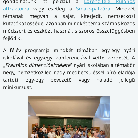
gondolhatunk itt például a
Lorenz-féle különös
attraktorra
vagy esetleg a
Smale-patkóra
. Mindkét
témának megvan a saját, kiterjedt, nemzetközi
kutatóközössége, azonban mindkét téma számos közös
módszert és eszközt használ, s szoros összefüggésben
fejlődik.
A félév programja mindkét témában egy-egy nyári
iskolával és egy-egy konferenciával vette kezdetét. A
„
Fraktálok dimenzióelmélete
” nyári iskolában a témakör
négy, nemzetközileg nagy megbecsüléssel bíró eladója
tartott egy-egy bevezető vagy haladó jellegű
minikurzust.