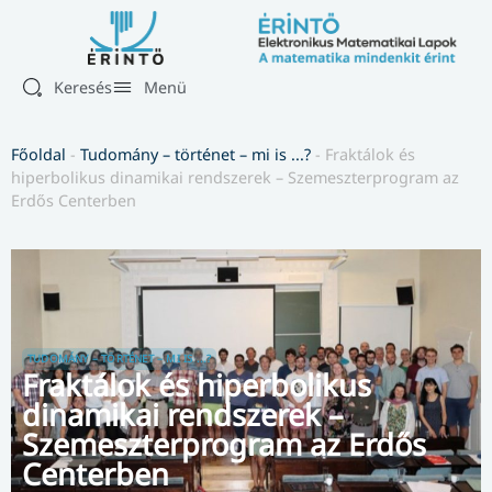
Keresés
Menü
Főoldal
-
Tudomány – történet – mi is ...?
-
Fraktálok és
hiperbolikus dinamikai rendszerek – Szemeszterprogram az
Erdős Centerben
TUDOMÁNY – TÖRTÉNET – MI IS ...?
Fraktálok és hiperbolikus
dinamikai rendszerek –
Szemeszterprogram az Erdős
Centerben