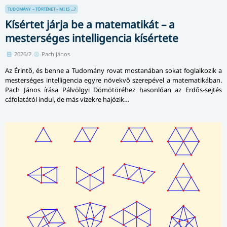
TUDOMÁNY – TÖRTÉNET – MI IS ...?
Kísértet járja be a matematikát – a
mesterséges intelligencia kísértete
2026/2.
Pach János
Az Érintő, és benne a Tudomány rovat mostanában sokat foglalkozik a
mesterséges intelligencia egyre növekvő szerepével a matematikában.
Pach János írása Pálvölgyi Dömötöréhez hasonlóan az Erdős-sejtés
cáfolatától indul, de más vizekre hajózik…