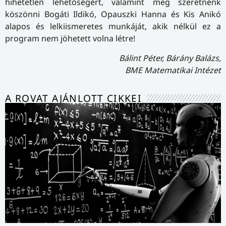
hihetetlen lehetőségért, valamint meg szeretnénk
köszönni Bogáti Ildikó, Opauszki Hanna és Kis Anikó
alapos és lelkiismeretes munkáját, akik nélkül ez a
program nem jöhetett volna létre!
Bálint Péter, Bárány Balázs,
BME Matematikai Intézet
A ROVAT AJÁNLOTT CIKKEI