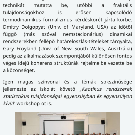
technikát mutatta be, utóbbi a fraktális
tulajdonságokhoz is erősen kapcsolódó
termodinamikus formalizmus kérdéskörét járta körbe.
Dmitry Dolgopyat (Univ. of Maryland, USA) az időtől
függő (más szóval nemstacionárius) dinamikai
rendszerekben fellépő határeloszlás-tételeket tárgyalta,
Gary Froyland (Univ. of New South Wales, Ausztrália)
pedig az alkalmazások szempontjából különösen fontos
véges idejű koherens struktúrák rejtelmeibe vezette be
a közönséget.
Igen magas színvonal és a témák sokszínűsége
jellemezte az iskolát követő „
Kaotikus rendszerek
statisztikus tulajdonságai egyensúlyban és egyensúlyon
kívül
” workshop-ot is.