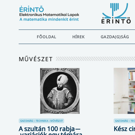
FŐOLDAL
HÍREK
GAZDA(G)SÁG
MŰVÉSZET
GAZDASÁG – TECHNIKA – MŰVÉSZET
GAZDASÁG – TEC
A szultán 100 rabja ̶
Kész ci
variációk egy témára