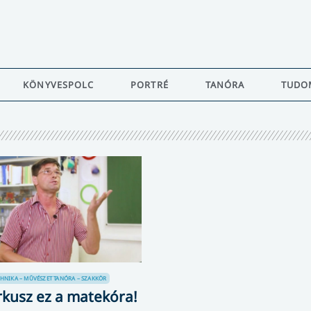
KÖNYVESPOLC
PORTRÉ
TANÓRA
TUDO
HNIKA – MŰVÉSZET
TANÓRA – SZAKKÖR
rkusz ez a matekóra!