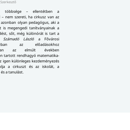
Szerkesztő
k többsége – ellentétben a
 – nem szereti, ha cirkusz van az
n azonban olyan pedagógus, aki a
tt is megengedi tanítványainak a
ést, sőt, még különórát is tart a
n.
Számadó László
a Fővárosi
uszban az elő­adá­sok­hoz
ódóan az elmúlt években
n tartott rendhagyó ma­te­ma­ti­ka­
z az igen különleges kezdeményezés
olja a cirkuszt és az iskolát, a
és a tanulást.