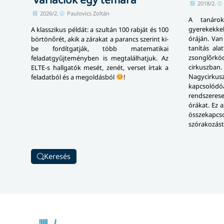
2018/2.
2026/2.
Paulovics Zoltán
A tanáro
gyerekekkel
A klasszikus példát: a szultán 100 rabját és 100
óráján. Va
börtönőrét, akik a zárakat a parancs szerint ki-
tanítás ala
be fordítgatják, több matematikai
zsonglőrköd
feladatgyűjteményben is megtalálhatjuk. Az
cirkuszba
ELTE-s hallgatók mesét, zenét, verset írtak a
Nagycirk
feladatból és a megoldásból
!
kapcsol
rendszerese
ó­rá­kat. E
összekapcs
szórakozást 
Keresés