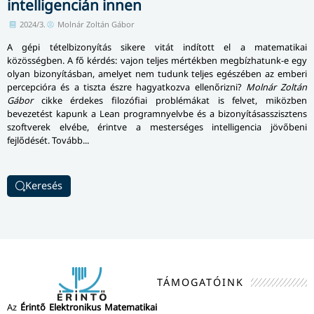
intelligencián innen
2024/3.
Molnár Zoltán Gábor
A gépi tételbizonyítás sikere vitát indított el a matematikai
közösségben. A fő kérdés: vajon teljes mértékben megbízhatunk-e egy
olyan bizonyí­tás­ban, amelyet nem tudunk teljes egészében az emberi
percepcióra és a tiszta észre hagyatkozva ellenőrizni?
Molnár Zoltán
Gábor
cikke érdekes filozófiai problémákat is felvet, miközben
bevezetést kapunk a Lean program­nyelvbe és a bizo­nyí­tás­asszisz­tens
szoftverek elvébe, érintve a mesterséges intelligencia jövőbeni
fejlődését. Tovább...
Keresés
TÁMOGATÓINK
Az
Érintő Elektronikus Matematikai