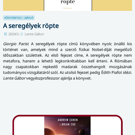
KÖNYVESPOLC – AJÁNLÓ
A seregélyek röpte
2024/2.
Lente Gábor
Giorgio Parisi
: A seregélyek röpte című könyvében nyolc önálló kis
történet van, amelyek mind a szerző fizikai Nobel-díját megelőző
időszakban születtek. Az első fejezet címe, A seregélyek röpte nem
metafora, hanem a lehető legkonkrétabban kell érteni. A Rómában
nagy csapatokban repkedő madarak összehangolt mozgásának
tudományos vizsgálatáról szól. Az utolsó fejezet pedig Édith Piafot idézi.
Lente Gábor
vegyészprofesszor ajánlja a könyvet.