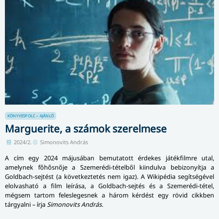
KÖNYVESPOLC – AJÁNLÓ
Marguerite, a számok szerelmese
2024/2.
Simonovits András
A cím egy 2024 májusában bemutatott érdekes játékfilmre utal,
amelynek főhősnője a Szemerédi-tételből kiindulva bebizonyítja a
Goldbach-sejtést (a következtetés nem igaz). A Wikipédia se­gít­sé­gé­vel
elolvasható a film leírása, a Goldbach-sejtés és a Szemerédi-tétel,
mégsem tartom feleslegesnek a három kérdést egy rövid cikkben
tárgyalni – írja
Simonovits András
.