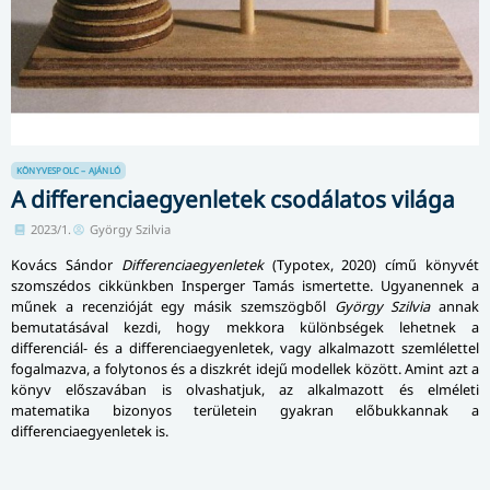
KÖNYVESPOLC – AJÁNLÓ
A differenciaegyenletek csodálatos világa
2023/1.
György Szilvia
Kovács Sándor
Differenciaegyenletek
(Typotex, 2020) című könyvét
szomszédos cikkünkben Insperger Tamás ismertette. Ugyanennek a
műnek a recenzióját egy másik szemszögből
György Szilvia
annak
bemutatásával kezdi, hogy mekkora különbségek lehetnek a
differenciál- és a differenciaegyenletek, vagy alkalmazott szemlélettel
fogalmazva, a folytonos és a diszkrét idejű modellek között. Amint azt a
könyv előszavában is olvashatjuk, az alkalmazott és elméleti
matematika bizonyos területein gyakran előbukkannak a
differenciaegyenletek is.