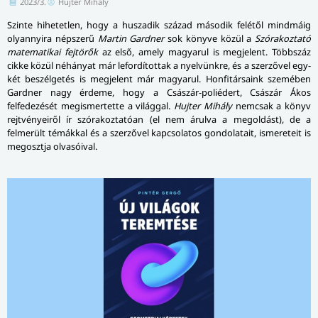
2023/3.
Hujter Mihály
Szinte hihetetlen, hogy a huszadik század második felétől mindmáig
olyannyira népszerű
Martin Gardner
sok könyve közül a
Szórakoztató
matematikai fejtörők
az első, amely magyarul is megjelent. Többszáz
cikke közül néhányat már lefordítottak a nyelvünkre, és a szerzővel egy-
két beszélgetés is megjelent már magyarul. Honfitársaink szemében
Gardner nagy érdeme, hogy a Császár-poliédert, Császár Ákos
felfedezését megismertette a világgal.
Hujter Mihály
nemcsak a könyv
rejtvényeiről ír szórakoztatóan (el nem árulva a megoldást), de a
felmerült témákkal és a szerzővel kapcsolatos gondolatait, ismereteit is
megosztja olvasóival.