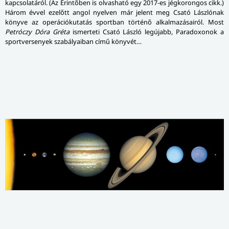
kapcsolatáról. (Az Érintőben is olvasható egy 2017-es jégkorongos cikk.)
Három évvel ezelőtt angol nyelven már jelent meg Csató Lászlónak
könyve az operációkutatás sportban történő alkalmazásairól. Most
Petróczy Dóra Gréta
ismerteti Csató László legújabb, Paradoxonok a
sportversenyek szabályaiban című könyvét…