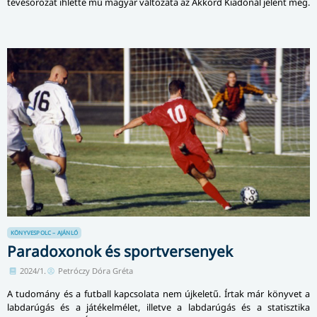
tévésorozat ihlette mű magyar változata az Akkord Kiadónál jelent meg.
KÖNYVESPOLC – AJÁNLÓ
Paradoxonok és sportversenyek
2024/1.
Petróczy Dóra Gréta
A tudomány és a futball kapcsolata nem újkeletű. Írtak már könyvet a
labdarúgás és a játékelmélet, illetve a labdarúgás és a statisztika