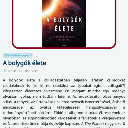
KÖNYVESPOLC – AJÁNLÓ
A bolygók élete
2024/1.
Oláh Vera
A bolygók élete a csillagászatban teljesen járatlan csillagokat
csodálóknak is (és ki ne csodálná az éjszakai égbolt csillagait?)
kifejezetten élvezetes olvasmány. Én magam mintha egy regényt
olvastam volna, nem tudtam letenni. Az érdekfeszítő, olvasmányos
stílus, a tények, az űrutazások és eredményeik ismertetésével, érthető
elemzésével, az óvatos feltételezések hangsúlyozásával, a
tudománytörténeti háttérrel Földön túli gondolatokat ébresztenek az
olvasóban, és elgondolkodtató kérdéseket is felvetnek a Világegyetem
és Naprendszerünk múltja és jövője kapcsán. A
The Planets
nagy sikerű