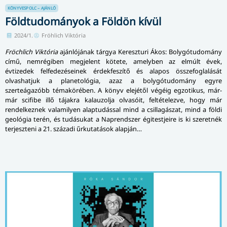
KÖNYVESPOLC – AJÁNLÓ
Földtudományok a Földön kívül
2024/1.
Fröhlich Viktória
Fröchlich Viktória
ajánlójának tárgya Kereszturi Ákos: Bolygótudomány
című, nemrégiben megjelent kötete, amelyben az elmúlt évek,
évtizedek felfedezéseinek érdekfeszítő és alapos összefoglalását
olvashatjuk a planetológia, azaz a bolygótudomány egyre
szerteágazóbb témakörében. A könyv elejétől végéig egzotikus, már-
már scifibe illő tájakra kalauzolja olvasóit, feltételezve, hogy már
rendelkeznek valamilyen alaptudással mind a csillagászat, mind a földi
geológia terén, és tudásukat a Naprendszer égitestjeire is ki szeretnék
terjeszteni a 21. századi űrkutatások alapján…