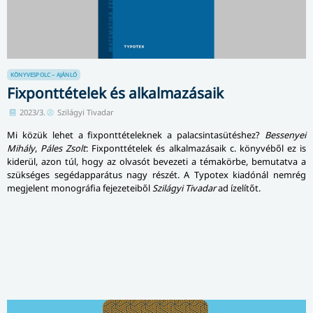
KÖNYVESPOLC – AJÁNLÓ
Fixponttételek és alkalmazásaik
2023/3.
Szilágyi Tivadar
Mi közük lehet a fixponttételeknek a palacsintasütéshez?
Bessenyei
Mihály
,
Páles Zsolt
: Fixponttételek és alkalmazásaik c. könyvéből ez is
kiderül, azon túl, hogy az olvasót bevezeti a témakörbe, bemutatva a
szükséges segédapparátus nagy részét. A Typotex kiadónál nemrég
megjelent monográfia fejezeteiből
Szilágyi Tivadar
ad ízelítőt.