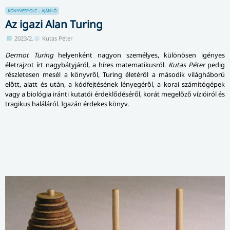
KÖNYVESPOLC – AJÁNLÓ
Az igazi Alan Turing
2023/2.
Kutas Péter
Dermot Turing
helyenként nagyon személyes, különösen igényes
életrajzot írt nagybátyjáról, a híres matematikusról.
Kutas Péter
pedig
részletesen mesél a könyvről, Turing életéről a második világháború
előtt, alatt és után, a kódfejtésének lényegéről, a korai számítógépek
vagy a biológia iránti kutatói érdeklődéséről, korát megelőző vízióiról és
tragikus haláláról. Igazán érdekes könyv.