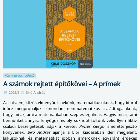
KÖNYVESPOLC – AJÁNLÓ
A számok rejtett építőkövei – A prímek
2023/3.
Biró András
Azt hiszem, közös élményünk nekünk, ma­te­ma­ti­ku­sok­nak, hogy időről
időre megpróbáljuk elmondani nem­ma­te­ma­ti­kus családtagjainknak,
hogy mi az, ami a matematikában szép és izgalmas. Vagyis mi az, ami
bennünket annyira lenyűgöz, és oly sok időt töltünk vele. Ilyen fiktív
családi beszélgetések adják a keretét
Pintér Gergő
ismeretterjesztő
könyvének.
Biró András
ajánlja a Libri kiadásában idén megjelent,
laikusoknak és matematikát jobban ismerőknek egyaránt érdekes