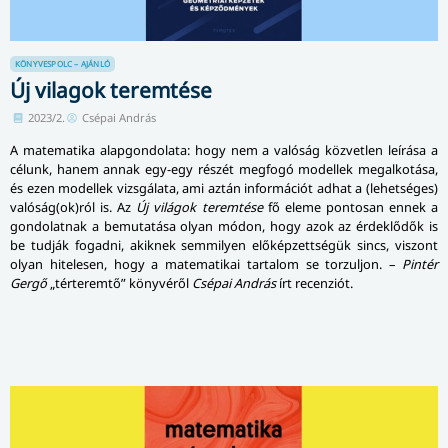
KÖNYVESPOLC – AJÁNLÓ
Új vilagok teremtése
2023/2.
Csépai András
A matematika alapgondolata: hogy nem a valóság közvetlen leírása a
célunk, hanem annak egy-egy részét megfogó modellek megalkotása,
és ezen modellek vizsgálata, ami aztán információt adhat a (lehetséges)
valóság(ok)ról is. Az
Új világok teremtése
fő eleme pontosan ennek a
gondolatnak a bemutatása olyan módon, hogy azok az érdeklődők is
be tudják fogadni, akiknek semmilyen előképzettségük sincs, viszont
olyan hitelesen, hogy a matematikai tartalom se torzuljon. –
Pintér
Gergő
„térteremtő” könyvéről
Csépai András
írt recenziót.