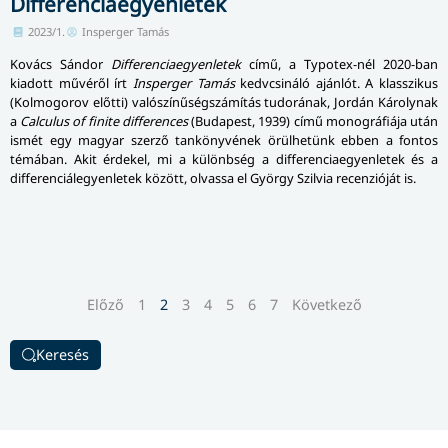
Differenciaegyenletek
2023/1.
Insperger Tamás
Kovács Sándor
Differenciaegyenletek
című, a Typotex-nél 2020-ban
kiadott művéről írt
Insperger Tamás
kedvcsináló ajánlót. A klasszikus
(Kolmogorov előtti) valószínűségszámítás tudorának, Jordán Károlynak
a
Calculus of finite differences
(Budapest, 1939) című monográfiája után
ismét egy magyar szerző tankönyvének örülhetünk ebben a fontos
témában. Akit érdekel, mi a különbség a differenciaegyenletek és a
differenciálegyenletek között, olvassa el György Szilvia recenzióját is.
Előző
1
2
3
4
5
6
7
Következő
Keresés