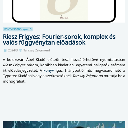
KÖNYVESPOLC – AJÁNLÓ
Riesz Frigyes: Fourier-sorok, komplex és
valós függvénytan előadások
2024/3.
Tarcsay Zsigmond
A kolozsvári Ábel Kiadó először teszi hozzáférhetővé nyomtatásban
Riesz Frigyes
három, korábban kiadatlan, egyetemi hallgatók számára
írt előadásjegyzetét. A
könyv
igazi hiánypótló mű, megvásárolható a
Typotex Kiadónál vagy a szerkesztőknél:
Tarcsay Zsigmond
mutatja be a
monográfiát.