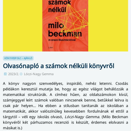
KÖNYVESPOLC – AJÁNLÓ
Olvasónapló a számok nélküli könyvről
2023/2.
Lóczi-Nagy Gemma
A könyv nagyon szenvedélyes, inspiráló, nehéz letenni. Csodás
példákon keresztül mutatja be, hogy az egész világot behálózzák a
matematikai struktúrák. A címhez hűen, az oldalszámokon kívül,
számjeggyel leírt számok valóban nincsenek benne, betűkkel leírva is
csak pár helyen… Ha ebben a stílusban tanítanák az iskolában a
matematikát, akkor valószínűleg kevesebben fordulnának el ettől a
tárgytól – véli egy iskolás olvasó,
Lóczi-Nagy Gemma
. (Milo Beckman
könyvéről két párhuzamos recenzió is készült, érdemes elolvasni a
másikat is.)