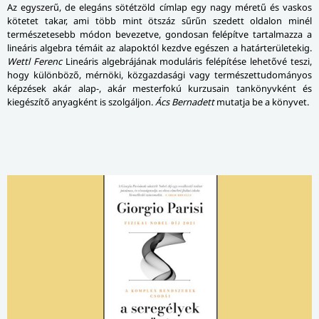
Az egyszerű, de elegáns sötétzöld címlap egy nagy méretű és vaskos
kötetet takar, ami több mint ötszáz sűrűn szedett oldalon minél
természetesebb módon bevezetve, gondosan felépítve tartalmazza a
lineáris algebra témáit az alapoktól kezdve egé­szen a határterületekig.
Wettl Ferenc
Lineáris algebrájának moduláris felépítése lehetővé teszi,
hogy különböző, mérnöki, közgazdasági vagy természet­tu­do­má­nyos
képzések akár alap-, akár mesterfokú kurzusain tankönyvként és
kiegészítő anyagként is szolgáljon.
Ács Bernadett
mutatja be a könyvet.