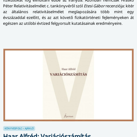
fizikusokat fog elindítani ebbe az irányba. Azonban nemcsak Hraskó
Péter Relativitáselmélet c. tankönyvéről szól
Etesi Gábor
recenziója: kitér
az általános relativitáselmélet meglapozására több mint egy
évszázaddal ezelőtt, és az azt követő fizikatörténeti fejleményeken át
egészen az utóbbi évtized felgyorsult kutatásainak eredményeire.
KÖNYVESPOLC – AJÁNLÓ
Haar Alfréd: Variációszámítás