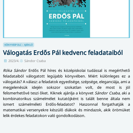
KÖNYVESPOLC – AJÁNLÓ
Válogatás Erdős Pál kedvenc feladataiból
2023/4.
Sándor Csaba
Róka Sándor
Erdős Pál híres és középiskolai tudással is megérthető
feladataiból válogatott legújabb könyvében. Miért különleges ez a
válogatás? A válasz: a feladatok egyedisége, szépsége, eleganciája, ami a
megjelenésük idején sokszor szokatlan volt, de most is jól
felismerhetővé teszi őket. Kiknek ajánlja a könyvet
Sándor Csaba
, aki a
kombinatorikus számelmélet kutatójként is talált benne általa nem
ismert számelméleti Erdős-feladatot? Haszonnal forgathatják a
matematikai versenyekre készülő diákok és mindazok, akik örömüket
lelik érdekes feladatokon való gondolkodáson.