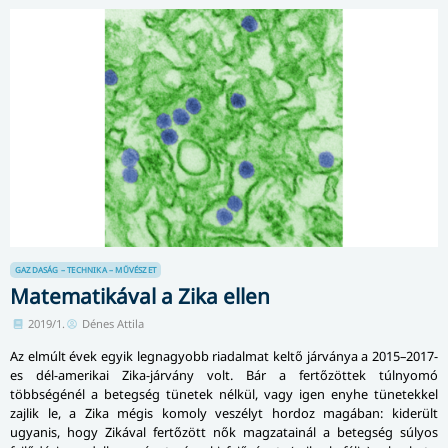
GAZDASÁG – TECHNIKA – MŰVÉSZET
Matematikával a Zika ellen
2019/1.
Dénes Attila
Az elmúlt évek egyik legnagyobb riadalmat keltő járványa a 2015–2017-
es dél-amerikai Zika-járvány volt. Bár a fertőzöttek túlnyomó
többségénél a betegség tünetek nélkül, vagy igen enyhe tünetekkel
zajlik le, a Zika mégis komoly veszélyt hordoz magában: kiderült
ugyanis, hogy Zikával fertőzött nők magzatainál a betegség súlyos