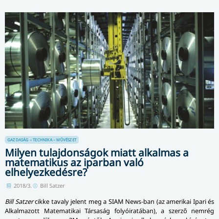
GAZDASÁG – TECHNIKA – MŰVÉSZET
Milyen tulajdonságok miatt alkalmas a
matematikus az iparban való
elhelyezkedésre?
2018/3.
Bill Satzer
Bill Satzer
cikke tavaly jelent meg a SIAM News-ban (az amerikai Ipari és
Alkalmazott Matematikai Társaság folyóiratában), a szerző nemrég