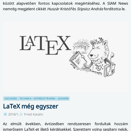
között alapvetően fontos kapcsolatok megértéséhez. A SIAM News
nemrég megjelent cikkét
Huszár Kristóf
és
Stipsicz András
fordította le.
GAZDASÁG – TECHNIKA – MŰVÉSZET
TANÓRA – SZAKKÖR
LaTeX még egyszer
2018/1.
Fried Katalin
Az elmúlt években, évtizedben rendszeresen fordultak hozzám
ismerőseim LaTeX-et illető kérdésekkel. Szerettem volna segíteni nekik,