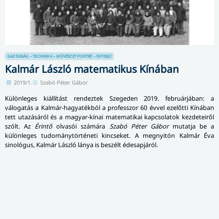
GAZDASÁG – TECHNIKA – MŰVÉSZET
PORTRÉ – INTERJÚ
Kalmár László matematikus Kínában
2019/1.
Szabó Péter Gábor
Különleges kiállítást rendeztek Szegeden 2019. februárjában: a
válogatás a Kalmár-hagyatékból a professzor 60 évvel ezelőtti Kínában
tett utazásáról és a magyar-kínai matematikai kapcsolatok kezdeteiről
szólt. Az
Érintő
olvasói számára
Szabó Péter Gábor
mutatja be a
különleges tudománytörténeti kincseket. A megnyitón Kalmár Éva
sinológus, Kalmár László lánya is beszélt édesapjáról.