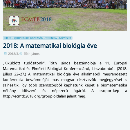
HÍREK – ÚJDONSÁGOK
GAZDASÁG – TECHNIKA – MŰVÉSZET
2018: A matematikai biológia éve
2018/3.
Tóth János
„Kiküldött tudósítónk”, Tóth János beszámolója a 11. Európai
Matematikai és Elméleti Biológiai Konferenciáról, Lisszabonból. (2018.
július 22­–27.) A matematikai biológia éve alkalmából megrendezett
konferencia beszámolóját más magyar résztvevők megjegyzései is
színesítik, így több szemszögből kaphatunk képet a biomatematika
néhány időszerű és népszerű ágáról. A csoportkép a
http://ecmtb2018.org/group oldalán jelent meg.