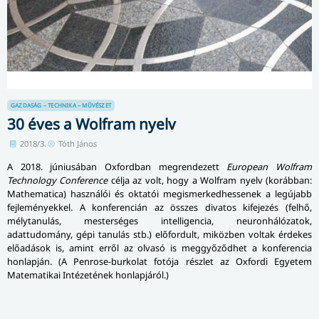
GAZDASÁG – TECHNIKA – MŰVÉSZET
30 éves a Wolfram nyelv
2018/3.
Tóth János
A 2018. júniusában Oxfordban megrendezett
European Wolfram
Technology Conference
célja az volt, hogy a Wolfram nyelv (korábban:
Mathematica) használói és oktatói megismerkedhessenek a legújabb
fejleményekkel. A konferencián az összes divatos kifejezés (felhő,
mélytanulás, mesterséges intelligencia, neuronhálózatok,
adattudomány, gépi tanulás stb.) előfordult, miközben voltak érdekes
előadások is, amint erről az olvasó is meggyőződhet a konferencia
honlapján. (A Penrose-burkolat fotója részlet az Oxfordi Egyetem
Matematikai Intézetének honlapjáról.)