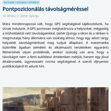
GAZDASÁG – TECHNIKA – MŰVÉSZET
Pontpozicionálás távolságméréssel
2018/2.
Gehér György
Mára mindennapossá vált, hogy GPS segítségével tájékozódunk, ha
útnak indulunk. A GPS pontosan meghatározza a helyünket, mégpedig
a mű­hol­dak­tól vett távolságainkkal.
Gehér György
a síkon és a térben is
megmutatja, hány állomásra van szükség ahhoz, hogy egy adott tárgy
helyzetét távolságméréssel meg tudjuk állapítani. A matematika
különféle ágaiban (elméleti és al­kal­ma­zott területeken egyaránt)
felmerülnek olyan problémák, amikor szükség van arra, hogy a
távolságot nem a fenti euklideszi értelemben mérjük, hanem egy jóval
általánosabb, úgy­ne­ve­zett
norma
segítségével. A szerző díjnyertes
publikációjáról itt adunk hírt.