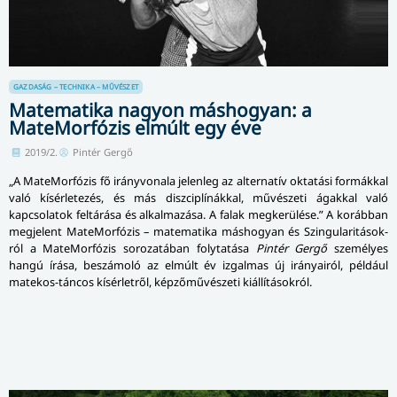
GAZDASÁG – TECHNIKA – MŰVÉSZET
Matematika nagyon máshogyan: a
MateMorfózis elmúlt egy éve
2019/2.
Pintér Gergő
„A MateMorfózis fő irányvonala jelenleg az alternatív oktatási formákkal
való kísérletezés, és más diszciplínákkal, művészeti ágakkal való
kapcsolatok feltárása és alkalmazása. A falak meg­ke­rü­lése.” A korábban
megjelent Mate­Mor­fó­zis – ma­te­ma­ti­ka máshogyan és Szin­gu­la­ri­tá­sok­
ról a Mate­Morfózis so­ro­za­tá­ban folytatása
Pintér Gergő
személyes
hangú írása, beszámoló az elmúlt év izgalmas új irányairól, például
matekos-táncos kísérletről, képzőművészeti kiállításokról.