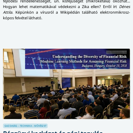
fejlődési rendellenességet, ún. kisfejűséget (mikrokefália) okozhat...
Hogyan lehet matematikával védekezni a Zika ellen? Erről írt
Dénes
Attila
. Képünkön a vírusról a Wikipédián található elektron­mikrosz­
kópos felvétel látható.
GAZDASÁG – TECHNIKA – MŰVÉSZET