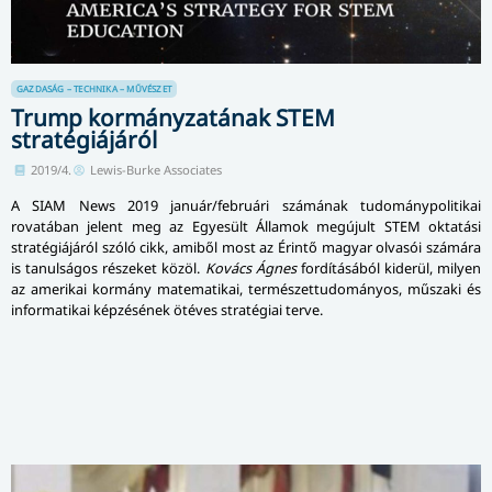
GAZDASÁG – TECHNIKA – MŰVÉSZET
Trump kormányzatának STEM
stratégiájáról
2019/4.
Lewis-Burke Associates
A SIAM News 2019 január/februári számának tudománypolitikai
rovatában jelent meg az Egyesült Államok megújult STEM oktatási
stratégiájáról szóló cikk, amiből most az Érintő magyar olvasói számára
is tanulságos részeket közöl.
Kovács Ágnes
fordításából kiderül, milyen
az amerikai kormány matematikai, természettudományos, műszaki és
informatikai képzésének ötéves stratégiai terve.