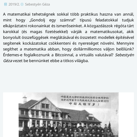
2019/2.
Sebestyén Géza
A matematikai tehetségnek sokkal több praktikus haszna van annál,
mint hogy „Gondolj egy számra!” típusú feladatokkal tudjuk
elkápráztatni rokonainkat és ismerőseinket. A közgazdászok régóta tárt
karokkal (és magas fizetésekkel) várják a matematikusokat, akik
bonyolult összefüggések meglátásával és összetett modellek építésével
segítenek kockázatokat csökkenteni és nyereséget növelni. Mennyire
segíthet a matematika abban, hogy dollár­mil­li­o­mos váljon belőlünk?
Érdemes-e foglalkoznunk a Bitcoinnal, a virtuális valutával?
Sebestyén
Géza
vezet be bennünket ebbe a titkos világba.