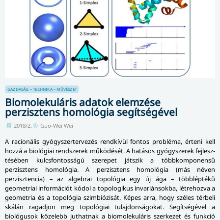
GAZDASÁG – TECHNIKA – MŰVÉSZET
Biomolekuláris adatok elemzése
perzisztens homológia segítségével
2018/2.
Guo-Wei Wei
A racionális gyógyszertervezés rendkívül fontos probléma, érteni kell
hozzá a biológiai rendszerek működését. A hatásos gyógyszerek fej­lesz­
té­sé­ben kulcsfontosságú szerepet játszik a többkomponensű
perzisztens homológia. A perzisztens homológia (más néven
perzisztencia) – az algebrai topológia egy új ága – többléptékű
geometriai információt kódol a topologikus invariánsokba, létrehozva a
geometria és a topológia szimbiózisát. Képes arra, hogy széles térbeli
skálán ragadjon meg topológiai tulajdonságokat. Segítségével a
biológusok közelebb juthatnak a biomolekuláris szerkezet és funkció