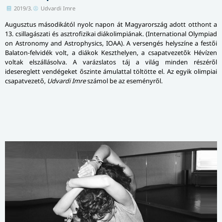
2019/3.
Udvardi Imre
Augusztus másodikától nyolc napon át Magyarország adott otthont a
13. csillagászati és asztrofizikai diákolimpiának. (International Olympiad
on Astronomy and Astrophysics, IOAA). A versengés helyszíne a festői
Balaton-felvidék volt, a diákok Keszthelyen, a csapatvezetők Hévízen
voltak elszállásolva. A varázslatos táj a világ minden részéről
idesereglett vendégeket őszinte ámulattal töltötte el. Az egyik olimpiai
csapatvezető,
Udvardi Imre
számol be az eseményről.