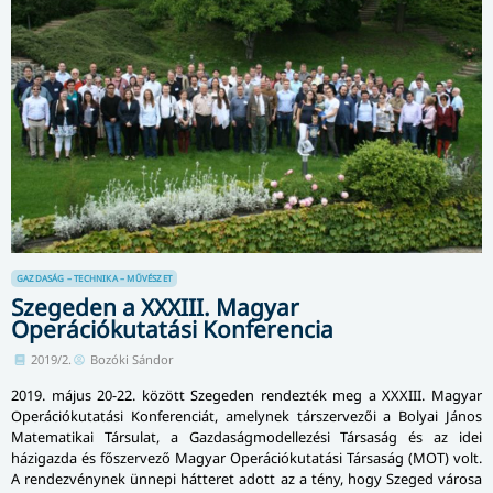
GAZDASÁG – TECHNIKA – MŰVÉSZET
Szegeden a XXXIII. Magyar
Operációkutatási Konferencia
2019/2.
Bozóki Sándor
2019. május 20-22. között Szegeden rendezték meg a XXXIII. Magyar
Operációkutatási Kon­fe­ren­ci­át, amelynek társzervezői a Bolyai János
Ma­te­ma­ti­kai Társulat, a Gazdaság­mo­del­le­zé­si Társaság és az idei
házigazda és főszervező Magyar Ope­rá­ci­ó­ku­ta­tá­si Társaság (MOT) volt.
A rendezvénynek ünnepi hátteret adott az a tény, hogy Szeged városa