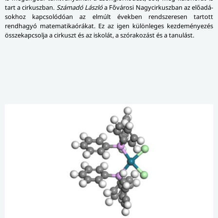
tart a cirkuszban.
Számadó László
a Fővárosi Nagycirkuszban az elő­adá­
sok­hoz kapcsolódóan az elmúlt években rendszeresen tartott
rendhagyó ma­te­ma­ti­ka­ó­rá­kat. Ez az igen különleges kezdeményezés
összekapcsolja a cirkuszt és az iskolát, a szórakozást és a tanulást.