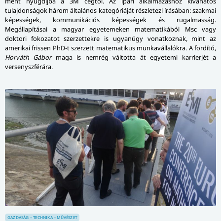
ment nyugdíjba a 3M cégtől. Az ipari alkalmazáshoz kívánatos
tulajdonságok három általános kategóriáját részletezi írásában: szakmai
képességek, kommunikációs képességek és rugalmasság.
Megállapításai a magyar egyetemeken matematikából Msc vagy
doktori fokozatot szerzettekre is ugyanúgy vonatkoznak, mint az
amerikai frissen PhD-t szerzett matematikus munkavállalókra. A fordító,
Horváth Gábor
maga is nemrég váltotta át egyetemi karrierjét a
versenyszférára.
GAZDASÁG – TECHNIKA – MŰVÉSZET