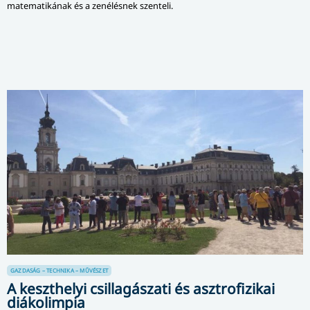
matematikának és a zenélésnek szenteli.
GAZDASÁG – TECHNIKA – MŰVÉSZET
A keszthelyi csillagászati és asztrofizikai
diákolimpia