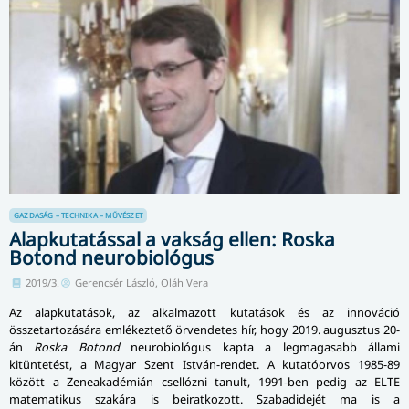
GAZDASÁG – TECHNIKA – MŰVÉSZET
Alapkutatással a vakság ellen: Roska
Botond neurobiológus
2019/3.
Gerencsér László, Oláh Vera
Az alapkutatások, az alkalmazott kutatások és az innováció
összetartozására emlékeztető örvendetes hír, hogy 2019. augusztus 20-
án
Roska Botond
neurobiológus kapta a legmagasabb állami
kitüntetést, a Magyar Szent István-rendet. A kutatóorvos 1985-89
között a Zeneakadémián csellózni tanult, 1991-ben pedig az ELTE
matematikus szakára is beiratkozott. Szabadidejét ma is a