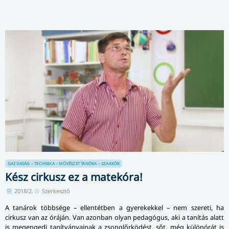
GAZDASÁG – TECHNIKA – MŰVÉSZET
TANÓRA – SZAKKÖR
Kész cirkusz ez a matekóra!
2018/2.
Szerkesztő
A tanárok többsége – ellentétben a gyerekekkel – nem szereti, ha
cirkusz van az óráján. Van azonban olyan pedagógus, aki a tanítás alatt
is megengedi tanítványainak a zsonglőrködést, sőt, még különórát is