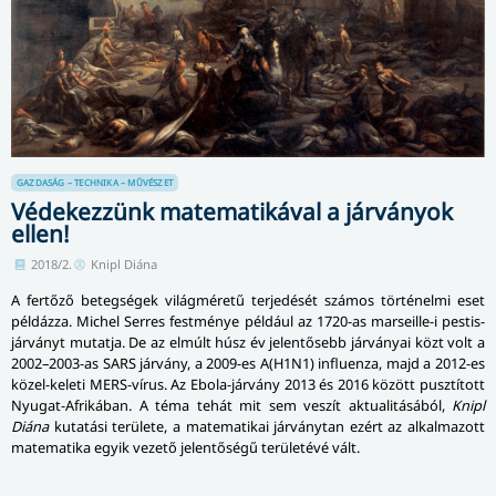
GAZDASÁG – TECHNIKA – MŰVÉSZET
Védekezzünk matematikával a járványok
ellen!
2018/2.
Knipl Diána
A fertőző betegségek világméretű terjedését számos történelmi eset
példázza. Michel Serres festménye például az 1720-as marseille-i pes­tis­
jár­ványt mutatja. De az elmúlt húsz év jelentősebb járványai közt volt a
2002–2003-as SARS járvány, a 2009-es A(H1N1) influenza, majd a 2012-es
közel-keleti MERS-vírus. Az Ebola-járvány 2013 és 2016 között pusztított
Nyugat-Afrikában. A téma tehát mit sem veszít aktualitásából,
Knipl
Diána
kutatási területe, a matematikai járványtan ezért az alkalmazott
matematika egyik vezető jelentőségű területévé vált.