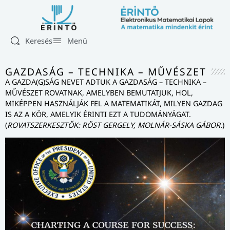
Keresés
Menü
GAZDASÁG – TECHNIKA – MŰVÉSZET
A GAZDA(G)SÁG NEVET ADTUK A GAZDASÁG – TECHNIKA –
MŰVÉSZET ROVATNAK, AMELYBEN BEMUTATJUK, HOL,
MIKÉPPEN HASZNÁLJÁK FEL A MATEMATIKÁT, MILYEN GAZDAG
IS AZ A KÖR, AMELYIK ÉRINTI EZT A TUDOMÁNYÁGAT.
(
ROVATSZERKESZTŐK: RÖST GERGELY, MOLNÁR-SÁSKA GÁBOR.
)