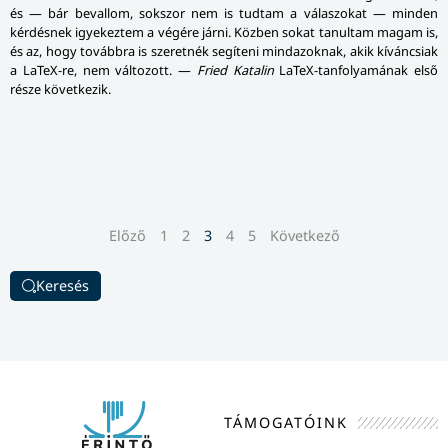
és — bár bevallom, sokszor nem is tudtam a válaszokat — minden
kérdésnek igyekeztem a végére járni. Közben sokat tanultam magam is,
és az, hogy továbbra is szeretnék segíteni mindazoknak, akik kíváncsiak
a LaTeX-re, nem változott. —
Fried Katalin
LaTeX-tanfolyamának első
része következik.
Előző
1
2
3
4
5
Következő
Keresés
TÁMOGATÓINK