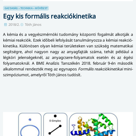
GAZDASÁG – TECHNIKA – MŰVÉSZET
Egy kis formális reakciókinetika
2018/2.
Tóth János
A kémia és a vegyészmérnöki tudomány központi fogalmát alkotják a
kémiai reakciók. Ezek időbeli lefolyását tanulmányozza a kémiai reak­ció­
ki­ne­ti­ka. Különösen olyan kémiai területeken van szükség matematikai
segítségre, ahol nagyon nagy az anyagfajták száma, tehát például a
légköri jelenségeknél, az anyagcsere-folyamatok esetén és az égési
folyamatoknál. A BME Analízis Tanszékén 2018. február 9-én második
alkalommal rendezték meg az egynapos
Formális reakciókinetikai
mi­ni­
szim­pó­zi­u­mot, amelyről Tóth János tudósít.