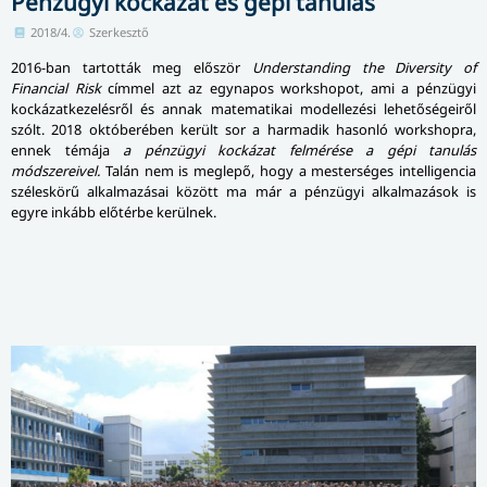
Pénzügyi kockázat és gépi tanulás
2018/4.
Szerkesztő
2016-ban tartották meg először
Understanding the Diversity of
Financial Risk
címmel azt az egynapos workshopot, ami a pénzügyi
kockázatkezelésről és annak matematikai modellezési lehetőségeiről
szólt. 2018 októberében került sor a harmadik hasonló workshopra,
ennek témája
a pénzügyi kockázat felmérése a gépi tanulás
módszereivel.
Talán nem is meglepő, hogy a mesterséges intelligencia
széleskörű alkalmazásai között ma már a pénzügyi alkalmazások is
egyre inkább előtérbe kerülnek.