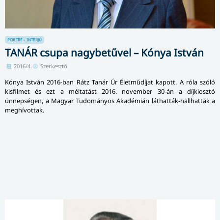
PORTRÉ – INTERJÚ
TANÁR csupa nagybetűvel – Kónya István
2016/4.
Szerkesztő
Kónya István 2016-ban Rátz Tanár Úr Életműdíjat kapott. A róla szóló
kisfilmet és ezt a méltatást 2016. november 30-án a díjkiosztó
ünnepségen, a Magyar Tudományos Akadémián láthatták-hallhatták a
meghívottak.