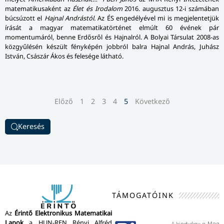
matematikusaként az
Élet és Irodalom
2016. augusztus 12-i számában
búcsúzott el
Hajnal Andrástól
. Az ÉS engedélyével mi is megjelentetjük
írását a magyar matematikatörténet elmúlt 60 évének pár
momentumáról, benne Erdősről és Hajnalról. A Bolyai Társulat 2008-as
közgyűlésén készült fényképén jobbról balra Hajnal András, Juhász
István, Császár Ákos és felesége látható.
Előző
1
2
3
4
5
Következő
Keresés
TÁMOGATÓINK
Az
Érintő Elektronikus Matematikai
Lapok
a HUN-REN Rényi Alfréd