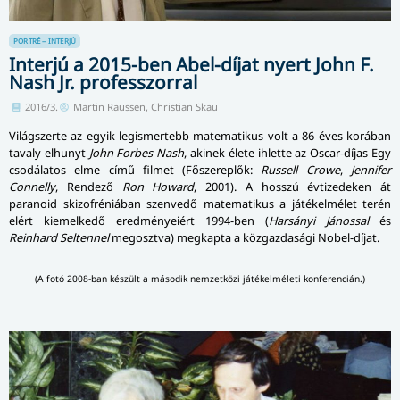
PORTRÉ – INTERJÚ
Interjú a 2015-ben Abel-díjat nyert John F.
Nash Jr. professzorral
2016/3.
Martin Raussen, Christian Skau
Világszerte az egyik legismertebb ma­te­ma­ti­kus volt a 86 éves korában
tavaly elhunyt
John Forbes Nash
, akinek élete ihlette az Oscar-díjas Egy
csodálatos elme című filmet (Főszereplők:
Russell Crowe
,
Jennifer
Connelly
, Rendező
Ron Howard
, 2001). A hosszú évtizedeken át
paranoid skizofréniában szenvedő matematikus a játékelmélet terén
elért kiemelkedő ered­mé­nye­i­ért 1994-ben (
Harsányi Jánossal
és
Reinhard Seltennel
megosztva) megkapta a közgazdasági Nobel-díjat.
(A fotó 2008-ban készült a második nemzetközi játékelméleti konferencián.)