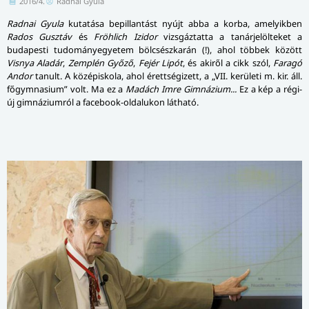
2016/4.
Radnai Gyula
Radnai Gyula
kutatása bepillantást nyújt abba a korba, amelyikben
Rados Gusztáv
és
Fröhlich Izidor
vizsgáztatta a tanárjelölteket a
budapesti tudományegyetem bölcsészkarán (!), ahol többek között
Visnya Aladár
,
Zemplén Győző
,
Fejér Lipót
, és akiről a cikk szól,
Faragó
Andor
tanult. A középiskola, ahol érettségizett, a „VII. kerületi m. kir. áll.
főgymnasium” volt. Ma ez a
Madách Imre Gimnázium...
Ez a kép a régi-
új gimnáziumról a facebook-oldalukon látható.