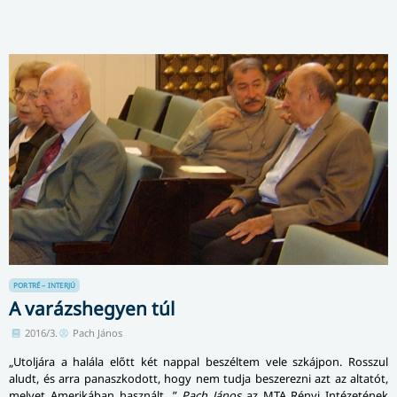
PORTRÉ – INTERJÚ
A varázshegyen túl
2016/3.
Pach János
„Utoljára a halála előtt két nappal beszéltem vele szkájpon. Rosszul
aludt, és arra panaszkodott, hogy nem tudja beszerezni azt az altatót,
melyet Amerikában használt…”
Pach János
az MTA Rényi Intézetének