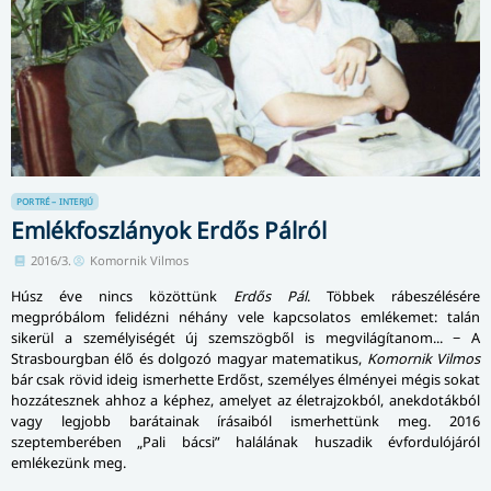
PORTRÉ – INTERJÚ
Emlékfoszlányok Erdős Pálról
2016/3.
Komornik Vilmos
Húsz éve nincs közöttünk
Erdős Pál
. Többek rábeszélésére
megpróbálom felidézni néhány vele kapcsolatos emlékemet: talán
sikerül a személyiségét új szemszögből is megvilágítanom... − A
Strasbourgban élő és dolgozó magyar matematikus,
Komornik Vilmos
bár csak rövid ideig ismerhette Erdőst, személyes élményei mégis sokat
hozzátesznek ahhoz a képhez, amelyet az életrajzokból, anekdotákból
vagy legjobb barátainak írásaiból ismerhettünk meg. 2016
szeptemberében „Pali bácsi” halálának huszadik évfordulójáról
emlékezünk meg.