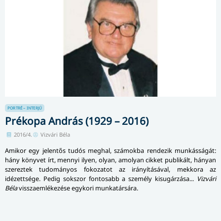
PORTRÉ – INTERJÚ
Prékopa András (1929 – 2016)
2016/4.
Vizvári Béla
Amikor egy jelentős tudós meghal, számokba rendezik munkásságát:
hány könyvet írt, mennyi ilyen, olyan, amolyan cikket publikált, hányan
szereztek tudományos fokozatot az irányításával, mekkora az
idézettsége. Pedig sokszor fontosabb a személy kisugárzása...
Vizvári
Béla
vissza­em­lé­ke­zé­se egykori munkatársára.