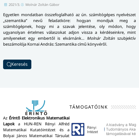
2021/3.
Molnár Zoltán Gábor
Egyetlen mondatban összefoglalható az ún. számítógépes nyelvészet
„szemantika” nevű feladatköre: hogyan mondjuk meg a
számítógépnek, hogy mi a szavak jelentése, oly módon, hogy
ugyanolyan értelmes válaszokat adjon vissza a kérdéseinkre, mint
amilyeneket egy embertől is elvárnánk…
Molnár Zoltán
szubjektív
beszámolója Kornai András: Szemantika című könyvéről.
Keresés
TÁMOGATÓINK
Az
Érintő Elektronikus Matematikai
Lapok
a HUN-REN Rényi Alfréd
Matematikai Kutatóintézet és a
Bolyai János Matematikai Társulat