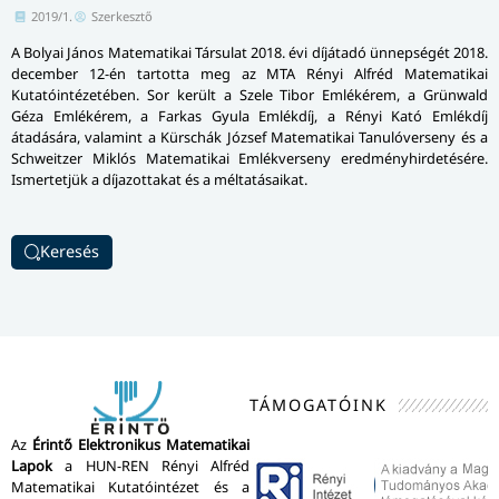
2019/1.
Szerkesztő
A Bolyai János Matematikai Társulat 2018. évi díjátadó ünnepségét 2018.
december 12-én tartotta meg az MTA Rényi Alfréd Matematikai
Kutatóintézetében. Sor került a Szele Tibor Emlékérem, a Grünwald
Géza Emlékérem, a Farkas Gyula Emlékdíj, a Rényi Kató Emlékdíj
átadására, valamint a Kürschák József Matematikai Tanulóverseny és a
Schweitzer Miklós Matematikai Emlékverseny ered­mény­hir­de­té­sé­re.
Ismertetjük a díjazottakat és a méltatásaikat.
Keresés
TÁMOGATÓINK
Az
Érintő Elektronikus Matematikai
Lapok
a HUN-REN Rényi Alfréd
Matematikai Kutatóintézet és a