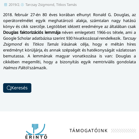
2019/2.
Tarcsay Zsigmond, Titkos Tamás
2018. február 27-én 80 éves korában elhunyt Ronald G. Douglas, az
operátorelmélet egyik meghatározó alakja, számtalan nagy hatású
könyv és cikk szerzője. Legtöbbet idézett eredménye az általában csak
Douglas faktorizációs lemmája
néven emlegetett 1966-os tétele, ami a
Google Scholar adatbázisa szerint 930 hivatkozással rendelkezik.
Tarcsay
Zsigmond
és
Titkos Tamás
írásának célja, hogy e méltán híres
eredményt körüljárja, és annak szépségét és hatékonyságát vázlatosan
bemutassa. A lemmának magyar vonatkozása is van: Douglas a
cikkében megemlíti, hogy a bizonyítás egyik nemtriviális gondolata
Halmos Páltól
számazik.
Keresés
TÁMOGATÓINK