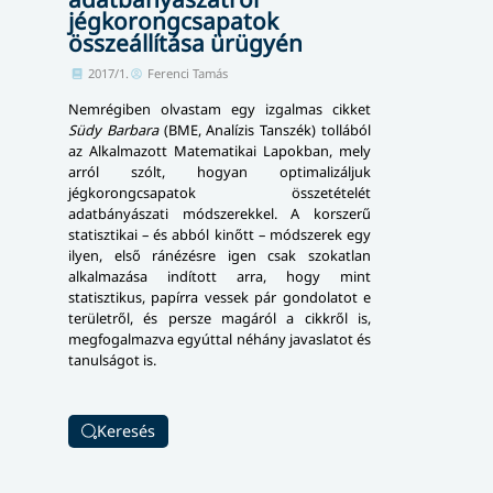
jégkorongcsapatok
összeállítása ürügyén
2017/1.
Ferenci Tamás
Nemrégiben olvastam egy izgalmas cikket
Südy Barbara
(BME, Analízis Tanszék) tollából
az Alkalmazott Matematikai Lapok­ban, mely
arról szólt, hogyan optimalizáljuk
jégkorongcsapatok össze­té­te­lét
adatbányászati mód­sze­rek­kel. A kor­sze­rű
statisztikai – és abból kinőtt – módszerek egy
ilyen, első ránézésre igen csak szokatlan
alkalmazása indított arra, hogy mint
statisztikus, papírra vessek pár gondolatot e
területről, és persze magáról a cikkről is,
megfogalmazva egyúttal néhány javaslatot és
tanulságot is.
Keresés