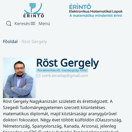
Keresés
Menü
Főoldal
-
Röst Gergely
Röst Gergely
Rovatszerkesztő, Gazda(g)ság rovat
szerk.ematlap@gmail.com
Röst Gergely Nagykanizsán született és érettségizett. A
Szegedi Tudományegyetemen szerzett kitüntetéses
matematikus diplomát, majd köztársasági aranygyűrűvel
doktori fokozatot. Négy évet töltött külföldön (Olaszország,
Németország, Spanyolország, Kanada, Arizona), jelenleg