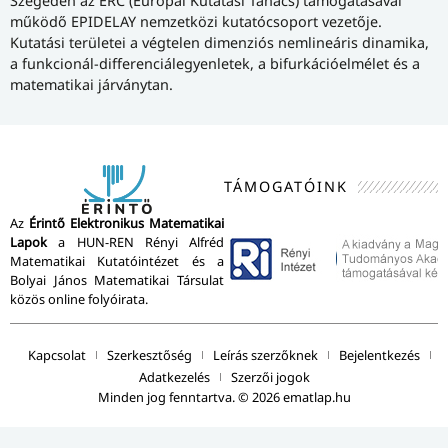
Szegeden az ERC (Európai Kutatási Tanács) támogatásával
működő EPIDELAY nemzetközi kutatócsoport vezetője.
Kutatási területei a végtelen dimenziós nemlineáris dinamika,
a funkcionál-differenciálegyenletek, a bifurkációelmélet és a
matematikai járványtan.
TÁMOGATÓINK
Az
Érintő Elektronikus Matematikai
Lapok
a HUN-REN Rényi Alfréd
Matematikai Kutatóintézet és a
Bolyai János Matematikai Társulat
közös online folyóirata.
Kapcsolat
Szerkesztőség
Leírás szerzőknek
Bejelentkezés
Adatkezelés
Szerzői jogok
Minden jog fenntartva. © 2026 ematlap.hu