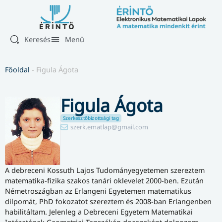
Keresés
Menü
Főoldal
-
Figula Ágota
Figula Ágota
Szerkesztőbizottsági tag
szerk.ematlap@gmail.com
A debreceni Kossuth Lajos Tudományegyetemen szereztem
matematika-fizika szakos tanári oklevelet 2000-ben. Ezután
Németroszágban az Erlangeni Egyetemen matematikus
dilpomát, PhD fokozatot szereztem és 2008-ban Erlangenben
habilitáltam. Jelenleg a Debreceni Egyetem Matematikai