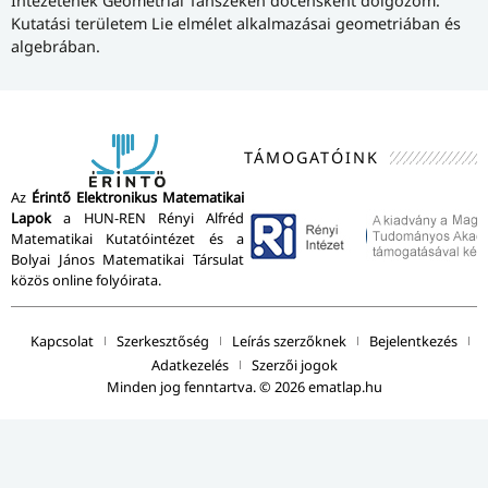
Intézetének Geometriai Tanszékén docensként dolgozom.
Kutatási területem Lie elmélet alkalmazásai geometriában és
algebrában.
TÁMOGATÓINK
Az
Érintő Elektronikus Matematikai
Lapok
a HUN-REN Rényi Alfréd
Matematikai Kutatóintézet és a
Bolyai János Matematikai Társulat
közös online folyóirata.
Kapcsolat
Szerkesztőség
Leírás szerzőknek
Bejelentkezés
Adatkezelés
Szerzői jogok
Minden jog fenntartva. © 2026 ematlap.hu